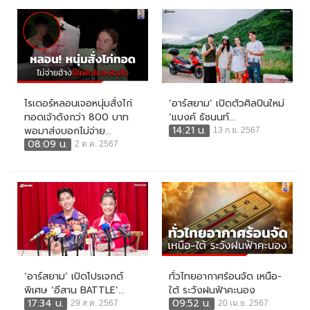
ไรเดอร์หลอนเจอหนุ่มสั่งไก่
‘อาร์สยาม’ เปิดตัวศิลปินใหม่
ทอดเจ้าดังกว่า 800 บาท
‘แบงค์ ธัชนนท์...
14:21 น.
พอมาส่งบอกไม่จ่าย...
13 ก.ย. 2567
08:09 น.
2 ต.ค. 2567
‘อาร์สยาม’ เปิดโปรเจกต์
ทั่วไทยอากาศร้อนจัด เหนือ-
พิเศษ ‘อีสาน BATTLE’...
ใต้ ระวังฝนฟ้าคะนอง
17:34 น.
09:52 น.
29 ส.ค. 2567
20 เม.ย. 2567