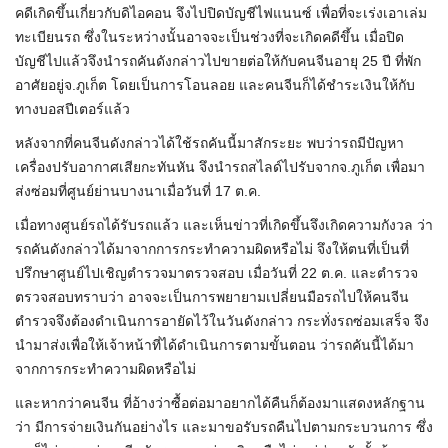
คดีเกิดขึ้นเกี่ยวกับดิไอคอน จึงไปปิดบัญชีไฟแนนซ์ เพื่อที่จะเร่งเอาเล่ม
ทะเบียนรถ ซึ่งในระหว่างนั้นอาจจะเป็นช่วงที่จะเกิดคดีขึ้น เมื่อปิด
บัญชีไปแล้วจึงนำรถคันดังกล่าวไปขายต่อให้กับคนจีนอายุ 25 ปี ที่พัก
อาศัยอยู่จ.ภูเก็ต โดยเป็นการโอนลอย และคนจีนก็ได้ชำระเงินให้กับ
ทางบอสปีเตอร์แล้ว
หลังจากที่คนจีนดังกล่าวได้ใช้รถคันนี้มาสักระยะ พบว่ารถมีปัญหา
เครื่องปรับอากาศเสียกะทันหัน จึงนำรถสไลด์ไปรับจากจ.ภูเก็ต เพื่อมา
ส่งซ่อมที่ศูนย์ย่านบางนาเมื่อวันที่ 17 ต.ค.
เมื่อทางศูนย์รถได้รับรถแล้ว และเห็นข่าวที่เกิดขึ้นจึงเกิดความกังวล ว่า
รถคันดังกล่าวได้มาจากการกระทำความผิดหรือไม่ จึงให้ตนที่เป็นที่
ปรึกษาศูนย์ไปเชิญตำรวจมาตรวจสอบ เมื่อวันที่ 22 ต.ค. และตำรวจ
ตรวจสอบทราบว่า อาจจะเป็นการพยายามเปลี่ยนมือรถไปให้คนจีน
ตำรวจจึงต้องดำเนินการอายัดไว้ในวันดังกล่าว กระทั่งรถซ่อมเสร็จ จึง
นำมาส่งเพื่อให้เจ้าหน้าที่ได้ดำเนินการตามขั้นตอน ว่ารถคันนี้ได้มา
จากการกระทำความผิดหรือไม่
และหากว่าคนจีน ที่อ้างว่าซื้อต่อมาอยากได้คืนก็ต้องมาแสดงหลักฐาน
ว่า มีการจ่ายเงินกันอย่างไร และมาขอรับรถคืนไปตามกระบวนการ ซึ่ง