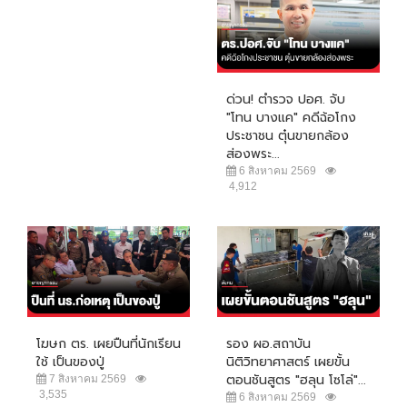
ด่วน! ตำรวจ ปอศ. จับ
"โทน บางแค" คดีฉ้อโกง
ประชาชน ตุ๋นขายกล้อง
ส่องพระ...
6 สิงหาคม 2569
4,912
โฆษก ตร. เผยปืนที่นักเรียน
รอง ผอ.สถาบัน
ใช้ เป็นของปู่
นิติวิทยาศาสตร์ เผยขั้น
ตอนชันสูตร "ฮลุน โซโล่"...
7 สิงหาคม 2569
3,535
6 สิงหาคม 2569