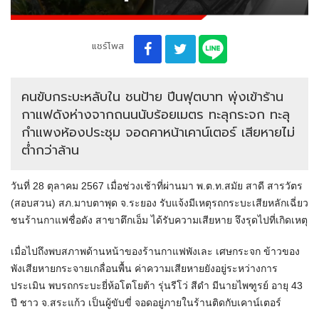
แชร์โพส
คนขับกระบะหลับใน ชนป้าย ปีนฟุตบาท พุ่งเข้าร้าน
กาแฟดังห่างจากถนนนับร้อยเมตร ทะลุกระจก ทะลุ
กำแพงห้องประชุม จอดคาหน้าเคาน์เตอร์ เสียหายไม่
ต่ำกว่าล้าน
วันที่ 28 ตุลาคม 2567 เมื่อช่วงเช้าที่ผ่านมา พ.ต.ท.สมัย สาดี สารวัตร
(สอบสวน) สภ.มาบตาพุด จ.ระยอง รับแจ้งมีเหตุรถกระบะเสียหลักเฉี่ยว
ชนร้านกาแฟชื่อดัง สาขาตึกเอ็ม ได้รับความเสียหาย จึงรุดไปที่เกิดเหตุ
เมื่อไปถึงพบสภาพด้านหน้าของร้านกาแฟพังเละ เศษกระจก ข้าวของ
พังเสียหายกระจายเกลื่อนพื้น ค่าความเสียหายยังอยู่ระหว่างการ
ประเมิน พบรถกระบะยี่ห้อโตโยต้า รุ่นรีโว่ สีดำ มีนายไพฑูรย์ อายุ 43
ปี ชาว จ.สระแก้ว เป็นผู้ขับขี่ จอดอยู่ภายในร้านติดกับเคาน์เตอร์