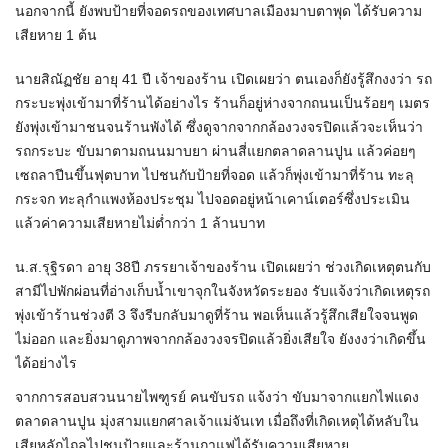
นอกจากนี้ ยังพบป้ายที่จอดรถของเทศบาลเมืองมาบตาพุด ได้รับความ
เสียหาย 1 ต้น
นายสิณัฏชัย อายุ 41 ปี เจ้าของร้าน เปิดเผยว่า ตนเองก็ยังรู้สึกงงว่า รถ
กระบะพุ่งเข้ามาที่ร้านได้อย่างไร ร้านก็อยู่ห่างจากถนนเป็นร้อยๆ เมตร
ยังพุ่งเข้ามาชนจนร้านพังได้ ซึ่งดูจากจากกล้องวงจรปิดแล้วจะเห็นว่า
รถกระบะ ขับมาตามถนนมาบยา ผ่านสี่แยกตลาดลานปูน แล้วค่อยๆ
เซถลาปีนขึ้นฟุตบาท ไปชนกับป้ายที่จอด แล้วก็พุ่งเข้ามาที่ร้าน ทะลุ
กระจก ทะลุกำแพงห้องประชุม ไปจอดอยู่หน้าเคาน์เตอร์ซึ่งประเมิน
แล้วค่าความเสียหายไม่ต่ำกว่า 1 ล้านบาท
น.ส.รุฐิรดา อายุ 38ปี ภรรยาเจ้าของร้าน เปิดเผยว่า ช่วงเกิดเหตุตนกับ
สามีไปพักผ่อนที่อ่างเก็บน้ำเขาจุกในจังหวัดระยอง รับแจ้งว่าเกิดเหตุรถ
พุ่งเข้าร้านช่วงตี 3 จึงรีบกลับมาดูที่ร้าน พอเห็นแล้วรู้สึกเสียใจจนพูด
ไม่ออก และยิ่งมาดูภาพจากกล้องวงจรปิดแล้วยิ่งเสียใจ ยังงงว่าเกิดขึ้น
ได้อย่างไร
จากการสอบสวนนายไพฑูรย์ คนขับรถ แจ้งว่า ขับมาจากแยกไฟแดง
ตลาดลานปูน มุ่งสามแยกศาลเจ้าแม่จันเท เมื่อถึงที่เกิดเหตุได้หลับใน
เสียหลักไถลไปชนป้ายและร้านกาแฟได้รับความเสียหาย