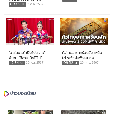
08:09 น.
2 ต.ค. 2567
‘อาร์สยาม’ เปิดโปรเจกต์
ทั่วไทยอากาศร้อนจัด เหนือ-
พิเศษ ‘อีสาน BATTLE’...
ใต้ ระวังฝนฟ้าคะนอง
17:34 น.
09:52 น.
29 ส.ค. 2567
20 เม.ย. 2567
ข่าวยอดนิยม