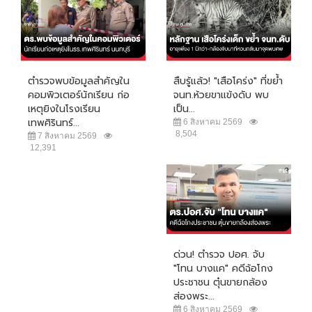
ตำรวจพบข้อมูลสำคัญใน
สืบรู้แล้ว! "เสือโคร่ง" ที่ขย้ำ
คอมพิวเตอร์นักเรียน ก่อ
จนท.ห้วยขาแข้งดับ พบ
เหตุยิงในโรงเรียน
เป็น...
เทพศิรินทร์...
6 สิงหาคม 2569
8,504
7 สิงหาคม 2569
12,391
ด่วน! ตำรวจ ปอศ. จับ
"โทน บางแค" คดีฉ้อโกง
ประชาชน ตุ๋นขายกล้อง
ส่องพระ...
6 สิงหาคม 2569