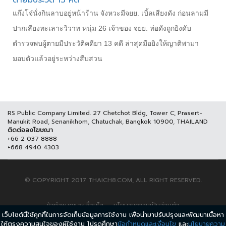
ตายมีประวัติ 13 คดี
แก๊งโจ๋นั่งกินลาบอยู่หน้าร้าน จังหวะมีจยย. เบิ้ลเสียงดัง ก่อนลามมี
ปากเสียงทะเลาะวิวาท หนุ่ม 26 เจ้าของ จยย. ท่อดังถูกยิงดับ
ตำรวจพบผู้ตายมีประวัติคดียา 13 คดี ล่าสุดมือยิงให้ญาติพามา
มอบตัวแล้วอยู่ระหว่างสืบสวน
RS Public Company Limited. 27 Chetchot Bldg, Tower C, Prasert-
Manukit Road, Senanikhom, Chatuchak, Bangkok 10900, THAILAND
ติดต่อลงโฆษณา
+66 2 037 8888
+668 4940 4303
© COPYRIGHT 2017 THAICH8.COM, ALL RIGHT RESERVED.
ข้อกำหนดและเงื่อนไข
นโยบายความเป็นส่วนตัว
เว็บไซต์นี้ใช้คุกกี้ในการจัดเก็บข้อมูลการใช้งาน เพื่อนำมาปรับปรุงและพัฒนาเนื้อหา
ให้ตรงความสนใจของผู้ใช้งาน โปรดศึกษา
ข้อกำหนดและเงื่อนไข
และ
นโยบายความ