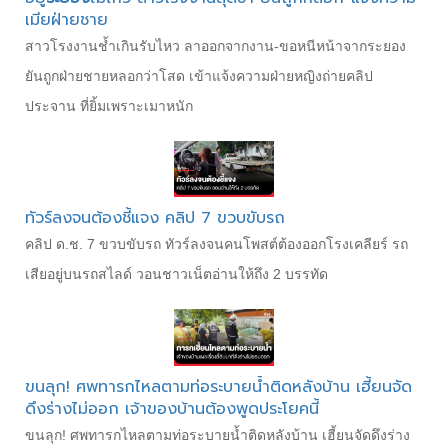
เมียฝ่ายชาย
สาวโรงงานช้ำเกินรับไหว ลาออกจากงาน-ขอหนีหน้าจากระยอง
ยันถูกฝ่ายชายหลอกว่าโสด เข้าแจ้งความฝ่ายหญิงถ่ายคลิป
ประจาน ที่ยิ้มเพราะเมาหนัก
ทัวร์ลงจนต้องชี้แจง คลิป 7 ขวบขับรถ
คลิป ด.ช. 7 ขวบขับรถ ทัวร์ลงจนคนโพสต์ต้องออกโรงเคลียร์ รถ
เสียอยู่บนรถสไลด์ วอนชาวเน็ตอ่านให้ถึง 2 บรรทัด
ขนลุก! ศพทารกไหลตามท่อระบายน้ำติดหลังบ้าน เฮี้ยนจัด
ดึงร่างไม่ออก เจ้าของบ้านต้องพูดประโยคนี้
ขนลุก! ศพทารกไหลตามท่อระบายน้ำติดหลังบ้าน เฮี้ยนจัดดึงร่าง