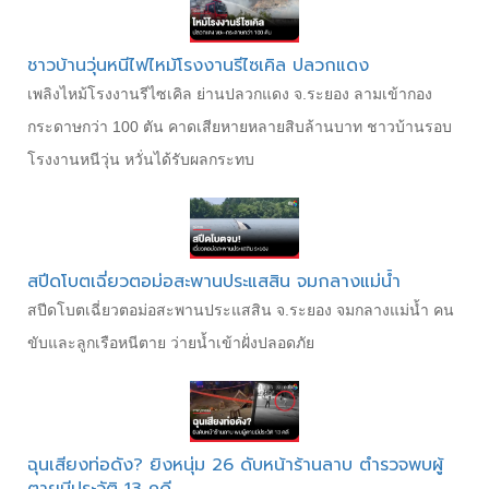
ชาวบ้านวุ่นหนีไฟไหม้โรงงานรีไซเคิล ปลวกแดง
เพลิงไหม้โรงงานรีไซเคิล ย่านปลวกแดง จ.ระยอง ลามเข้ากอง
กระดาษกว่า 100 ตัน คาดเสียหายหลายสิบล้านบาท ชาวบ้านรอบ
โรงงานหนีวุ่น หวั่นได้รับผลกระทบ
สปีดโบตเฉี่ยวตอม่อสะพานประแสสิน จมกลางแม่น้ำ
สปีดโบตเฉี่ยวตอม่อสะพานประแสสิน จ.ระยอง จมกลางแม่น้ำ คน
ขับและลูกเรือหนีตาย ว่ายน้ำเข้าฝั่งปลอดภัย
ฉุนเสียงท่อดัง? ยิงหนุ่ม 26 ดับหน้าร้านลาบ ตำรวจพบผู้