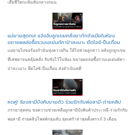
เสียชีวิตกะทันหันกลางถนน
แม่ยายสุดทน! แจ้งจับลูกเขยคลั่งยากักขังเมียในห้อง
ขยายผลล่อซื้อรวบเอเย่นต์คาป่าละเมาะ ยึดไอซ์-ปืนเถื่อน
แม่ยายไปขอร้องกำนันทุ่งควายกิน ให้ไปช่วยลูกสาว หลังถูกลูกเขย
ที่เสพยาจนคลุ้มคลั่ง จับขังไว้ในห้อง ขยายผลล่อซื้อรวบเอเย่นต์คา
ป่าละเมาะ ยึดไอซ์-ปืนเถื่อน ส่งดำเนินคดี
หดหู่! ร้องสามีบังคับขายตัว ร่วมรักกับพ่อสามี-ถ่ายคลิป
ภรรยาสุดทน ขอความช่วยเหลือถูกสามีบังคับค้าประเวณี-ร่วมรักกับ
พ่อสามี ถ่ายคลิปโพสต์กลุ่มลับ สุดเศร้าล่าสุดตั้งครรภ์ 3 เดือน