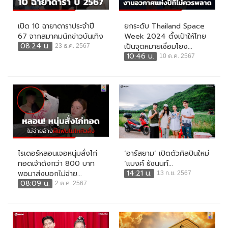
เปิด 10 ฉายาดาราประจำปี
ยกระดับ Thailand Space
67 จากสมาคมนักข่าวบันเทิง
Week 2024 ตั้งเป้าให้ไทย
08:24 น.
เป็นจุดหมายเชื่อมโยง...
23 ธ.ค. 2567
10:46 น.
10 ต.ค. 2567
ไรเดอร์หลอนเจอหนุ่มสั่งไก่
‘อาร์สยาม’ เปิดตัวศิลปินใหม่
ทอดเจ้าดังกว่า 800 บาท
‘แบงค์ ธัชนนท์...
14:21 น.
พอมาส่งบอกไม่จ่าย...
13 ก.ย. 2567
08:09 น.
2 ต.ค. 2567