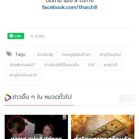
ติดตาม ช่อง 8 ได้ทาง
facebook.com/thaich8
6,081
Tags:
ข่าวช่อง8
กรมอุตุนิยมวิทยา
พายุโซนร้อน
ช่อง8กดเลข27
ข่าวช่อง8ที่นี่ของจริง
จ่ามี
พายุจ่ามี
พายุโซนร้อนจ่ามี
ข่าวอื่น ๆ ใน หมวดทั่วไป