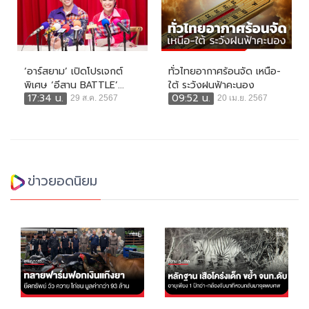
‘อาร์สยาม’ เปิดโปรเจกต์
ทั่วไทยอากาศร้อนจัด เหนือ-
พิเศษ ‘อีสาน BATTLE’...
ใต้ ระวังฝนฟ้าคะนอง
17:34 น.
09:52 น.
29 ส.ค. 2567
20 เม.ย. 2567
ข่าวยอดนิยม