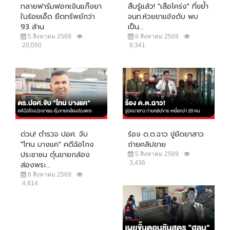
ทลายฟาร์มฟอกเงินแก๊งยา
สืบรู้แล้ว! "เสือโคร่ง" ที่ขย้ำ
ในร้อยเอ็ด ยึดทรัพย์กว่า
จนท.ห้วยขาแข้งดับ พบ
93 ล้าน
เป็น...
5 สิงหาคม 2569
6 สิงหาคม 2569
20,050
8,341
ด่วน! ตำรวจ ปอศ. จับ
ร้อง ด.ต.ฉาว ขู่ยัดยาสาว
"โทน บางแค" คดีฉ้อโกง
ถ่ายคลิปขาย
ประชาชน ตุ๋นขายกล้อง
5 สิงหาคม 2569
3,436
ส่องพระ...
6 สิงหาคม 2569
4,814