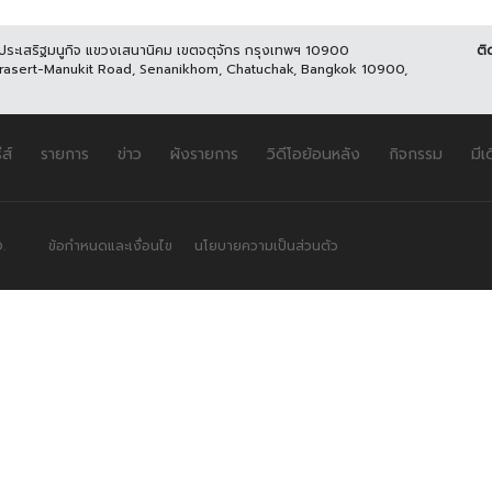
นประเสริฐมนูกิจ แขวงเสนานิคม เขตจตุจักร กรุงเทพฯ 10900
ติ
Prasert-Manukit Road, Senanikhom, Chatuchak, Bangkok 10900,
ีส์
รายการ
ข่าว
ผังรายการ
วิดีโอย้อนหลัง
กิจกรรม
มีเ
.
ข้อกำหนดและเงื่อนไข
นโยบายความเป็นส่วนตัว