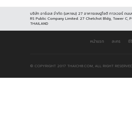
บริษัท อาร์เอส จำกัด (มหาชน) 27 อาคารเชษฐโชติ ทาวเวอร์ ถน
RS Public Company Limited. 27 Chetchot Bldg, Tower C, 
THAILAND
หน้าแรก
ละคร
ซีร
© COPYRIGHT 2017 THAICH8.COM, ALL RIGHT RESERVED