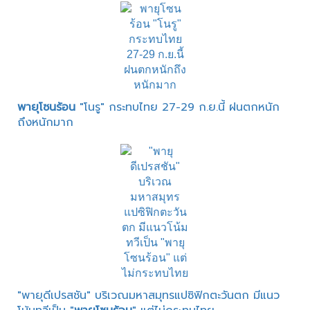
พายุโซนร้อน
"โนรู" กระทบไทย 27-29 ก.ย.นี้ ฝนตกหนัก
ถึงหนักมาก
"พายุดีเปรสชัน" บริเวณมหาสมุทรแปซิฟิกตะวันตก มีแนว