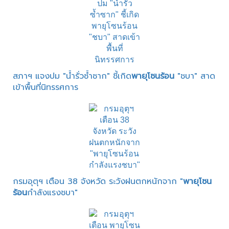
สภาฯ แจงปม "น้ำรั่วซ้ำซาก" ชี้เกิด
พายุโซนร้อน
"ชบา" สาด
เข้าพื้นที่นิทรรศการ
กรมอุตุฯ เตือน 38 จังหวัด ระวังฝนตกหนักจาก "
พายุโซน
ร้อน
กำลังแรงชบา"