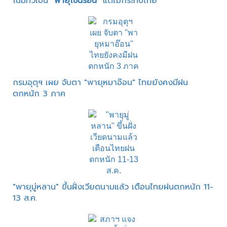
โน้มทวีเป็น "
พายุโซนร้อน
" แต่ไม่กระทบไทย
กรมอุตุฯ เผย จับตา "พายุหมาอ๊อน" ไทยยังคงมีฝน
ตกหนัก 3 ภาค
"พายุมู่หลาน" ขึ้นฝั่งเวียดนามแล้ว เตือนไทยฝนตกหนัก 11-
13 ส.ค.