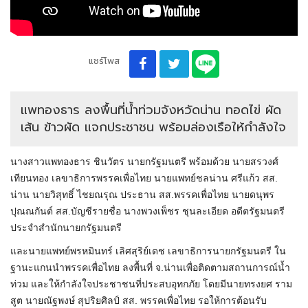
แชร์โพส
แพทองธาร ลงพื้นที่น้ำท่วมจังหวัดน่าน ทอดไข่ ผัด
เส้น ข้าวผัด แจกประชาชน พร้อมล่องเรือให้กำลังใจ
นางสาวแพทองธาร ชินวัตร นายกรัฐมนตรี พร้อมด้วย นายสรวงศ์
เทียนทอง เลขาธิการพรรคเพื่อไทย นายแพทย์ชลน่าน ศรีแก้ว สส.
น่าน นายวิสุทธิ์ ไชยณรุณ ประธาน สส.พรรคเพื่อไทย นายดนุพร
ปุณณกันต์ สส.บัญชีรายชื่อ นางพวงเพ็ชร ชุนละเอียด อดีตรัฐมนตรี
ประจำสำนักนายกรัฐมนตรี
และนายแพทย์พรหมินทร์ เลิศสุริย์เดช เลขาธิการนายกรัฐมนตรี ใน
ฐานะแกนนำพรรคเพื่อไทย ลงพื้นที่ จ.น่านเพื่อติดตามสถานการณ์น้ำ
ท่วม และให้กำลังใจประชาชนที่ประสบอุทกภัย โดยมีนายทรงยศ ราม
สูต นายณัฐพงษ์ สุปริยศิลป์ สส. พรรคเพื่อไทย รอให้การต้อนรับ