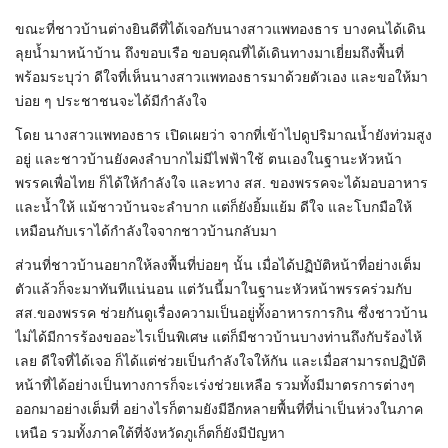
ขณะที่ชาวบ้านต่างยินดีที่ได้เจอกับนางสาวแพทองธาร บางคนได้เดิน
ลุยน้ำมาหน้าบ้าน ถึงขอบเรือ ขอบคุณที่ได้เดินทางมาเยี่ยมถึงพื้นที่
พร้อมระบุว่า ดีใจที่เห็นนางสาวแพทองธารมาด้วยตัวเอง และขอให้มา
บ่อย ๆ ประชาชนจะได้มีกำลังใจ
โดย นางสาวแพทองธาร เปิดเผยว่า จากที่เข้าไปดูปริมาณน้ำยังท่วมสูง
อยู่ และชาวบ้านยังคงลำบากไม่มีไฟฟ้าใช้ ตนเองในฐานะหัวหน้า
พรรคเพื่อไทย ก็ได้ให้กำลังใจ และทาง สส. ของพรรคจะได้มอบอาหาร
และน้ำให้ แม้ชาวบ้านจะลำบาก แต่ก็ยังยิ้มแย้ม ดีใจ และโบกมือให้
เหมือนกับเราได้กำลังใจจากชาวบ้านกลับมา
ส่วนที่ชาวบ้านอยากให้ลงพื้นที่บ่อยๆ นั้น เมื่อได้ปฏิบัติหน้าที่อย่างเต็ม
ตัวแล้วก็จะมาทันทีแน่นอน แต่วันนี้มาในฐานะหัวหน้าพรรคร่วมกับ
สส.ของพรรค ช่วยกันดูเรื่องความเป็นอยู่ทั้งอาหารการกิน ซึ่งชาวบ้าน
ไม่ได้มีการร้องขออะไรเป็นพิเศษ แต่ก็มีชาวบ้านบางท่านถึงกับร้องไห้
เลย ดีใจที่ได้เจอ ก็ได้แต่ช่วยเป็นกำลังใจให้กัน และเมื่อสามารถปฏิบัติ
หน้าที่ได้อย่างเป็นทางการก็จะเร่งช่วยเหลือ รวมทั้งมีมาตรการต่างๆ
ออกมาอย่างเต็มที่ อย่างไรก็ตามยังมีอีกหลายพื้นที่ที่น่าเป็นห่วงในภาค
เหนือ รวมทั้งภาคใต้ที่จังหวัดภูเก็ตก็ยังมีปัญหา