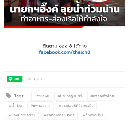
ติดตาม ช่อง 8 ได้ทาง
facebook.com/thaich8
3,310
Tags:
ข่าวช่อง8
#นายกรัฐมนตรี
#พรรคเพื่อไทย
#น้ำท่วม
#แพทองธาร
#ข่าวช่อง8ที่นี่ของจริง
#ช่อง8กดเลข27
#แพทองธารชินวัตร
#จังหวัดน่าน