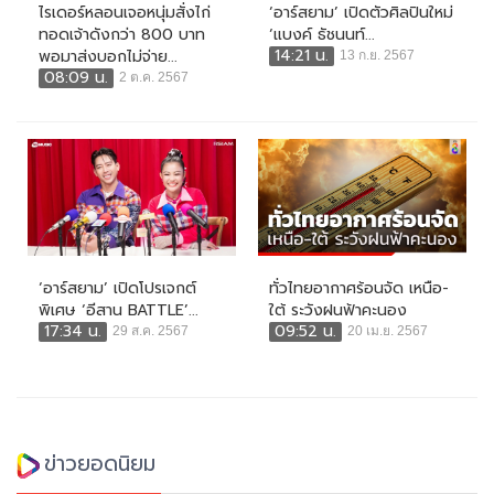
ไรเดอร์หลอนเจอหนุ่มสั่งไก่
‘อาร์สยาม’ เปิดตัวศิลปินใหม่
ทอดเจ้าดังกว่า 800 บาท
‘แบงค์ ธัชนนท์...
14:21 น.
พอมาส่งบอกไม่จ่าย...
13 ก.ย. 2567
08:09 น.
2 ต.ค. 2567
‘อาร์สยาม’ เปิดโปรเจกต์
ทั่วไทยอากาศร้อนจัด เหนือ-
พิเศษ ‘อีสาน BATTLE’...
ใต้ ระวังฝนฟ้าคะนอง
17:34 น.
09:52 น.
29 ส.ค. 2567
20 เม.ย. 2567
ข่าวยอดนิยม