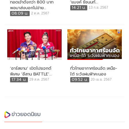
ทอดเจ้าดังกว่า 800 บาท
‘แบงค์ ธัชนนท์...
14:21 น.
พอมาส่งบอกไม่จ่าย...
13 ก.ย. 2567
08:09 น.
2 ต.ค. 2567
‘อาร์สยาม’ เปิดโปรเจกต์
ทั่วไทยอากาศร้อนจัด เหนือ-
พิเศษ ‘อีสาน BATTLE’...
ใต้ ระวังฝนฟ้าคะนอง
17:34 น.
09:52 น.
29 ส.ค. 2567
20 เม.ย. 2567
ข่าวยอดนิยม