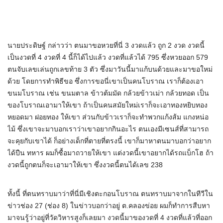
นายประดิษฐ์ กล่าวว่า ตนมาขอหวยที่นี่ 3 งวดแล้ว ถูก 2 งวด งวดนี้
เป็นงวดที่ 4 งวดที่ 4 นี้ก็ได้ไปแล้ว งวดที่แล้วได้ 795 ซึ่งหวยออก 579
ตนจับเลขเล่นถูกเลขท้าย 3 ตัว ซึ่งมาวันนี้มาแก้บนด้วยและมาขอใหม่
ด้วย โดยการทำพิธีขอ ซึ่งการขอนี่เขาเป็นคนโบราณ เราก็ต้องเอา
ขนมโบราณ เช่น ขนมตาล ข้าวต้มมัด กล้วยข้าวเม่า กล้วยทอด เป็น
ของโบราณเอามาให้เขา ถ้าเป็นคนสมัยใหม่เราก็จะเอาทองหยิบทอง
หยอดมา ฝอยทอง ให้เขา ส่วนกับข้าวเราก็จะทำพวกแก้งส้ม แกงหน่อ
ไม้ ซึ่งเขาจะมาบอกเราว่าเขาอยากกินอะไร ตนเองมีเซนส์ที่สามารถ
จะคุยกับเขาได้ ก็อย่างเด็กที่ตายที่ตรงนี้ เขาก็มาหาตนมาบอกว่าอยาก
ได้ปืน ทหาร ผมก็ซื้อมาถวายให้เขา แต่งวดนี้เขาอยากได้รถแบ็กโฮ ถ้า
งวดนี้ถูกตนก็จะเอามาให้เขา ซึ่งงวดนี้ตนได้เลข 238
ทั้งนี้ ที่ตนทราบมาว่าที่นี่มีเชิงตะกอนโบราณ ตนทราบมาจากในทีวีใน
ข่าวช่อง 27 (ช่อง 8) ในข่าวบอกว่าอยู่ ต.คลองข่อย ผมก็ทำการสืบหา
มาจนรู้ว่าอยู่ที่วัดวิหารสูงก็เลยมา งวดนี้มาของวดที่ 4 งวดที่แล้วที่ออก