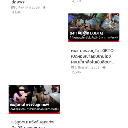
3,170
ส่องพระ...
6 สิงหาคม 2569
4,646
ผงะ! บุกรวบคู่รัก LGBTQ
เปิดห้องเช่าลอบขายไอซ์
ผสมน้ำเกลือในเข็มฉีดยา...
5 สิงหาคม 2569
2,506
แม่สุดทน! แจ้งจับลูกแท้ๆ
วัย 25 เสพยาหลอน