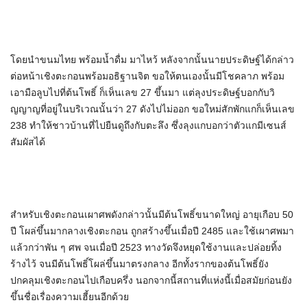
โดยนำขนมไทย พร้อมน้ำดื่ม มาไหว้ หลังจากนั้นนายประดิษฐ์ได้กล่าว
ต่อหน้าเชิงตะกอนพร้อมอธิฐานจิต ขอให้ตนเองนั้นมีโชคลาภ พร้อม
เอามือลูบไปที่ต้นโพธิ์ ก็เห็นเลข 27 ขึ้นมา แต่ลุงประดิษฐ์บอกกับวิ
ญญาญที่อยู่ในบริเวณนั้นว่า 27 ดังไปไม่ออก ขอใหม่สักพักแกก็เห็นเลข
238 ทำให้ชาวบ้านที่ไปยืนดูถึงกับตะลึง ซึ่งลุงแกบอกว่าตัวแกมีเซนส์
สัมผัสได้
สำหรับเชิงตะกอนเผาศพดังกล่าวนั้นมีต้นโพธิ์ขนาดใหญ่ อายุเกือบ 50
ปี โผล่ขึ้นมากลางเชิงตะกอน ถูกสร้างขึ้นเมื่อปี 2485 และใช้เผาศพมา
แล้วกว่าพัน ๆ ศพ จนเมื่อปี 2523 ทางวัดจึงหยุดใช้งานและปล่อยทิ้ง
ร้างไว้ จนมีต้นโพธิ์โผล่ขึ้นมาตรงกลาง อีกทั้งรากของต้นโพธิ์ยัง
ปกคลุมเชิงตะกอนไปเกือบครึ่ง นอกจากนี้สถานที่แห่งนี้เมื่อสมัยก่อนยัง
ขึ้นชื่อเรื่องความเฮี้ยนอีกด้วย