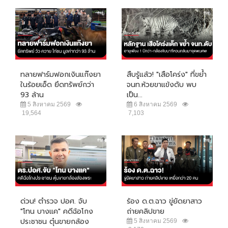
ทลายฟาร์มฟอกเงินแก๊งยา
สืบรู้แล้ว! "เสือโคร่ง" ที่ขย้ำ
ในร้อยเอ็ด ยึดทรัพย์กว่า
จนท.ห้วยขาแข้งดับ พบ
93 ล้าน
เป็น...
5 สิงหาคม 2569
6 สิงหาคม 2569
19,564
7,103
ด่วน! ตำรวจ ปอศ. จับ
ร้อง ด.ต.ฉาว ขู่ยัดยาสาว
"โทน บางแค" คดีฉ้อโกง
ถ่ายคลิปขาย
ประชาชน ตุ๋นขายกล้อง
5 สิงหาคม 2569