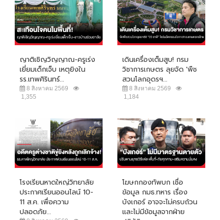
ญาติเชิญวิญญาณ-ครูเร่ง
เดินเครื่องเต็มสูบ! กรม
เยี่ยมเด็กเจ็บ เหตุยิงใน
วิชาการเกษตร ลุยจัด 'พืช
รร.เทพศิรินทร์...
สวนโลกอุดรฯ...
8 สิงหาคม 2569
8 สิงหาคม 2569
1,355
1,184
โรงเรียนหาดใหญ่วิทยาลัย
โฆษกกองทัพบก เชื่อ
ประกาศเรียนออนไลน์ 10-
ข้อมูล กมธ.ทหาร เรื่อง
11 ส.ค. เพื่อความ
บังเกอร์ อาจจะไม่ครบถ้วน
ปลอดภัย...
และไม่มีข้อมูลจากฝ่าย