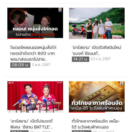
ไรเดอร์หลอนเจอหนุ่มสั่งไก่
‘อาร์สยาม’ เปิดตัวศิลปินใหม่
ทอดเจ้าดังกว่า 800 บาท
‘แบงค์ ธัชนนท์...
14:21 น.
พอมาส่งบอกไม่จ่าย...
13 ก.ย. 2567
08:09 น.
2 ต.ค. 2567
‘อาร์สยาม’ เปิดโปรเจกต์
ทั่วไทยอากาศร้อนจัด เหนือ-
พิเศษ ‘อีสาน BATTLE’...
ใต้ ระวังฝนฟ้าคะนอง