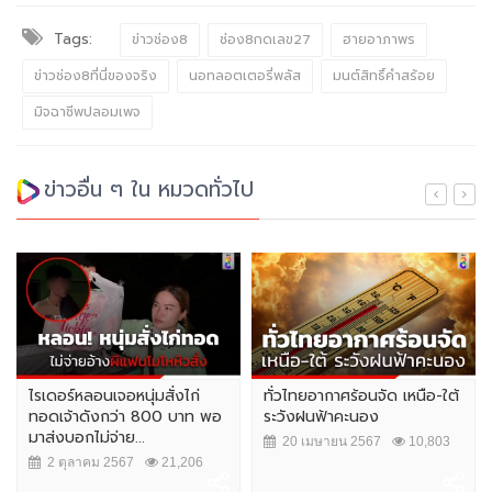
Tags:
ข่าวช่อง8
ช่อง8กดเลข27
ฮายอาภาพร
ข่าวช่อง8ที่นี่ของจริง
นอทลอตเตอรี่พลัส
มนต์สิทธิ์คำสร้อย
มิจฉาชีพปลอมเพจ
ข่าวอื่น ๆ ใน หมวดทั่วไป
ไรเดอร์หลอนเจอหนุ่มสั่งไก่
ทั่วไทยอากาศร้อนจัด เหนือ-ใต้
ทอดเจ้าดังกว่า 800 บาท พอ
ระวังฝนฟ้าคะนอง
มาส่งบอกไม่จ่าย...
20 เมษายน 2567
10,803
2 ตุลาคม 2567
21,206