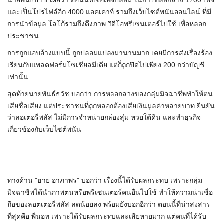
นายพันธ์ธวัช เผยว่า ตอนนี้ที่เจอเพจปลอม ในการหลอกลวง 1700 เพจ
และเป็นโปรไฟล์อีก 4000 แอคเคาท์ รวมถึงเว็บไซต์พนันออนไลน์ ที่มี
การนำข้อมูล โลโก้รวมถึงดึงภาพ วิดีโอพรีเซนเตอร์ไปใช้ เพื่อหลอก
ประชาชน
การถูกแอบอ้างแบบนี้ ถูกปลอมแปลงมานานมาก เคยมีการส่งเรื่องร้อง
เรียนกับแพลตฟอร์มโซเชียลมีเดีย แต่ก็ถูกปิดไปเพียง 200 กว่าบัญชี
เท่านั้น
สุดท้ายนายพันธ์ธวัช บอกว่า การหลอกลวงของกลุ่มมิจฉาชีพทำให้ตน
เสียชื่อเสียง แต่ประชาชนที่ถูกหลอกต้องเสียเงินมูลค่าหลายบาท ยืนยัน
ว่าลอเตอรี่พลัส ไม่มีการจำหน่ายกล่องสุ่ม หวยใต้ดิน และทำธุรกิจ
เกี่ยวข้องกับเว็บไซต์พนัน
ทางด้าน "ฮาย อาภาพร" บอกว่า เรื่องนี้ได้รับผลกระทบ เพราะกลุ่ม
มิจฉาชีพได้นำภาพตนหรือพรีเซนเตอร์คนอื่นไปใช้ ทำให้ความน่าเชื่อ
ถือของลอตเตอรี่พลัส ลดน้อยลง พร้อมยังบอกอีกว่า ตอนนี้ที่น่าสงสาร
ที่สุดคือ พี่นอท เพราะได้รับผลกระทบและเสียหายมาก แต่คนที่ได้รับ