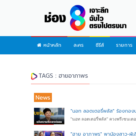
หน้าหลัก
ละคร
ซีรีส์
รายการ
TAGS : ฮายอาภาพร
News
"นอท ลอตเตอรี่พลัส" ร้องกอง
"นอท ลอตเตอรี่พลัส" ควงพรีเซนเต
"ฮาย อาภาพร" พาน้องสาว-ผู้เส