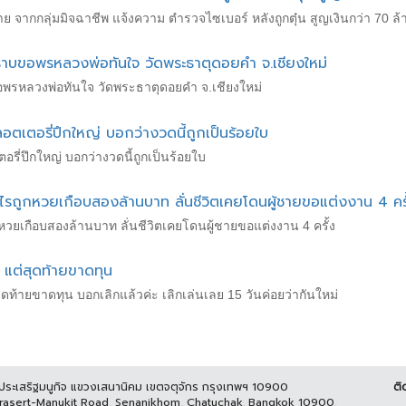
าย จากกลุ่มมิจฉาชีพ แจ้งความ ตำรวจไซเบอร์ หลังถูกตุ๋น สูญเงินกว่า 70 ล้
าบขอพรหลวงพ่อทันใจ วัดพระธาตุดอยคำ จ.เชียงใหม่
พรหลวงพ่อทันใจ วัดพระธาตุดอยคำ จ.เชียงใหม่
ลอตเตอรี่ปึกใหญ่ บอกว่างวดนี้ถูกเป็นร้อยใบ
อรี่ปึกใหญ่ บอกว่างวดนี้ถูกเป็นร้อยใบ
ถูกหวยเกือบสองล้านบาท ลั่นชีวิตเคยโดนผู้ชายขอแต่งงาน 4 ครั
ยเกือบสองล้านบาท ลั่นชีวิตเคยโดนผู้ชายขอแต่งงาน 4 ครั้ง
แต่สุดท้ายขาดทุน
ท้ายขาดทุน บอกเลิกแล้วค่ะ เลิกเล่นเลย 15 วันค่อยว่ากันใหม่
นประเสริฐมนูกิจ แขวงเสนานิคม เขตจตุจักร กรุงเทพฯ 10900
ติ
Prasert-Manukit Road, Senanikhom, Chatuchak, Bangkok 10900,