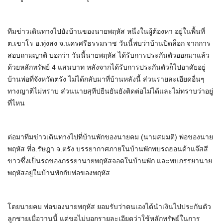
ทีมข่าวเดินทางไปยังบ้านของนายพฤหัส หนึ่งในผู้ต้องหา อยู่ในพื้นที่
ต.เขาโร อ.ทุ่งสง จ.นครศรีธรรมราช วันนี้พบว่าบ้านปิดล็อก จากการ
สอบถามญาติ บอกว่า วันนี้นายพฤหัส ได้รับการประกันตัวออกมาแล้ว
ด้วยหลักทรัพย์ 4 แสนบาท หลังจากได้รับการประกันตัวก็ไปอาศัยอยู่
บ้านพ่อที่จังหวัดตรัง ไม่ได้กลับมาที่บ้านหลังนี้ ส่วนรายละเอียดอื่นๆ
ทางญาติไม่ทราบ ส่วนนายสุทีปยืนยันยังติดต่อไม่ได้และไม่ทราบว่าอยู่
ที่ไหน
ต่อมาทีมข่าวเดินทางไปที่บ้านพักของนายคม (นามสมมติ) พ่อของนาย
พฤหัส ที่อ.รัษฎา จ.ตรัง บรรยากาศภายในบ้านพักพบรถฮอนด้าแจ๊สสี
ขาวซึ่งเป็นรถของภรรยานายพฤหัสจอดในบ้านพัก และพบภรรยานาย
พฤหัสอยู่ในบ้านพักกับพ่อของพฤหัส
โดยนายคม พ่อของนายพฤหัส ยอมรับว่าตนเองได้นำเงินไปประกันตัว
ลูกชายเมื่อวานนี้ แต่ขอไม่บอกรายละเอียดว่าใช้หลักทรัพย์ในการ