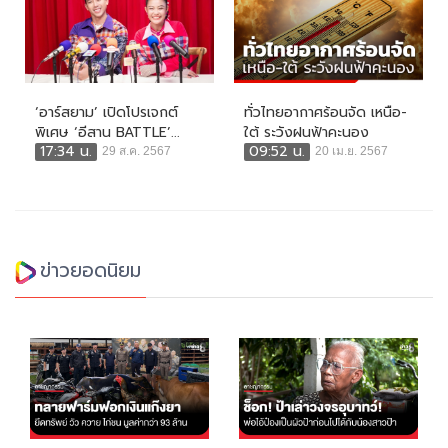
‘อาร์สยาม’ เปิดโปรเจกต์
ทั่วไทยอากาศร้อนจัด เหนือ-
พิเศษ ‘อีสาน BATTLE’...
ใต้ ระวังฝนฟ้าคะนอง
17:34 น.
09:52 น.
29 ส.ค. 2567
20 เม.ย. 2567
ข่าวยอดนิยม