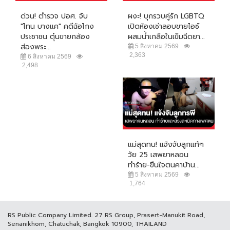
ด่วน! ตำรวจ ปอศ. จับ
ผงะ! บุกรวบคู่รัก LGBTQ
"โทน บางแค" คดีฉ้อโกง
เปิดห้องเช่าลอบขายไอซ์
ประชาชน ตุ๋นขายกล้อง
ผสมน้ำเกลือในเข็มฉีดยา...
ส่องพระ...
5 สิงหาคม 2569
2,363
6 สิงหาคม 2569
2,498
แม่สุดทน! แจ้งจับลูกแท้ๆ
วัย 25 เสพยาหลอน
ทำร้าย-ขืนใจตนคาบ้าน...
5 สิงหาคม 2569
1,764
RS Public Company Limited. 27 RS Group, Prasert-Manukit Road,
Senanikhom, Chatuchak, Bangkok 10900, THAILAND