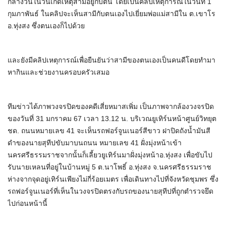
กลางวันในวันเกิดเหตุสามีอยู่กับตน โดยเป็นคลิปเหตุการณ์ในวันที่ 1
กุมภาพันธ์ ในคลิปจะเห็นสามีกับตนเองไปเยี่ยมพ่อแม่สามีใน ต.เขาโร
อ.ทุ่งสง ซึ่งตนเองก็ไปด้วย
และยังมีคลิปเหตุการณ์เพื่อยืนยันว่าสามีของตนเองเป็นคนดีโดยทำมา
หากินและช่วยงานครอบครัวเสมอ
ทีมข่าวได้ภาพวงจรปิดของคดีเสี่ยหมาสเพิ่ม เป็นภาพจากล้องวงจรปิด
ของวันที่ 31 มกราคม 67 เวลา 13.12 น. บริเวณยูเทิร์นหน้าศูนย์วิทยุต
ชด. ถนนหมายเลข 41 จะเห็นรถฟอร์จูนเนอร์สีขาว ฝาปิดถังน้ำมันสี
ดำของนายสุทีปขับมาบนถนน หมายเลข 41 ฝั่งมุ่งหน้าเข้า
นครศรีธรรมราชจากนั้นก็เลี้ยวยูเทิร์นมาฝั่งมุ่งหน้าอ.ทุ่งสง เพื่อขับไป
รับนายเหลนที่อยู่ในบ้านหมู่ 5 ต.นาโพธิ์ อ.ทุ่งสง จ.นครศรีธรรมราช
ห่างจากจุดอยู่เทิร์นเพียงไม่กี่ร้อยเมตร เพื่อเดินทางไปที่จังหวัดชุมพร ซึ่ง
รถฟอร์จูนเนอร์ที่เห็นในวงจรปิดตรงกับรถของนายสุทีปที่ถูกตำรวจยึด
ไปก่อนหน้านี้