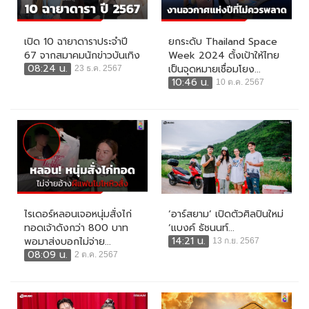
เปิด 10 ฉายาดาราประจำปี
ยกระดับ Thailand Space
67 จากสมาคมนักข่าวบันเทิง
Week 2024 ตั้งเป้าให้ไทย
08:24 น.
เป็นจุดหมายเชื่อมโยง...
23 ธ.ค. 2567
10:46 น.
10 ต.ค. 2567
ไรเดอร์หลอนเจอหนุ่มสั่งไก่
‘อาร์สยาม’ เปิดตัวศิลปินใหม่
ทอดเจ้าดังกว่า 800 บาท
‘แบงค์ ธัชนนท์...
14:21 น.
พอมาส่งบอกไม่จ่าย...
13 ก.ย. 2567
08:09 น.
2 ต.ค. 2567