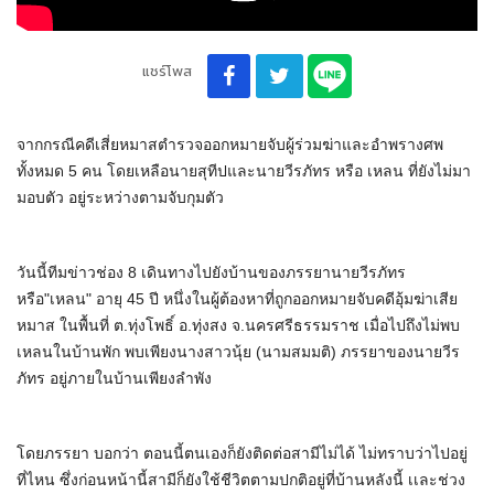
แชร์โพส
จากกรณีคดีเสี่ยหมาสตำรวจออกหมายจับผู้ร่วมฆ่าและอำพรางศพ
ทั้งหมด 5 คน โดยเหลือนายสุทีปและนายวีรภัทร หรือ เหลน ที่ยังไม่มา
มอบตัว อยู่ระหว่างตามจับกุมตัว
วันนี้ทีมข่าวช่อง 8 เดินทางไปยังบ้านของภรรยานายวีรภัทร
หรือ"เหลน" อายุ 45 ปี หนึ่งในผู้ต้องหาที่ถูกออกหมายจับคดีอุ้มฆ่าเสีย
หมาส ในพื้นที่ ต.ทุ่งโพธิ์ อ.ทุ่งสง จ.นครศรีธรรมราช เมื่อไปถึงไม่พบ
เหลนในบ้านพัก พบเพียงนางสาวนุ้ย (นามสมมติ) ภรรยาของนายวีร
ภัทร อยู่ภายในบ้านเพียงลำพัง
โดยภรรยา บอกว่า ตอนนี้ตนเองก็ยังติดต่อสามีไม่ได้ ไม่ทราบว่าไปอยู่
ที่ไหน ซึ่งก่อนหน้านี้สามีก็ยังใช้ชีวิตตามปกติอยู่ที่บ้านหลังนี้ เเละช่วง