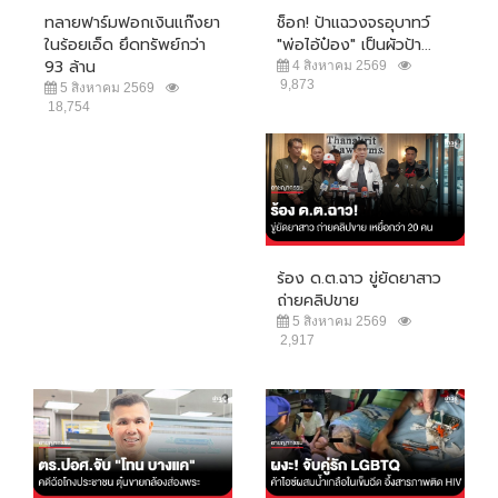
ทลายฟาร์มฟอกเงินแก๊งยา
ช็อก! ป้าแฉวงจรอุบาทว์
ในร้อยเอ็ด ยึดทรัพย์กว่า
"พ่อไอ้ป๋อง" เป็นผัวป้า...
93 ล้าน
4 สิงหาคม 2569
9,873
5 สิงหาคม 2569
18,754
ร้อง ด.ต.ฉาว ขู่ยัดยาสาว
ถ่ายคลิปขาย
5 สิงหาคม 2569
2,917