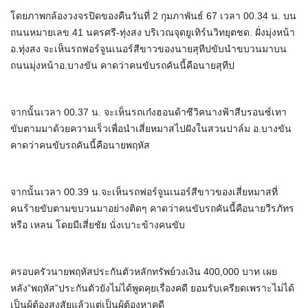
โดยภาพกล้องวงจรปิดของคืนวันที่ 2 กุมภาพันธ์ 67 เวลา 00.34 น. บน
ถนนหมายเลข 41 นครศรี-ทุ่งสง บริเวณจุดยูเทิร์นวิทยุตชด. ฝั่งมุ่งหน้า
อ.ทุ่งสง จะเห็นรถฟอร์จูนเนอร์สีขาวของนายสุทีปขับนำขบวนมาบน
ถนนมุ่งหน้าอ.บางขัน คาดว่าคนขับรถคันนี้คือนายสุทีป
จากนั้นเวลา 00.37 น. จะเห็นรถเก๋งฮอนด้าซีวิคนางฟ้าสีบรอนซ์เทา
ขับตามมาด้วยความเร็วเพื่อนำเสี่ยหมาสไปฝังในสวนปาล์ม อ.บางขัน
คาดว่าคนขับรถคันนี้คือนายพฤหัส
จากนั้นเวลา 00.39 น.จะเห็นรถฟอร์จูนเนอร์สีขาวของเสี่ยหมาสที่
คนร้ายขับตามขบวนมาอย่างติดๆ คาดว่าคนขับรถคันนี้คือนายวีรภัทร
หรือ เหลน โดยมีเสี่ยชัย นั่งเบาะข้างคนขับ
ครอบครัวนายพฤหัสประกันตัวหลักทรัพย์วงเงิน 400,000 บาท เผย
หลัง”พฤหัส”ประกันตัวยังไม่ได้พูดคุยเรื่องคดี ยอมรับเครียดเพราะไม่ได้
เป็นผู้ต้องสงสัยแล้วแต่เป็นผู้ต้องหาคดี