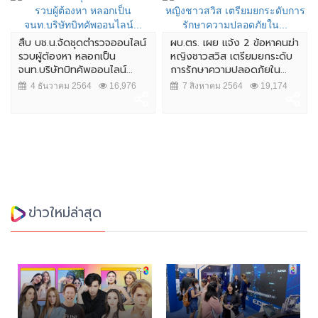
โจร บุกวัด ลักตัดสายไฟ เสีย
หายหลายแสน...
์
ผบ.ตร. เผย แจ้ง 2 ข้อหาคนฆ่า
หญิงชาวสวิส เตรียมยกระดับ
15 มิถุนายน 2564
18,611
การรักษาความปลอดภัยใน...
7 สิงหาคม 2564
19,174
ข่าวใหม่ล่าสุด