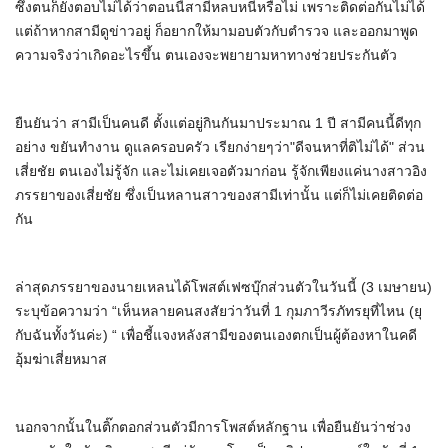
ซึ่งตนก็ยังตอบไม่ได้ว่าตอนนี้สามีหลบหนีหรือไม่ เพราะติดต่อกันไม่ได้
แต่ถ้าหากสามีดูข่าวอยู่ ก็อยากให้มามอบตัวกับตำรวจ และออกมาพูด
ความจริงว่าเกิดอะไรขึ้น ตนเองจะพยายามหาทางช่วยประกันตัว
ยืนยันว่า สามีเป็นคนดี ตั้งแต่อยู่กินกันมาประมาณ 1 ปี สามีคนนี้ดีทุก
อย่าง ขยันทำงาน ดูแลครอบครัว เรียกง่ายๆว่า"ดีจนหาที่ติไม่ได้" ส่วน
เสี่ยชัย ตนเองไม่รู้จัก และไม่เคยเจอตัวมาก่อน รู้จักเพียงแค่นางสาวอิง
ภรรยาของเสี่ยชัย ซึ่งเป็นหลานสาวของสามีเท่านั้น แต่ก็ไม่เคยติดต่อ
กัน
ล่าสุดภรรยาของนายเหลนได้โพสต์เฟซบุ๊กส่วนตัวในวันนี้ (3 เมษายน)
ระบุข้อความว่า “เห็นหลายคนสงสัยว่าวันที่ 1 กุมภาวีรภัทรยุที่ไหน (ยุ
กับฉันทั้งวันค่ะ) “ เพื่อชี้แจงหลังสามีของตนเองตกเป็นผู้ต้องหาในคดี
อุ้มฆ่าเสี่ยหมาส
นอกจากนั้นในติ๊กตอกส่วนตัวมีการโพสต์หลักฐาน เพื่อยืนยันว่าช่วง