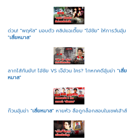
ด่วน! "พฤหัส" มอบตัว คลิปแฉเตี๊ยม "ไอ้ชัย" ให้การวันอุ้ม
"
เสี่ยหมาส
"
ลากไส้กันยับ! ไอ้ชัย VS เจ๊อ้วน ใคร? โกหกคดีอุ้มฆ่า "
เสี่ย
หมาส
"
ก๊วนอุ้มฆ่า "
เสี่ยหมาส
" หายหัว ลือถูกล็อกสอบในเซฟเฮ้าส์