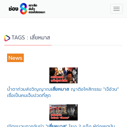
Togg
navig
TAGS : เสี่ยหมาส
News
น้ำตาท่วมส่งวิญญาณ
เสี่ยหมาส
ญาติอโหสิกรรม "เจ๊อ้วน"
เชื่อเป็นคนเจ็บปวดที่สุด
เปิดขบวนการอุ้มฆ่า "
เสี่ยหมาส
" โยง 2 แก๊ง ผู้ก่อเหตุนับ