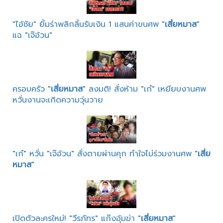
"ไอ้ชัย" ยิ้มร่าพลิกลิ้นรับเงิน 1 แสนค่าขนศพ "
เสี่ยหมาส
"
แฉ "เจ๊อ้วน"
ครอบครัว "
เสี่ยหมาส
" ลงมติ! สั่งห้าม "เก๋" เหยียบงานศพ
หวั่นงานจะเกิดความวุ่นวาย
"เก๋" หวั่น "เจ๊อ้วน" สั่งตายผ่านคุก ทำใจไม่ร่วมงานศพ "
เสี่ย
หมาส
"
เปิดตัวละครใหม่! "วีรภัทร" แก๊งอุ้มฆ่า "
เสี่ยหมาส
"