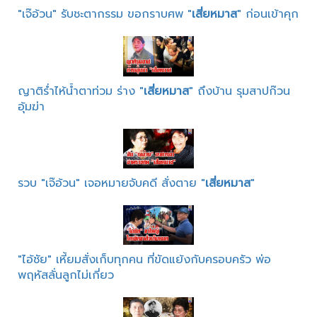
"เจ๊อ้วน" รับชะตากรรม ขอกราบศพ "
เสี่ยหมาส
" ก่อนเข้าคุก
ญาติร่ำไห้น้ำตาท่วม ร่าง "
เสี่ยหมาส
" ถึงบ้าน รุมสาปก๊วน
อุ้มฆ่า
รวบ "เจ๊อ้วน" เจอหมายจับคดี สั่งตาย "
เสี่ยหมาส
"
"ไอ้ชัย" เหี้ยมสั่งเก็บทุกคน ที่ขัดแย้งกับครอบครัว พ่อ
พฤหัสลั่นลูกไม่เกี่ยว