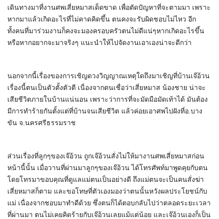
เดินทางมาที่งานศพเสี่ยหมาสเด็ดขาด เพื่อตัดปัญหาที่จะตามมา เพราะ
หากมาแล้วเกิดอะไรที่ไม่คาดคิดขึ้น ตนคงจะรับผิดชอบไม่ไหว อีก
ทั้งคนที่มาร่วมงานก็คงจะมองครอบครัวตนไม่ดีแน่ๆหากเกิดอะไรขึ้น
หรือหากอยากจะมาจริงๆ แนะนำให้ไปจัดงานเอาเองน่าจะดีกว่า
นอกจากนี้เรื่องของการเชิญดวงวิญญาณเหตุใดถึงมาเชิญที่บ้านเจ๊อ้วน
เรื่องนี้ตนเป็นตัวตั้งตัวตี เนื่องจากตนเชื่อว่าเสี่ยหมาส น้องชาย น่าจะ
เสียชีวิตภายในบ้านแน่นอน เพราะว่าการที่จะมัดมือมัดเท้าได้ มันต้อง
มีการทำร้ายกันตั้งแต่ที่บ้านจนเสียชีวิต แล้วค่อยเอาศพไปฝังที่อ.บาง
ขัน จ.นครศรีธรรมราช
ส่วนเรื่องที่ลูกๆของเจ๊อ้วน ถูกเจ๊อ้วนสั่งไม่ให้มางานศพเสี่ยหมาสก่อน
หน้านี้นั้น เมื่อวานที่ผ่านมาลูกๆของเจ๊อ้วน ได้โทรศัพท์มาพูดคุยกับตน
โดยโทรมาขอบคุณที่ดูแลแม่ตนเป็นอย่างดี ถึงแม่ตนจะเป็นคนสั่งฆ่า
เสี่ยหมาสก็ตาม และขอโทษที่ตัวเองมองว่าตนนั้นหวังผลประโยชน์กับ
แม่ เนื่องจากชอบมาทำดีด้วย ซึ่งตนก็ได้ตอบกลับไปว่าตลอดระยะเวลา
ที่ผ่านมา ตนไม่เคยคิดร้ายกับเจ๊อ้วนเลยแม้แต่น้อย และเจ๊อ้วนเองก็เป็น