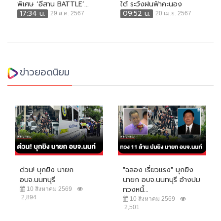
พิเศษ ‘อีสาน BATTLE’...
ใต้ ระวังฝนฟ้าคะนอง
17:34 น.
09:52 น.
29 ส.ค. 2567
20 เม.ย. 2567
ข่าวยอดนิยม
ด่วน! บุกยิง นายก
"ฉลอง เรี่ยวแรง" บุกยิง
อบจ.นนทบุรี
นายก อบจ.นนทบุรี อ้างปม
ทวงหนี้...
10 สิงหาคม 2569
2,894
10 สิงหาคม 2569
2,501