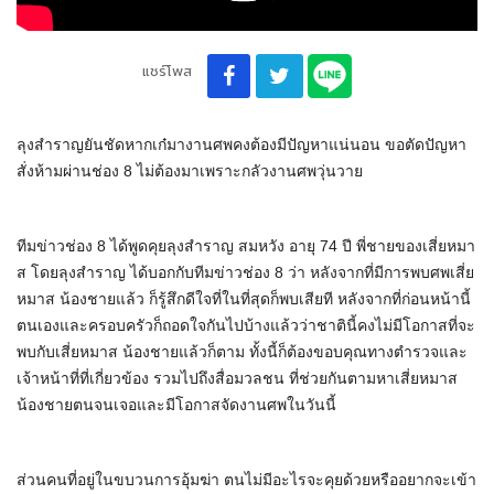
แชร์โพส
ลุงสำราญยันชัดหากเก๋มางานศพคงต้องมีปัญหาแน่นอน ขอตัดปัญหา
สั่งห้ามผ่านช่อง 8 ไม่ต้องมาเพราะกลัวงานศพวุ่นวาย
ทีมข่าวช่อง 8 ได้พูดคุยลุงสำราญ สมหวัง อายุ 74 ปี พี่ชายของเสี่ยหมา
ส โดยลุงสำราญ ได้บอกกับทีมข่าวช่อง 8 ว่า หลังจากที่มีการพบศพเสี่ย
หมาส น้องชายแล้ว ก็รู้สึกดีใจที่ในที่สุดก็พบเสียที หลังจากที่ก่อนหน้านี้
ตนเองและครอบครัวก็ถอดใจกันไปบ้างแล้วว่าชาตินี้คงไม่มีโอกาสที่จะ
พบกับเสี่ยหมาส น้องชายแล้วก็ตาม ทั้งนี้ก็ต้องขอบคุณทางตำรวจและ
เจ้าหน้าที่ที่เกี่ยวข้อง รวมไปถึงสื่อมวลชน ที่ช่วยกันตามหาเสี่ยหมาส
น้องชายตนจนเจอและมีโอกาสจัดงานศพในวันนี้
ส่วนคนที่อยู่ในขบวนการอุ้มฆ่า ตนไม่มีอะไรจะคุยด้วยหรืออยากจะเข้า