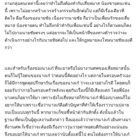
ถามกลุ่มคนเหล่านี้เลยว่าทำไมถึงต้องทำกับเสี่ยหมาส น้องชายตนเช่น
นี้ เพราะไม่อยากสร้างเวรสร้างกรรมกันอีกต่อไป แต่ก็มีเรื่องเดียวที่
ติดใจ คือเรื่องของนายชัย เนื่องจากนายชัย ถือว่าเป็นเพื่อนรักของเสี่ย
หมาส น้องชายตน ทำไมถึงกล้าทำกับเพื่อนเช่นนี้ อย่างไรก็ตามตนก็คง
ไม่ไปถามนายชัยตรงๆ แต่อยากจะให้เป็นหน้าที่ของทางตำรวจว่าจะ
ดำเนินการอย่างไรกับนายชัยต่อไป และให้กฎหมายลงโทษนายชัยเองดี
กว่า
และสำหรับเรื่องของนางเก๋ ที่จะมาหรือไม่มางานศพของเสี่ยหมาสนั้น
ตนก็ไม่รู้ใจตนของนางเก๋ ว่าตอนนี้คิดอย่างไร แต่ภายในครอบครัวเอง
ก็ได้มีการพูดคุยปรึกษากันเรื่องของนางเก๋ ว่าจะเอาอย่างไรดี โดยตนก็
ยอมรับว่าภายในครอบครัวหลังจะคุยกันเรื่องนี้ก็มีเสียงแตก โดยพี่น้อง
บางคนก็อยากให้มา เพราะยังไงเสี่ยหมาสก็รักนางเก๋ พี่น้องบางคนก็ไม่
อยากให้มาเพราะเชื่อว่านางเก๋คือตัวปัญหาที่ทำให้เรื่องราวบานปลาย
จนเป็นแบบทุกวันนี้ หากมาจะก็ขอชี้หน้าด่ากันสักตั้ง ดังนั้นแล้วใน
ฐานะที่ตนเป็นผู้ดูแลงานดังกล่าว จึงมองแล้วว่าหากนางเก๋ เดินทางมา
ที่งานศพ ก็เชื่อว่าจะต้องมีเรื่องราววุ่นวายด่าทอตบตีกันอย่างแน่นอน
จึงขอบอกให้นางเก๋ ทราบเลยว่านับตั้งแต่นี้ไป ตนไม่ต้องการให้นางเก๋