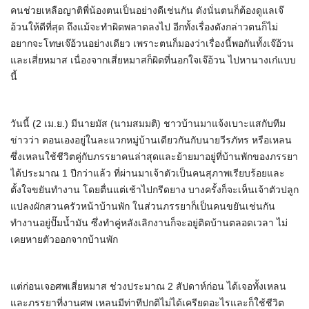
คนช่วยเหลือญาติพี่น้องตนเป็นอย่างดีเช่นกัน ดังนั่นตนก็ต้องดูแลเจ๊
อ้วนให้ดีที่สุด ถึงแม้จะทำผิดพลาดลงไป อีกทั้งเรื่องดังกล่าวตนก็ไม่
อยากจะโทษเจ๊อ้วนอย่างเดียว เพราะตนก็มองว่าเรื่องนี้พอกันทั้งเจ๊อ้วน
และเสี่ยหมาส เนื่องจากเสี่ยหมาสก็ผิดที่นอกใจเจ๊อ้วน ไปหานางเก๋แบบ
นี้
วันนี้ (2 เม.ย.) มีนายมัส (นามสมมติ) ชาวบ้านมาแจ้งเบาะแสกับทีม
ข่าวว่า ตอนเองอยู่ในละแวกหมู่บ้านเดียวกันกับนายวีรภัทร หรือเหลน
ซึ่งเหลนใช้ชีวิตคู่กับภรรยาคนล่าสุดและย้ายมาอยู่ที่บ้านพักของภรรยา
ได้ประมาณ 1 ปีกว่าแล้ว ที่ผ่านมาเจ้าตัวเป็นคนสุภาพเรียบร้อยและ
ตั้งใจขยันทำงาน โดยตื่นแต่เช้าไปกรีดยาง บางครั้งก็จะเห็นเจ้าตัวปลูก
แปลงผักสวนครัวหน้าบ้านพัก ในส่วนภรรยาก็เป็นคนขยันเช่นกัน
ทำงานอยู่ปั๊มน้ำมัน ซึ่งทำคู่หลังเลิกงานก็จะอยู่ติดบ้านตลอดเวลา ไม่
เคยหายตัวออกจากบ้านพัก
แต่ก่อนเจอศพเสี่ยหมาส ช่วงประมาณ 2 สัปดาห์ก่อน ได้เจอทั้งเหลน
และภรรยาที่งานศพ เหลนมีท่าทีปกติไม่ได้เครียดอะไรและก็ใช้ชีวิต