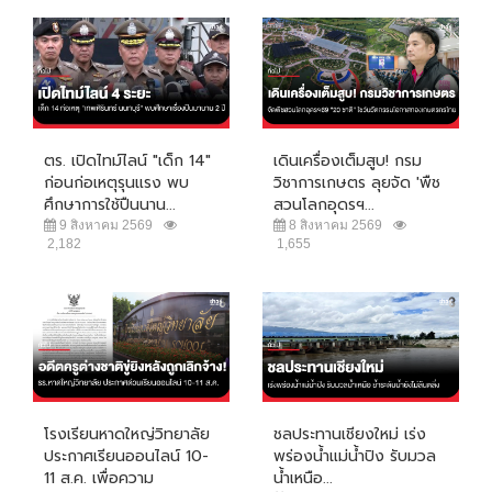
ตร. เปิดไทม์ไลน์ "เด็ก 14"
เดินเครื่องเต็มสูบ! กรม
ก่อนก่อเหตุรุนแรง พบ
วิชาการเกษตร ลุยจัด 'พืช
ศึกษาการใช้ปืนนาน...
สวนโลกอุดรฯ...
9 สิงหาคม 2569
8 สิงหาคม 2569
2,182
1,655
โรงเรียนหาดใหญ่วิทยาลัย
ชลประทานเชียงใหม่ เร่ง
ประกาศเรียนออนไลน์ 10-
พร่องน้ำแม่น้ำปิง รับมวล
11 ส.ค. เพื่อความ
น้ำเหนือ...