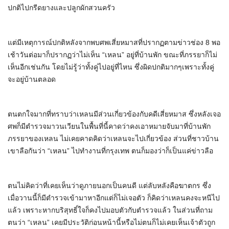
ปกติไปกรีดยางและปลูกผักสวนครัว
แต่มีเหตุการณ์ปกติหลังจากพบศพเสี่ยหมาสที่ปรากฏตามข่าวช่อง 8 พอ
เช้าวันต่อมาก็ปรากฏว่าไม่เห็น “เหลน” อยู่ที่บ้านพัก ขณะที่ภรรยาก็ไม่
เห็นอีกเช่นกัน โดยไม่รู้ว่าทั้งคู่ไปอยู่ที่ไหน ซึ่งผิดปกติมากๆเพราะทั้งคู่
จะอยู่บ้านตลอด
ตนตกใจมากที่ทราบว่าเหลนมีส่วนเกี่ยวข้องกับคดีเสี่ยหมาส ซึ่งหลังเจอ
ศพก็มีตำรวจมาวนเวียนในพื้นที่นี้คาดว่าคงเอาหมายจับมาที่บ้านพัก
ภรรยาของเหลน ไม่เคยคาดคิดว่าเหลนจะไปเกี่ยวข้อง ส่วนที่ชาวบ้าน
เขาลือกันว่า “เหลน” ไปทำงานที่กรุงเทพ ตนก็มองว่าก็เป็นแค่ข่าวลือ
ตนไม่คิดว่าที่เคยเห็นว่าดูภายนอกเป็นคนดี แต่ลับหลังคือฆาตกร ซึ่ง
เมื่อวานนี้ก็มีตำรวจเข้ามาหาอีกแต่ก็ไม่เจอตัว ก็คิดว่าเหลนคงจะหนีไป
แล้ว เพราะหากบริสุทธิ์ใจก็คงไปมอบตัวกับตำรวจแล้ว ในส่วนที่ถาม
ตนว่า “เหลน” เคยมีประวัติก่อนหน้านี้หรือไม่ตนก็ไม่เคยเห็นเจ้าตัวถูก