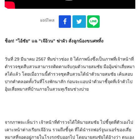
แชร์โพส
ช็อก! "ไอ้ชัย" แฉ "เจ๊อ้วน" ฆ่าผัว สั่งลูกน้องขนศพทิ้ง
วันที่ 29 มีนาคม 2567 ทีมข่าวช่อง 8 ได้ภาพนิ่งซึ่งเป็นภาพที่เจ้าหน้าที่
ตำรวจชุดสืบสวนสามารถติดตามจับกุมตัวนายสมชัย มืออุ้มฆ่าเสี่ยหมา
สได้แล้ว โดยเมื่อวานนี้ตำรวจชุดสืบสวนได้นำตัวนายสมชัย เค้นสอบ
ปากคำตลอดทั้งวันที่โรงพักนาสัก ก่อนจะแอบนำตัวมาชี้จุดที่เจ้าตัวไป
อุ้มเสี่ยหมาสที่บ้านภายในสวนทุเรียนช่วงบ่าย
จากภาพจะเห็นว่า เจ้าหน้าที่ตำรวจได้ให้นายสมชัย ไปชี้จุดที่ตัวเองไป
เคาะหน้าต่างเรียกเจ๊อ้วน รวมถึงชี้จุด ที่ได้นำรถฟอร์จูนเนอร์ของเสี่ย
หมาสที่จอดอยู่ภายในโรงรถขับออกไป โดยนายสมชัยได้อ้างว่า ตนเอง