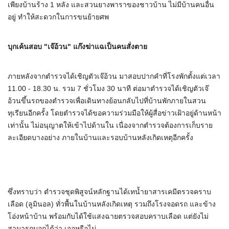
เพียงบ้านร้าง 1 หลัง และสวนยางพาราของชาวบ้าน ไม่มีบ้านคนอื่น
อยู่ ทำให้สะดวกในการขนย้ายศพ
บุกเค้นสอบ "เจ๊อ้วน" แก๊งฆ่าแฉเป็นคนสั่งตาย
ภายหลังจากตำรวจได้เชิญตัวเจ๊อ้วน มาสอบปากคำที่โรงพักตั้งแต่เวลา
11.00 - 18.30 น. รวม 7 ชั่วโมง 30 นาที ต่อมาตำรวจได้เชิญตัวเจ๊
อ้วนขึ้นรถของตำรวจเพื่อเดินทางย้อนกลับไปที่บ้านพักภายในสวน
ทุเรียนอีกครั้ง โดยตำรวจได้ขอความร่วมมือให้ผู้สื่อข่าวเฝ้าอยู่ด้านหน้า
เท่านั้น ไม่อนุญาตให้เข้าไปด้านใน เนื่องจากตำรวจต้องการเก็บราย
ละเอียดบางอย่าง ภายในบ้านและรอบบ้านหลังเกิดเหตุอีกครั้ง
ซึ่งทราบว่า ตำรวจชุดพิสูจน์หลักฐานได้เทน้ำยาสารเคมีตรวจคราบ
เลือด (ลูมินอล) ทั่วพื้นในบ้านหลังเกิดเหตุ รวมถึงโรงจอดรถ และข้าง
โอ่งหน้าบ้าน พร้อมกับได้ใช้แสงฉายตรวจสอบคราบเลือด แต่ยังไม่
สามารถบอกได้ว่า เจอหรือไม่