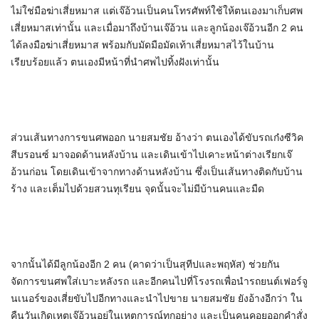
ไม่ใช่มือฆ่าเสี่ยหมาส แต่เจ๊อ้วนเป็นคนโทรศัพท์ใช้ให้ตนเองมาเก็บศพ
เสี่ยหมาสเท่านั้น และเมื่อมาถึงบ้านเจ๊อ้วน และลูกน้องเจ๊อ้วนอีก 2 คน
ได้ลงมือฆ่าเสี่ยหมาส พร้อมกับมัดมือมัดเท้าเสี่ยหมาสไว้ในบ้าน
เรียบร้อยแล้ว ตนเองมีหน้าที่นำศพไปทิ้งฝังเท่านั้น
ส่วนเส้นทางการขนศพออก นายสมชัย อ้างว่า ตนเองได้ขับรถเก๋งซีวิค
สีบรอนซ์ มาจอดด้านหลังบ้าน และเดินเข้าไปเคาะหน้าต่างเรียกเจ๊
อ้วนก่อน โดยเดินเข้าจากทางด้านหลังบ้าน ซึ่งเป็นเส้นทางติดกับบ้าน
ร้าง และเต็มไปด้วยสวนทุเรียน จุดนั้นจะไม่มีบ้านคนและมืด
จากนั้นได้มีลูกน้องอีก 2 คน (คาดว่าเป็นสุทีปและพฤหัส) ช่วยกัน
จัดการขนศพใส่เบาะหลังรถ และอีกคนไปที่โรงรถเพื่อนำรถยนต์เฟอร์จู
นเนอร์ของเสี่ยขับไปอีกทางและนำไปขาย นายสมชัย ยังอ้างอีกว่า ใน
คืนวันเกิดเหตุเจ๊อ้วนอยู่ในเหตุการณ์ทุกอย่าง และเป็นคนคอยออกคำสั่ง