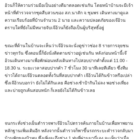
อ้วนก็ให้ความร่วมมือเป็นอย่างดีมาตลอดเช่นกัน โดยหน้าบ้านจะมีเจ้า
หน้าที่ตำรวจจากชุดสืบสวนของ สภ.นาสัก จ.ชุมพร เดินทางมาดูแล
ความเรียบร้อยที่บ้านจำนวน 2 นาย และความปลอดภัยของเจ๊อ้วน
ตราบใดที่ยังไม่มีหมายจับเจ๊อ้วนก็ยังถือเป็นผู้บริสุทธิ์อยู่
ขณะที่ด้านในบ้านจะเห็นว่าเจ๊อ้วนจะนั่งดูข่าวช่อง 8 รายการลุยชน
ข่าวทุกวัน ซึ่งตอนนี้ก็ยังนั่งติดตามข่าวอยู่เช่นกัน หลังก่อนหน้านี้เจ๊
อ้วนเดินทางมาเพื่อพักผ่อนหลังเดินทางไปสอบปากคำตั้งแต่ 11.00 -
18.30 น. ระยะเวลาสอบปากคำ 7 ชั่วโมง 30 นาทีเลยทีเดียว ซึ่งทีม
ข่าวได้ถามเจ๊อ้วนตลอดทั้งวันที่สอบปากคำ เจ๊อ้วนได้กินข้าวหรือเปล่า
ซึ่งเจ๊อ้วนบอกว่า ยังไม่ได้กินเลย คือช่วงเช้าป้ากินไม่ลง พอช่วงเที่ยง
และบ่ายถูกเค้นสอบหนัก ก็เลยยังไม่ได้กินข้าวเลย
จนกระทั่งช่วงเย็นตำรวจพาเจ๊อ้วนไปตรวจค้นภายในบ้านเพื่อหาพยาน
หลักฐานเพิ่มเติมอีก หลังจากนั้นตำรวจก็พาขึ้นรถกระบะตำรวจกลับมา
บ้านพักของป้าหมู ซึ่งเพิ่งจะถึงช่วง 1 ทุ่มที่ผ่านมานี่เอง จะเห็นว่าเมื่อ