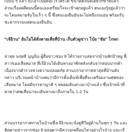
เป็นปี ๆ แล้ว จะเอาไปมัดอะไรใครได้ ขนาดดึงนิดเดียวก็ขาดแล้ว
ส่วนเรื่องคดีตอนนี้ตนเองเตรียมใจจะเข้าคุกอยู่แล้ว ตนเองรู้อยู่แล้วว่า
จะโดนหมายจับในเร็ว ๆ นี้ ซึ่งตนเองยืนยันจะไม่หนีแน่นอน พร้อมรับ
ชะตากรรมแต่ตนเองยืนยัน
"เจ๊อ้วน" ยันไม่ได้สั่งตายเสี่ยที่บ้าน เก็บตัวดูข่าว โบ้ย "ชัย" โกหก
ล่าสุด นฤทธิ บุญนิ่ม ผู้สื่อข่าวช่อง 8 ได้รายงานสดจากบ้านพักป้าหมู พี่
สาวของเสี่ยหมาส ที่เจ๊อ้วนได้เดินทางมาพักหลังกลับจากสอบปากคำ
เนื่องจากตำรวจห่วงความปลอดภัย ส่วนบรรยากาศล่าสุดที่บ้านดัง
กล่าว บริเวณหน้าบ้านพบว่ามีการตั้งเต็นท์เพื่อที่จะเตรียมงานศพของ
เสี่ยหมาส โดยมีบรรดาญาติ ๆ ทยอยเดินทางมาบ้างแล้ว ซึ่งเจ้าหน้าที่
คาดว่าศพเสี่ยน่าจะเดินทางมาถึงภายใน 1-2 วัน
ส่วนบรรยากาศภายในบ้านซึ่งเจ๊อ้วนจะนั่งดูทีวีอยู่ด้านในทุก ๆ วัน และ
ติดตามข่าวจากช่อง 8 ตลอดว่ามีความเคลื่อนไหวอย่างไรบ้าง และเจ๊