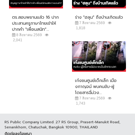
ตร.สอบพยานแล้ว 16 ปาก
ร่าง "ฮลุน" ถึงบ้านเกิดแล้ว
ประสานครูภาษาไทยเข้าให้
7 สิงหาคม 2569
1,818
ปากคำ "เพื่อนสนิท"...
8 สิงหาคม 2569
2,041
เก๋งชนศูนย์เด็กเล็ก เมือ
งกาญจน์ พบคนขับ-ผู้
โดยสารฉี่ม่วง...
7 สิงหาคม 2569
1,743
RS Public Company Limited. 27 RS Group, Prasert-Manukit Road,
Senanikhom, Chatuchak, Bangkok 10900, THAILAND
ติดต่อลงโฆษณา