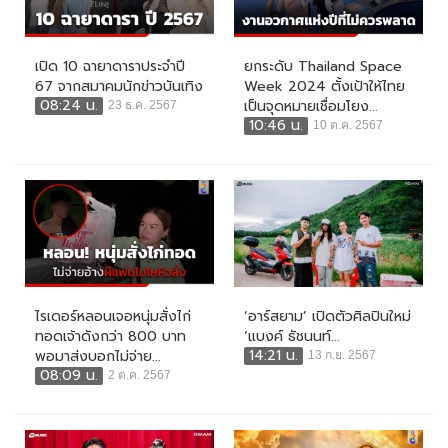
เปิด 10 ฉายาดาราประจำปี
ยกระดับ Thailand Space
67 จากสมาคมนักข่าวบันเทิง
Week 2024 ตั้งเป้าให้ไทย
08:24 น.
เป็นจุดหมายเชื่อมโยง...
23 ธ.ค. 2567
10:46 น.
10 ต.ค. 2567
ไรเดอร์หลอนเจอหนุ่มสั่งไก่
‘อาร์สยาม’ เปิดตัวศิลปินใหม่
ทอดเจ้าดังกว่า 800 บาท
‘แบงค์ ธัชนนท์...
14:21 น.
พอมาส่งบอกไม่จ่าย...
13 ก.ย. 2567
08:09 น.
2 ต.ค. 2567