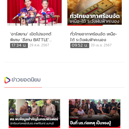
‘อาร์สยาม’ เปิดโปรเจกต์
ทั่วไทยอากาศร้อนจัด เหนือ-
พิเศษ ‘อีสาน BATTLE’...
ใต้ ระวังฝนฟ้าคะนอง
17:34 น.
09:52 น.
29 ส.ค. 2567
20 เม.ย. 2567
ข่าวยอดนิยม