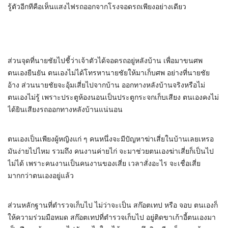
รู้ตัวอีกทีคือเห็นแสงไฟรถออกจากโรงจอดรถเพียงอย่างเดียว
ส่วนจุดที่นายชัยไปชี้ว่าเจ้าตัวได้จอดรถอยู่หลังบ้าน เพื่อมาขนศพ
ตนเองยืนยัน ตนเองไม่ได้โทรหานายชัยให้มาเก็บศพ อย่างที่นายชัย
อ้าง ส่วนนายชัยจะอุ้มเสี่ยไปจากบ้าน ออกทางหลังบ้านจริงหรือไม่
ตนเองไม่รู้ เพราะประตูห้องนอนเป็นประตูกระจกเก็บเสียง ตนเองคงไม่
ได้ยินเสียงรถออกทางหลังบ้านแน่นอน
ตนเองเป็นเพียงผู้หญิงแก่ ๆ คนหนึ่งจะมีปัญหาฆ่าเสี่ยในบ้านเลยเหรอ
มันง่ายไปไหม รวมถึง คนงานค่ายไก่ จะมาช่วยตนเองฆ่าเสี่ยก็เป็นไป
ไม่ได้ เพราะคนงานเป็นคนงานของเสี่ย เวลาสั่งอะไร จะเชื่อเสี่ย
มากกว่าตนเองอยู่แล้ว
ส่วนหลักฐานที่ตำรวจเก็บไป ไม่ว่าจะเป็น สก๊อตเทป หรือ จอบ ตนเองก็
ให้ความร่วมมือหมด สก๊อตเทปที่ตำรวจเก็บไป อยู่ติดขาเก้าอี้ตนเองมา