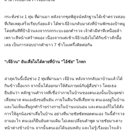
กระทั่งช่วง 1 ทุ่ม ที่ผ่านมา หลังจากชุดพิสูจน์หลักฐานได้เข้าตรวจสอบ
ที่เกิดเหตุเสร็จเรียบร้อยแล้ว ได้พาเจ๊อ้วนกลับมาส่งที่บ้านพักของป้าหมู
โดยทันทีที่ป้าอ้วนลงจากรถกระบะออกตำรวจ เจ้าตัวมีท่าทีเหนื่อยล้า
เพราะสีหน้าเศร้าหมอง เนื่องจากแต่เช้าเจ๊อ้วนยังไม่ได้กินข้าวสักมื้อ
เลย เป็นการสอบปากคำยาว 7 ชั่วโมงครึ่งติดต่อกัน
"เจ๊อ้วน" ยันเสี่ยไม่ได้ตายที่บ้าน "ไอ้ชัย" โกหก
ล่าสุดวันนี้เมื่อช่วง 2 ทุ่มที่ผ่านมา เจ๊อ้วน หลังจากกลับมาบ้านแล้วได้
กินข้าวมื้อแรก จากนั้นได้ออกมาให้สัมภาษณ์กับผู้สื่อข่าว โดยเธอ
ยืนยันว่า หลักฐานตำรวจที่เชื่อว่าภายในบ้านของตนเองนั้นเป็นจุดฆ่า
เสี่ยหมาส ตนเองยังขอยืนยัน ภายในคืนวันที่เสี่ยหาย ตนเองอยู่ในบ้าน
และไม่เห็นเสี่ยถูกทำร้ายร่างกายในบ้านแน่นอน และตนเองก็ไม่ได้สั่ง
การให้ลูกน้องฆ่าเสี่ยในบ้าน อย่างที่นายชัยซัดทอดตนเอง วันนี้ตำรวจ
ถามอะไร ตนเองก็ยืนยันตามเดิม ไม่เคยเปลี่ยนคำพูด นายชัยมาเคาะ
หน้าต่างข้างบ้าน จากนั้นตนเองได้นอนหลับ และไม่รู้เรื่องอะไรแล้ว