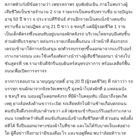
สภาพหัวเก๋งมีข้อความว่า เพชรสถาพร ยุบพังยับเยิน ภายในพบร่างผู้
เสียชีวิตเป็นชายจำนวน 2 ราย รายแรกเป็นคนขับทราบชื่อ นายปัญจะ
อายุ 50 ปี ชาว จ.ประจวบคีรีขันธ์ ส่วนอีกรายเป็นคนนั่งข้างคนขับ
ทราบชื่อ นายปฏิพล อายุ 21 ปี ชาว จ.ชลบุรี แต่มีผู้รอดชีวิต 1 ราย
เป็นเด็กติดรถซึ่งนอนทับอยู่บนกองผักหลังรถ บริเวณโดยรอบมีเศษชิ้น
ส่วนผักที่บรรทุกมา หล่นกระจายเกลื่อนพื้นถนน เจ้าหน้าที่ ต้องรอรถ
เครนเข้ามาให้การสนับสนุน ยกตัวรถบรรทุกขึ้นออกมาจากแบร์ริเออร์
เกาะกลางถนน และใช้เครื่องตัดถ่างนำร่างผู้เสียชีวิตออกมา นำส่งไป
ชันสูตรที่ รพ.รามาธิบดีจักรีนฤบดินทร์สมุทรปราการ พร้อมเคลียร์พื้น
ถนนเพื่อเปิดการจราจร
จากการสอบถาม นายบุญญาฤทธิ์ อายุ 20 ปี (ผู้รอดชีวิต) ที่ กล่าวว่า รถ
บรรทุก ขนผักมาจากจังหวัดเพชรบุรี มุ่งหน้าไปส่งผักที่ อ.แหลมฉบัง
จ.ชลบุรี ตน นอนอยู่ในคอกหลังรถ ที่มีผ้าใบคลุมทับ เมื่อมาถึงจุดเกิด
เหตุ ยางล้อหลังด้านขวาระเบิด รถเสียหลักไปด้านซ้ายเกือบตกถนน
คนขับจึงดึงรถกลับมาด้านขวา แล้วพุ่งชนเข้ากับแบร์ริเออร์เกาะกลาง
ถนน รถพลิกคว่ำทันที คนขับกับคนนั่งข้างเสียชีวิตคาที่ ส่วนตน หลังตั้ง
สติได้ จึงปีนออกมาทางช่องผ้าใบที่ขาด และไม่ได้รับบาดเจ็บแต่อย่าง
ใด ผู้สื่อข่าวจึงถามว่ามีของดีอะไร และขอดูที่คอ พบว่าห้อยท้าวเวส