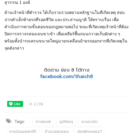
สุวรรณ 1 องค์
ด้านเจ้าหน้าที่ตำรวจ ได้เก็บรวบรวมพยานหลักฐานในที่เกิดเหตุ สอบ
ปากคำเด็กท้ายรถที่รอดชีวิต และประสานญาติ ให้ทราบเรื่อง เพื่อ
ดำเนินการตามขั้นตอนของกฎหมายต่อไป ขณะที่เกิดเหตุเจ้าหน้าที่ต้อง
ปิดการจราจรสองเลนขาเข้า เพื่อเคลียร์พื้นถนนกวาดเก็บผักต่าง ๆ
พร้อมทั้งนำรถเครนขนาดใหญ่มายกเคลื่อนย้ายรถออกจากที่เกิดเหตุใน
จุดดังกล่าว
ติดตาม ช่อง 8 ได้ทาง
facebook.com/thaich8
2,728
Tags:
ข่าวช่อง8
อุบัติเหตุ
ยางระเบิด
ทางด่วนบูรพาวิถี
ท้าวเวสสุวรรณ
ช่อง8กดเลข27