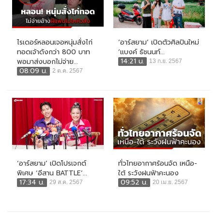
ไรเดอร์หลอนเจอหนุ่มสั่งไก่
‘อาร์สยาม’ เปิดตัวศิลปินใหม่
ทอดเจ้าดังกว่า 800 บาท
‘แบงค์ ธัชนนท์...
14:21 น.
พอมาส่งบอกไม่จ่าย...
13 ก.ย. 2567
08:09 น.
2 ต.ค. 2567
‘อาร์สยาม’ เปิดโปรเจกต์
ทั่วไทยอากาศร้อนจัด เหนือ-
พิเศษ ‘อีสาน BATTLE’...
ใต้ ระวังฝนฟ้าคะนอง
17:34 น.
09:52 น.
29 ส.ค. 2567
20 เม.ย. 2567