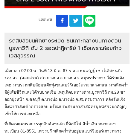
แชร์โพส
รถสิบล้อขนผักยางระเบิด ชนเกาะกลางบนทางด่วน
บูรพาวิถี ดับ 2 รอดปาฏิหาริย์ 1 เชื่อเพราะห้อยท้าว
เวสสุวรรณ
เมื่อเวลา 02.00 น. วันที่ 13 มี.ค. 67 ร.ต.อ.ธนเสฏฐ์ เชาว์เลิศธนกิจ
รอง สว. (สอบสวน) สภ.บางบ่อ อ.บางบ่อ จ.สมุทรปราการ ได้รับแจ้ง
เหตุ รถบรรทุกสิบล้อขนผักพุ่งชนแบร์ริเออร์เกาะกลางถนน รถพลิกคว่ำ
มีผู้เสียชีวิตและได้รับบาดเจ็บ เหตุเกิดบนทางด่วนบูรพาวิถี กม.29 ขา
ออกมุ่งหน้า จ.ชลบุรี ต.บางบ่อ อ.บางบ่อ จ.สมุทรปราการ หลังรับแจ้ง
จึงนำกำลังเข้าตรวจสอบ พร้อมประสานอาสาสมัครมูลนิธิร่วมกตัญญู
เข้าให้การช่วยเหลือ
ที่เกิดเหตุพบรถบรรทุกสิบล้อขนผัก ยี่ห้อฮีโน่ สีน้ำเงิน หมายเลข
ทะเบียน 81-8551 เพชรบุรี พลิกคว่ำทับอยู่บนแบร์ริเออร์เกาะกลาง