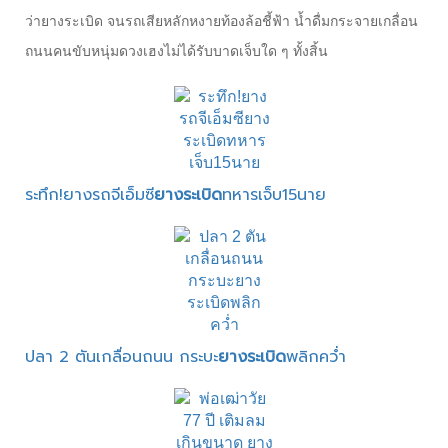
ว่ายางระเบิด จนรถเสียหลักหงายท้องล้อชี้ฟ้า น้ำดื่มกระจายเกลื่อน
ถนนคนขับหนุ่มดวงเฮงไม่ได้รับบาดเจ็บใด ๆ ทั้งสิ้น
ระทึก!ยางรถจีเอ็มซี
ยางระเบิด
ทหารเจ็บ15นาย
ปลา 2 ตันเกลื่อนถนน กระบะ
ยางระเบิด
พลิกคว่ำ