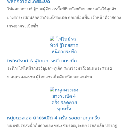
พลิกคว่ำถังแก๊สระเบิด
ไฟคลอกคารถ! ผู้ช่วยผู้จัดการปั๊มพีที หลังกลับจากส่งแก๊สให้ลูกค้า
ยางรถระเบิดพลิกคว่ำถังแก๊สระเบิด ตกเกลื่อนพื้น เจ้าหน้าที่จำกัดวง
เกรงอาจระเบิดซ้ำ
ไฟไหม้รถทัวร์ ผู้โดยสารหนีตายระทึก
ระทึก! ไฟไหม้รถทัวว์อุบลฯ-ภูเก็ต ระหว่างมาถึงถนนพระราม 2
จ.สมุทรสงคราม ผู้โดยสารเต็มคันหนีตายอลหม่าน
หนุ่มดวงเฮง
ยางระเบิด
4 ครั้ง รอดตายทุกครั้ง
หนุ่มขับรถส่งน้ำดื่มดวงเฮง ขณะขับรถอยู่จะแซงรถสิบล้อ ปรากฎ