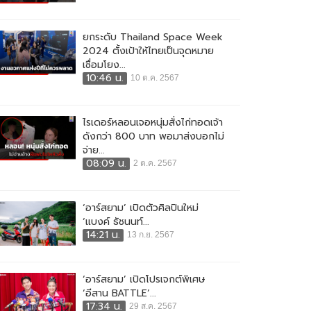
ยกระดับ Thailand Space Week
2024 ตั้งเป้าให้ไทยเป็นจุดหมาย
เชื่อมโยง...
10:46 น.
10 ต.ค. 2567
ไรเดอร์หลอนเจอหนุ่มสั่งไก่ทอดเจ้า
ดังกว่า 800 บาท พอมาส่งบอกไม่
จ่าย...
08:09 น.
2 ต.ค. 2567
‘อาร์สยาม’ เปิดตัวศิลปินใหม่
‘แบงค์ ธัชนนท์...
14:21 น.
13 ก.ย. 2567
‘อาร์สยาม’ เปิดโปรเจกต์พิเศษ
‘อีสาน BATTLE’...
17:34 น.
29 ส.ค. 2567