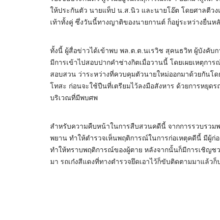
ให้ประกันตัว นายแท็ป น.ส.นิว และนายโอ๊ต โดยศาลตีวง
เท้าทั้งคู่ ซึ่งวันนี้ทางญาติของนายกานต์ ก็อยู่ระหว่างยื่น
ทั้งนี้ ผู้สื่อข่าวได้เข้าพบ พล.ต.ต.นเรวิช สุคนธวิท ผู้
มีการเข้าไปสอบปากคำช่างกิตเมื่อวานนี้ โดยเผยเหตุการณ์
สอบสวน ว่าระหว่างที่ควบคุมตัวนายใหม่ออกมาด้วยกันโดยลำ
โทสะ ก่อนจะใช้ปืนที่เตรียมไว้ลงมือสังหาร ด้วยการหยุดร
บริเวณที่มีพบศพ
สำหรับความคืบหน้าในการสืบสวนคดีนี้ จากการรวบรวมพ
พยาน ทำให้ตำรวจเห็นพฤติการณ์ในการก่อเหตุคดีนี้ มีผู้ก
ทำให้ทราบพฤติการณ์ของผู้ตาย หลังจากนั้นก็มีการเชิญชว
มา รถเก๋งสีแดงที่ทางตำรวจยึดเอาไว้ก็ขับติดตามมาแล้ว