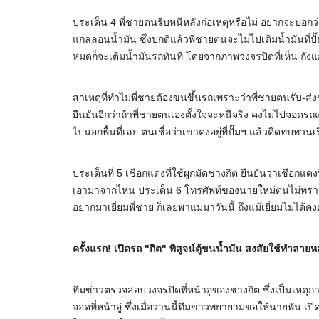
ประเด็น 4 พี่ชายตนรีบหนีหลังก่อเหตุหรือไม่ อยากจะบอกว
แกลลอนน้ำมัน ซึ่งปกติแล้วพี่ชายตนจะไม่ไปเติมน้ำมันที่ป
หมดก็จะเติมน้ำมันรถทันที โดยจากภาพวงจรปิดที่เห็น ถั
สาเหตุที่ทำไมพี่ชายต้องขนขึ้นรถเพราะว่าพี่ชายตนรับ-ส่ง
ยืนยันอีกว่าถ้าพี่ชายตนเองตั้งใจจะหนีจริง คงไม่ไปจอดรถแล
ไปนอกพื้นที่เลย ตนเชื่อว่าเขาคงอยู่ที่ปั๊มฯ แล้วคิดทบทวน
ประเด็นที่ 5 เชือกแดงที่ใช้ผูกมัดช่างกิต ยืนยันว่าเชือกแด
เอามาจากไหน ประเด็น 6 โทรศัพท์ของนายใหม่ตนไม่ทราบข้อม
อยากมาเยี่ยมพี่ชาย ก็เลยพาแม่มาวันนี้ ถึงแม้เยี่ยมไม่ได้คงต
ครั้งแรก! เปิดรถ "กิต" พิสูจน์ตู้ขนน้ำมัน สงสัยใช้ทำลาย
ทีมข่าวตรวจสอบวงจรปิดที่หน้าอู่ของช่างกิต ซึ่งเป็นเหตุก
จอดที่หน้าอู่ ซึ่งเมื่อวานนี้ทีมข่าวพยายามขอให้นายพัน เป