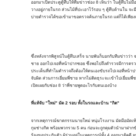
ออกมาเปิดประตูตู้ทึบให้ทีมข่าวช่อง 8 เห็นว่า ในตู้ทึบไม่ม
วางอยู่ภายในรถ ส่วนไม้ที่ปะเอาไว้รอบ ๆ ตู้ทึบด้านใน จะมีร่อ
บ่ายตำรวจได้ขอเข้ามาขอตรวจค้นภายในรถ แต่ก็ได้เพียง
ซึ่งหลังจากพิสูจน์ในตู้ทึบเสร็จ นายพันก็บอกกับทีมข่าวว่
ชาย ออกไปเจอที่หน้าปากซอย ซึ่งพอไปถึงตำรวจมีการตรว
ประเด็นที่ทำไมตำรวจถึงต้องให้ตนเองขับรถไปเจอที่หน้า
จับผิด ส่วนการเยี่ยมพี่ชาย หากไม่ติดธุระจะเข้าไปเยี่ยมพี
เปิดเผยกับช่อง 8 ว่าพี่ชายพูดอะไรกับตนเองบ้าง
ที่แท้จับ "ใหม่" มัด 2 รอบ ทั้งในรถและบ้าน "กิต"
จากเหตุการณ์ฆาตกรรมนายใหม่ หนุ่มโรงงาน มัดมือมัดเท้า
กุมช่างกิต พร้อมพวกรวม 5 คน ก่อนจะถูกคุมตัวนำมาฝากขังไ
ร้องขอประกันตัว ผู้ร่วมอยู่ในเหตุการณ์ทั้ง 4 ออกมาสู้ค