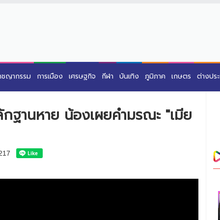
าชญากรรม
การเมือง
เศรษฐกิจ
กีฬา
บันเทิง
ภูมิภาค
เกษตร
ต่างปร
หลักฐานหาย น้องเผยคำมรณะ "เมีย
217