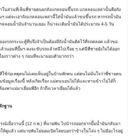
่าในส่วนที่เห็นพี่ชายตนยกถังแกลลอนขึ้นรถ แกลลอนเหล่านั้นคือถัง
ั๊มฯ แต่จะเอาถังแกลลอนเหล่านี้ใส่น้ำมันแล้วขนขึ้นรถ หากรถน้ำมัน
งแกลลอนน้ำมันจำนวนเยอะ ก็น่าจะเติมน้ำมันได้ประมาณ 4-5 วัน
ของรถกระบะตู้ทึบจึงจำเป็นต้องมีถังน้ำมันติดไว้ที่รถตลอด แล้วขอ
้วนอนที่ปั๊มฯ คงจะขับรถแล้วหนีไปเรื่อย ๆ แต่นี่พี่ชายยังไม่ได้ออก
เรื่องราวต่าง ๆ ก่อนที่จะมามอบตัวมากกว่า
งที่ใช้ก่อเหตุตนไม่เคยเห็นอยู่ในบ้านพักตน แต่ตนไม่มั่นใจว่าพี่ชายตน
ูลเรื่องนี้ หลังเกิดเรื่อง แม่ตนนอนไม่ได้และทานข้าวไม่ได้ก็
้องพาแม่มาเยี่ยมพี่อีก ถ้าถึงเวลาเยี่ยมได้แล้ว
หลักฐาน
ารณ์เมื่อวานนี้ (12 ก.พ.) ที่นายพัน ไปนำรถออกจากปั๊มน้ำมันกลับมา
ิดให้ดูแล้ว แต่นายพันไม่ยอมเปิดโดยบอกว่าข้างในโล่ง ๆ ไม่มีอะไรอยู่