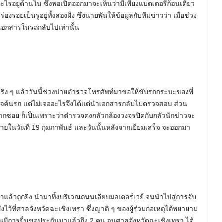
ีอะไรอยู่ด้านใน ซึ่งพอเปิดออกมาจะเห็นว่ามีเพียงแบตเตอรี่ก้อนเดียว
งรอยเป็นรูอยู่ทั้งสองฝั่ง ซึ่งนายพันให้ข้อมูลกับทีมข่าวว่า เมื่อช่วง
เอกสารในรถกลับไปเท่านั้น
า จริง ๆ แล้ววันนี้ช่วงบ่ายตำรวจโทรศัพท์มาขอให้ขับรถกระบะของพี่
จค้นรถ แต่ไม่เจออะไรจึงได้แต่นำเอกสารกลับไปตรวจสอบ ส่วน
ปากซอย ก็เป็นเพราะว่าตำรวจคงกลัวกล้องวงจรปิดกับกลัวนักข่าวจะ
่ชายในวันที่ 19 กุมภาพันธ์ และวันนั้นหลังจากเยี่ยมเสร็จ จะออกมา
แล้วถูกยิง นำมาทิ้งบริเวณถนนเลียบมอเตอร์เวย์ จนนำไปสู่การจับ
ว้ที่ศาลจังหวัดฉะเชิงเทรา ซึ่งญาติ ๆ ของผู้ร่วมก่อเหตุได้พยายาม
ดี จนมีการยื่นขอประกันมาแล้วถึง 2 คน จนศาลจังหวัดฉะเชิงเทรา ได้