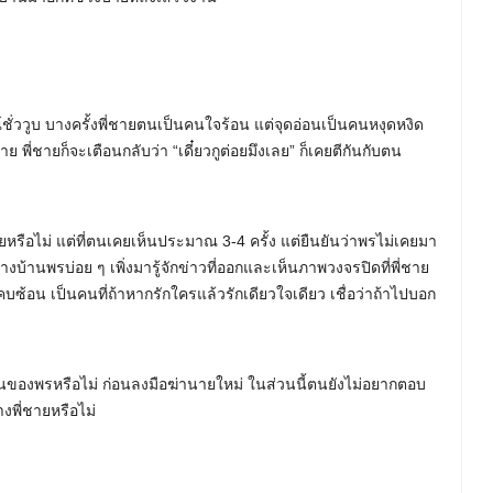
ชั่ววูบ บางครั้งพี่ชายตนเป็นคนใจร้อน แต่จุดอ่อนเป็นคนหงุดหงิด
าย พี่ชายก็จะเตือนกลับว่า “เดี๋ยวกูต่อยมึงเลย” ก็เคยตีกันกับตน
ยหรือไม่ แต่ที่ตนเคยเห็นประมาณ 3-4 ครั้ง แต่ยืนยันว่าพรไม่เคยมา
างบ้านพรบ่อย ๆ เพิ่งมารู้จักข่าวที่ออกและเห็นภาพวงจรปิดที่พี่ชาย
คบซ้อน เป็นคนที่ถ้าหากรักใครแล้วรักเดียวใจเดียว เชื่อว่าถ้าไปบอก
บ้านของพรหรือไม่ ก่อนลงมือฆ่านายใหม่ ในส่วนนี้ตนยังไม่อยากตอบ
พี่ชายหรือไม่