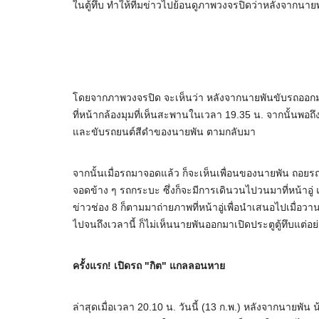
ในตู้ทึบ ทำให้ทีมข่าวไปย้อนดูภาพวงจรปิดว่าหลังจากนายพ
โดยจากภาพวงจรปิด จะเห็นว่า หลังจากนายพันขับรถออกมา
ที่หน้ากล้องมุมที่เห็นสะพานในเวลา 19.35 น. จากนั้นพอถึ
และขับรถยนต์สีดำของนายพัน ตามกลับมา
จากนั้นเมื่อรถมาจอดแล้ว ก็จะเห็นเพื่อนของนายพัน ถอย
จอดข้าง ๆ รถกระบะ ซึ่งก็จะมีการเดินวนไปวนมาที่หน้าอู่ แ
ข่าวช่อง 8 ก็ตามมาถ่ายภาพที่หน้าอู่เพื่อนำเสนอไปเมื่อวานน
ไปจนถึงเวลานี้ ก็ไม่เห็นนายพันออกมาเปิดประตูตู้ทึบแต่อย
ครั้งแรก! เปิดรถ "กิต" แกลลอนหาย
ล่าสุดเมื่อเวลา 20.10 น. วันนี้ (13 ก.พ.) หลังจากนายพัน 