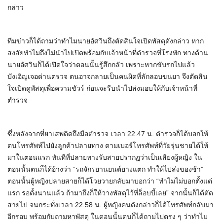
กล่าว
ทีมข่าวก็ได้ถามว่าทำไมนายอัศวินถึงตัดสินใจเปิดพัสดุดังกล่าว หาก
สงสัยทำไมถึงไม่นำไปเปิดพร้อมกับเจ้าหน้าที่ตำรวจที่โรงพัก ทางด้าน
นายอัศวินก็ได้เปิดใจว่าตอนนั้นรู้สึกกลัว เพราะหากขับรถไปแล้ว
บังเอิญเจอด่านตรวจ ตนอาจกลายเป็นคนผิดที่ลักลอบขนยา จึงตัดสิน
ใจเปิดดูพัสดุเพื่อความชัวร์ ก่อนจะรีบนำไปส่งมอบให้กับเจ้าหน้าที่
ตำรวจ
ซึ่งหลังจากที่ยาเสพติดถึงมือตำรวจ เวลา 22.47 น. ตำรวจก็ได้บอกให้
ตนโทรศัพท์ไปยังลูกค้าปลายทาง ตามเบอร์โทรศัพท์ที่วัยรุ่นชายได้ให้
มาในตอนแรก ทันทีที่ปลายทางรับสายปรากฏว่าเป็นเสียงผู้หญิง ใน
ตอนนั้นตนก็ได้อ้างว่า “รถจักรยานยนต์ยางแตก ทำให้ไปส่งของช้า”
ตอนนั้นผู้หญิงปลายสายก็ได้โวยวายกลับมาบอกว่า “ทำไมไม่บอกตั้งแต่
แรก รอตั้งนานแล้ว ถ้ามาถึงก็ให้วางพัสดุไว้ที่ล็อบบี้เลย” จากนั้นก็ได้ตัด
สายไป จนกระทั่งเวลา 22.58 น. ผู้หญิงคนดังกล่าวก็ได้โทรศัพท์กลับมา
อีกรอบ พร้อมกับถามหาพัสดุ ในตอนนั้นตนก็ได้ถามไปตรง ๆ ว่าทำไม