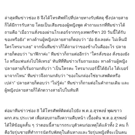
ล่าสุดทีมข่าวช่อง 8 จึงได้โทรศัพท์ไปที่ปลายทางรับพัสดุ ซึ่งปลายสาย
ก็ได้มีการรับสาย โดยเป็นเสียงของผู้หญิงพูด คำถามแรกที่ทีมข่าวได้
ถามคือ “เมื่อวานสั่งของผ่านไรเดอร์จากกรุงเทพกรีฑา 20 วันนี้ได้รับ
ของหรือยัง” ทางด้านผู้หญิงปลายสายก็ตอบว่า “อ๋อ ยังเลยค่ะ ไม่เห็นมี
ใครโทรมาเลย” จากนั้นทีมข่าวก็ได้ถามว่าของข้างในคืออะไร ปลาย
สายก็ตอบว่า “นาฬิกาค่ะ” ทีมข่าวก็ถามต่ออีกว่า “ใครสั่งของ สั่งของยัง
ไง หรือแฟนส่งไปให้เหรอ” ทันทีที่ทีมข่าวเริ่มถามเยอะ ทางด้านผู้หญิง
ปลายสายก็เริ่มถามกลับว่า “เป็นใครคะ โทรมาเบอร์นี้ได้ยังไง ได้เบอร์
มาจากไหน” ทีมข่าวจึงถามกลับว่า “ของในกล่องใช่ยาเสพติดหรือ
เปล่า” ปลายสายก็ตอบว่า “ไม่รู้ค่ะ” ทีมข่าวก็ถามต่อในคำถามเดิม และ
ผู้หญิงปลายสายก็ได้กดวางสายไปในทันที
ต่อมาทีมข่าวช่อง 8 ได้โทรศัพท์ติดต่อไปยัง พ.ต.อ.สุรพงษ์ พุฒขาว
ผกก.สน.ประเวศ เพื่อสอบถามถึงความคืบหน้า เบื้องต้น พ.ต.อ.สุรพงษ์
ได้ให้ข้อมูลสั้น ๆ ว่าตอนนี้สามารถระบุตัวคนก่อเหตุได้แล้วทั้ง 2 คน ก็
คือวัยรุ่นชายที่ทำการนัดรับพัสดุในต้นทางและวัยรุ่นหญิงที่จะเป็นคน