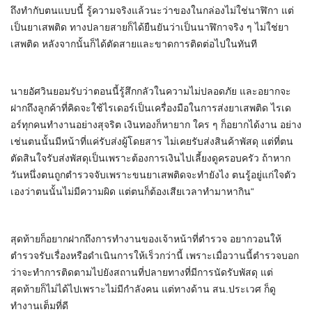
ถึงทำกับตนแบบนี้ รู้ความจริงแล้วนะว่าของในกล่องไม่ใช่นาฬิกา แต่
เป็นยาเสพติด ทางปลายสายก็ได้ยืนยันว่าเป็นนาฬิกาจริง ๆ ไม่ใช่ยา
เสพติด หลังจากนั้นก็ได้ตัดสายและขาดการติดต่อไปในทันที
นายอัศวินยอมรับว่าตอนนี้รู้สึกกลัวในความไม่ปลอดภัย และอยากจะ
ฝากถึงลูกค้าที่คิดจะใช้ไรเดอร์เป็นเครื่องมือในการส่งยาเสพติด ไรเด
อร์ทุกคนทำงานอย่างสุจริต เงินทองก็หายาก ใคร ๆ ก็อยากได้งาน อย่าง
เช่นตนนั้นมีหน้าที่แค่รับส่งผู้โดยสาร ไม่เคยรับส่งสินค้าพัสดุ แต่ที่ตน
ตัดสินใจรับส่งพัสดุเป็นเพราะต้องการเงินไปเลี้ยงดูครอบครัว ถ้าหาก
วันหนึ่งตนถูกตำรวจจับเพราะขนยาเสพติดจะทำยังไง ตนรู้อยู่แก่ใจตัว
เองว่าตนนั้นไม่มีความผิด แต่ตนก็ต้องเสียเวลาทำมาหากิน“
สุดท้ายก็อยากฝากถึงการทำงานของเจ้าหน้าที่ตำรวจ อยากวอนให้
ตำรวจรับเรื่องหรือดำเนินการให้เร็วกว่านี้ เพราะเมื่อวานนี้ตำรวจบอก
ว่าจะทำการติดตามไปยังสถานที่ปลายทางที่มีการนัดรับพัสดุ แต่
สุดท้ายก็ไม่ได้ไปเพราะไม่มีกำลังคน แต่ทางด้าน สน.ประเวศ ก็ดู
ทำงานเต็มที่ดี