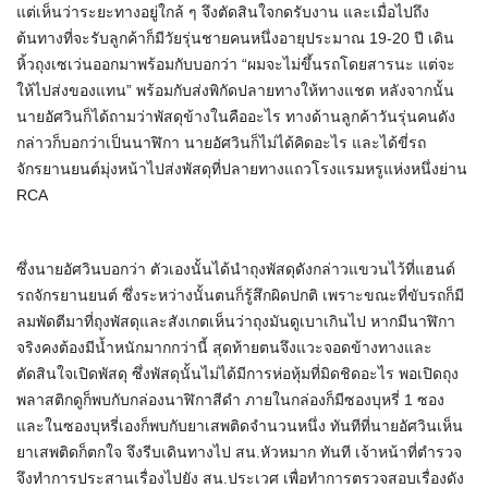
แต่เห็นว่าระยะทางอยู่ใกล้ ๆ จึงตัดสินใจกดรับงาน และเมื่อไปถึง
ต้นทางที่จะรับลูกค้าก็มีวัยรุ่นชายคนหนึ่งอายุประมาณ 19-20 ปี เดิน
หิ้วถุงเซเว่นออกมาพร้อมกับบอกว่า “ผมจะไม่ขึ้นรถโดยสารนะ แต่จะ
ให้ไปส่งของแทน” พร้อมกับส่งพิกัดปลายทางให้ทางแชต หลังจากนั้น
นายอัศวินก็ได้ถามว่าพัสดุข้างในคืออะไร ทางด้านลูกค้าวันรุ่นคนดัง
กล่าวก็บอกว่าเป็นนาฬิกา นายอัศวินก็ไม่ได้คิดอะไร และได้ขี่รถ
จักรยานยนต์มุ่งหน้าไปส่งพัสดุที่ปลายทางแถวโรงแรมหรูแห่งหนึ่งย่าน
RCA
ซึ่งนายอัศวินบอกว่า ตัวเองนั้นได้นำถุงพัสดุดังกล่าวแขวนไว้ที่แฮนด์
รถจักรยานยนต์ ซึ่งระหว่างนั้นตนก็รู้สึกผิดปกติ เพราะขณะที่ขับรถก็มี
ลมพัดตีมาที่ถุงพัสดุและสังเกตเห็นว่าถุงมันดูเบาเกินไป หากมีนาฬิกา
จริงคงต้องมีน้ำหนักมากกว่านี้ สุดท้ายตนจึงแวะจอดข้างทางและ
ตัดสินใจเปิดพัสดุ ซึ่งพัสดุนั้นไม่ได้มีการห่อหุ้มที่มิดชิดอะไร พอเปิดถุง
พลาสติกดูก็พบกับกล่องนาฬิกาสีดำ ภายในกล่องก็มีซองบุหรี่ 1 ซอง
และในซองบุหรี่เองก็พบกับยาเสพติดจำนวนหนึ่ง ทันทีที่นายอัศวินเห็น
ยาเสพติดก็ตกใจ จึงรีบเดินทางไป สน.หัวหมาก ทันที เจ้าหน้าที่ตำรวจ
จึงทำการประสานเรื่องไปยัง สน.ประเวศ เพื่อทำการตรวจสอบเรื่องดัง