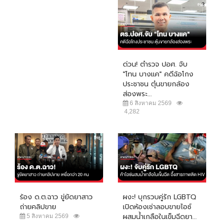
ด่วน! ตำรวจ ปอศ. จับ
"โทน บางแค" คดีฉ้อโกง
ประชาชน ตุ๋นขายกล้อง
ส่องพระ...
6 สิงหาคม 2569
4,282
ร้อง ด.ต.ฉาว ขู่ยัดยาสาว
ผงะ! บุกรวบคู่รัก LGBTQ
ถ่ายคลิปขาย
เปิดห้องเช่าลอบขายไอซ์
ผสมน้ำเกลือในเข็มฉีดยา...
5 สิงหาคม 2569