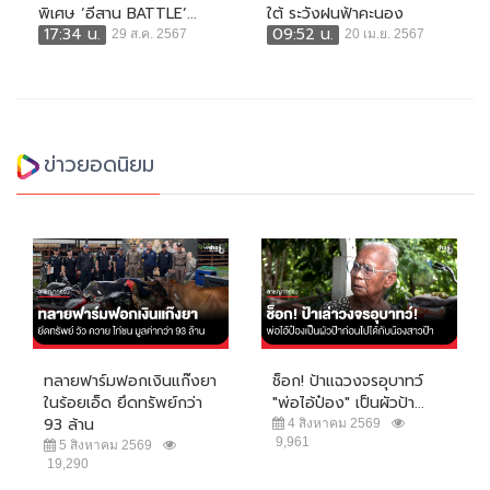
พิเศษ ‘อีสาน BATTLE’...
ใต้ ระวังฝนฟ้าคะนอง
17:34 น.
09:52 น.
29 ส.ค. 2567
20 เม.ย. 2567
ข่าวยอดนิยม
ทลายฟาร์มฟอกเงินแก๊งยา
ช็อก! ป้าแฉวงจรอุบาทว์
ในร้อยเอ็ด ยึดทรัพย์กว่า
"พ่อไอ้ป๋อง" เป็นผัวป้า...
93 ล้าน
4 สิงหาคม 2569
9,961
5 สิงหาคม 2569
19,290