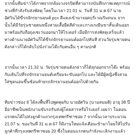
จากนั้นทีมข่าวได้ภาพจากกล้องวงจรปิดที่สามารถบันทึกภาพเหตุการณ์
ช่วงที่กำลังรับส่งพัสดุ โดยในเวลา 21.01 น. วันที่ 31 ม.ค.67 นาย
อัศวินได้ขี่รถจักรยานยนต์ pcx สีแดงเข้ามาจอดบริเวณริมถนน จาก
นั้นได้มีวัยรุ่นชายคนหนึ่งสวมเสื้อยืดสีดำและกางเกงยีนขาสั้นเดินออก
มาพร้อมกับถือถุงเซเว่นออกมาให้ไรเดอร์ เมื่อมีการส่งพัสดุเสร็จแล้ว
ทางด้านนายอัศวินก็ได้ขี่รถจักรยานยนต์ออกไปทันที ส่วนวัยรุ่นชายคน
ดังกล่าวก็ได้กลับไปนั่งร่วมโต๊ะกับคนอื่น ๆ ตามปกติ
จากนั้นเวลา 21.32 น. วัยรุ่นชายคนดังกล่าวก็ได้ลุกออกจากโต๊ะ พร้อม
กับเดินไปที่รถจักรยานยนต์เตรียมจะขับออกไป และได้มีผู้หญิงซึ่งสวม
ใส่ชุดนอนขึ้นซ้อนท้ายรถจักรยานยนต์ออกไปด้วยกัน
ทีมข่าวช่อง 8 ได้ลงพื้นที่ไปพูดคุยกับ นายอัศวิน (นามสมมติ) อายุ 38 ปี
มีอาชีพเป็นพนักงานขับรถรับส่งผู้โดยสารหรือไรเดอร์ เผยว่า ในตอน
แรกตนได้ไปส่งลูกค้าแถวกรุงเทพกรีฑาซอย 7 จากนั้นเวลาประมาณ
21.07 น. ของวันที่ 31 ม.ค.67 ก็มีงานใหม่แจ้งเตือนเข้ามาโดยให้ไปรับ
ลูกค้าที่กรุงเทพกรีฑาซอย 20 ซึ่งในตอนแรกตนกำลังจะเลิกงานแล้ว