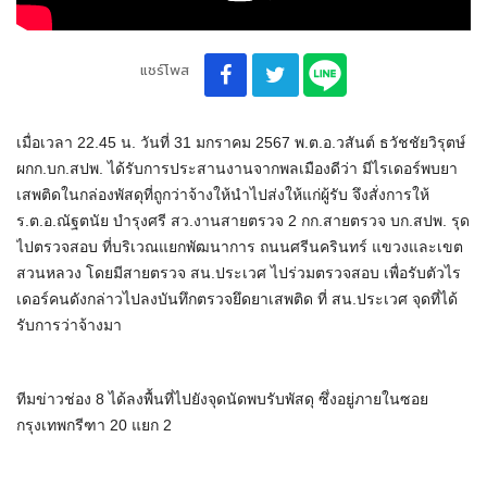
แชร์โพส
เมื่อเวลา 22.45 น. วันที่ 31 มกราคม 2567 พ.ต.อ.วสันต์ ธวัชชัยวิรุตษ์
ผกก.บก.สปพ. ได้รับการประสานงานจากพลเมืองดีว่า มีไรเดอร์พบยา
เสพติดในกล่องพัสดุที่ถูกว่าจ้างให้นำไปส่งให้แก่ผู้รับ จึงสั่งการให้
ร.ต.อ.ณัฐตนัย บำรุงศรี สว.งานสายตรวจ 2 กก.สายตรวจ บก.สปพ. รุด
ไปตรวจสอบ ที่บริเวณแยกพัฒนาการ ถนนศรีนครินทร์ แขวงและเขต
สวนหลวง โดยมีสายตรวจ สน.ประเวศ ไปร่วมตรวจสอบ เพื่อรับตัวไร
เดอร์คนดังกล่าวไปลงบันทึกตรวจยึดยาเสพติด ที่ สน.ประเวศ จุดที่ได้
รับการว่าจ้างมา
ทีมข่าวช่อง 8 ได้ลงพื้นที่ไปยังจุดนัดพบรับพัสดุ ซึ่งอยู่ภายในซอย
กรุงเทพกรีฑา 20 แยก 2