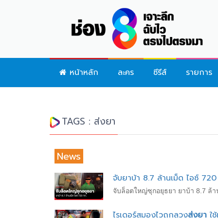
หน้าหลัก
ละคร
ซีรีส์
รายการ
TAGS : ส่งยา
News
จับยาบ้า 8.7 ล้านเม็ด ไอซ์ 72
จับล็อตใหญ่ซุกอยุธยา ยาบ้า 8.7 ล้
ไรเดอร์สมองไวถูกลวง
ส่งยา
ใช้