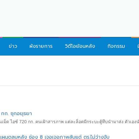
ข่าว
ผังรายการ
วิดีโอย้อนหลัง
กิจกรรม
0 กก. ซุกอยุธยา
านเม็ด ไอซ์ 720 กก. คนเฝ้าสารภาพ แต่ละล็อตมีกระบะตู้ทึบนำมาส่ง ตัวเอ
แผนตลบหลัง ช่อง 8 เจอเจอภาพลับแต่ ตร.ไม่ว่างจับ