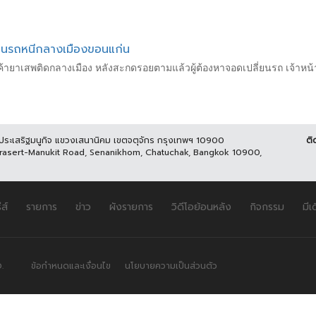
่ยนรถหนีกลางเมืองขอนแก่น
าเสพติดกลางเมือง หลังสะกดรอยตามแล้วผู้ต้องหาจอดเปลี่ยนรถ เจ้าหน้าที่
นประเสริฐมนูกิจ แขวงเสนานิคม เขตจตุจักร กรุงเทพฯ 10900
ติ
Prasert-Manukit Road, Senanikhom, Chatuchak, Bangkok 10900,
ีส์
รายการ
ข่าว
ผังรายการ
วิดีโอย้อนหลัง
กิจกรรม
มีเ
.
ข้อกำหนดและเงื่อนไข
นโยบายความเป็นส่วนตัว