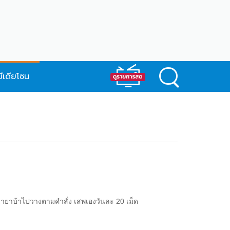
มีเดียโซน
งนำยาบ้าไปวางตามคำสั่ง เสพเองวันละ 20 เม็ด