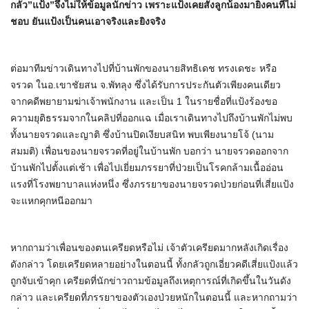
กลัว”แป้ง”จึงไม่ให้ข้อมูลนักข่าว เพราะแป้งเคยสั่งลูกน้องมายิงคนที่ไม่
ชอบ ยันแป้งเป็นคนเอาจริงและยิงจริง
ต่อมาทีมข่าวเดินทางไปที่บ้านพักของนายสิทธิเดช ทรงเดชะ หรือ
จรวด ในอ.เขาชัยสน จ.พัทลุง ซึ่งได้รับการประกันตัวเพียงคนเดียว
จากคดีพยายามฆ่าเจ้าพนักงาน และเป็น 1 ในรายชื่อที่แป้งร้องขอ
ความยุติธรรมจากในคลิปที่ออกแฉ เมื่อเราเดินทางไปถึงบ้านพักไม่พบ
ทั้งนายจรวดและญาติ ซึ่งบ้านปิดเงียบสนิท พบเพียงนายโจ้ (นาม
สมมติ) เพื่อนของนายจรวดที่อยู่ในบ้านพัก บอกว่า นายจรวดออกจาก
บ้านพักไปตั้งแต่เช้า เพื่อไปเยี่ยมภรรยาที่ป่วยเป็นโรคกล้ามเนื้ออ่อน
แรงที่โรงพยาบาลแห่งหนึ่ง ซึ่งภรรยาของนายจรวดป่วยก่อนที่เสี่ยแป้ง
จะแหกคุกหนีออกมา
หากถามว่าเพื่อนของตนเครียดหรือไม่ เจ้าตัวเครียดมากหลังเกิดเรื่อง
ดังกล่าว โดยเครียดหลายอย่างในตอนนี้ ทั้งกลัวถูกเอี่ยวคดีเสี่ยแป้งแล้ว
ถูกจับเข้าคุก เครียดที่นักข่าวถามข้อมูลถึงเหตุการณ์ที่เกิดขึ้นในวันดัง
กล่าว และเครียดที่ภรรยาของตัวเองป่วยหนักในตอนนี้ และหากถามว่า