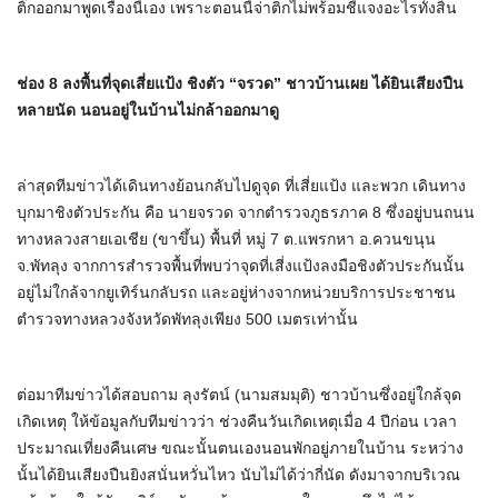
ติ๊กออกมาพูดเรื่องนี้เอง เพราะตอนนี้จ่าติกไม่พร้อมชี้แจงอะไรทั้งสิ้น
ช่อง 8 ลงพื้นที่จุดเสี่ยแป้ง ชิงตัว “จรวด” ชาวบ้านเผย ได้ยินเสียงปืน
หลายนัด นอนอยู่ในบ้านไม่กล้าออกมาดู
ล่าสุดทีมข่าวได้เดินทางย้อนกลับไปดูจุด ที่เสี่ยแป้ง และพวก เดินทาง
บุกมาชิงตัวประกัน คือ นายจรวด จากตำรวจภูธรภาค 8 ซึ่งอยู่บนถนน
ทางหลวงสายเอเชีย (ขาขึ้น) พื้นที่ หมู่ 7 ต.แพรกหา อ.ควนขนุน
จ.พัทลุง จากการสำรวจพื้นที่พบว่าจุดที่เสี่งแป้งลงมือชิงตัวประกันนั้น
อยู่ไม่ใกล้จากยูเทิร์นกลับรถ และอยู่ห่างจากหน่วยบริการประชาชน
ตำรวจทางหลวงจังหวัดพัทลุงเพียง 500 เมตรเท่านั้น
ต่อมาทีมข่าวได้สอบถาม ลุงรัตน์ (นามสมมุติ) ชาวบ้านซึ่งอยู่ใกล้จุด
เกิดเหตุ ให้ข้อมูลกับทีมข่าวว่า ช่วงคืนวันเกิดเหตุเมื่อ 4 ปีก่อน เวลา
ประมาณเที่ยงคืนเศษ ขณะนั้นตนเองนอนพักอยู่ภายในบ้าน ระหว่าง
นั้นได้ยินเสียงปืนยิงสนั่นหวั่นไหว นับไม่ได้ว่ากี่นัด ดังมาจากบริเวณ