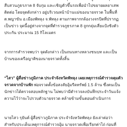
สืบสวนภูธรภาค 8 จับกุม และเชิญตัวขึ้นรถเพื่อนำไปขยายผลยาเสพ
ติดต่อ โดยจุดดังกล่าว อยู่บริเวณหน้าบ้านแม่ของนายจรวด ในพื้นที่
ต.พญาขัน อ.เมืองพัทลุง จ.พัทลุง ตามภาพจากกล้องวงจรปิดที่ปรากฏ
เป็นข่าว จุดนี้อยู่ห่างจากจุดที่ตำรวจภูธรภาค 8 ถูกกลุ่มเสี่ยแป้งชิงตัว
ประกัน ประมาณ 15 กิโลเมตร
จากการสำรวจพบว่า จุดดังกล่าว เป็นถนนทางหลวงชนบท และเป็น
บ้านของเครือญาติของนายจรวดทั้งสิ้น
“
ไสว” ผู้สื่อข่าวภูมิภาค ประจำจังหวัดพัทลุง เผยเหตุการณ์ตำรวจคุมตัว
จรวดจากบ้านพัก
พ่อจรวดตั้งข้อสงสัยอุ้มรีดทรัพย์ 1.5 ล้าน ซึ่งตนเป็น
นักข่าวได้ตรวจสอบหลักฐาน ไม่พบว่ามีตำรวจลงบันทึกประจำวันแจ้ง
ความไว้ว่าจะไปรวบตัวนายจรวด คล้ายข้ามขั้นตอนดำเนินการ
นายไสว รุยันต์ ผู้สื่อข่าวภูมิภาค ประจำจังหวัดพัทลุง ยังเล่าต่อว่า
สำหรับประเด็นเหตุการณ์ตำรวจอุ้ม นายจรวดเพื่อเรียกค่าไถ่ ก่อนที่