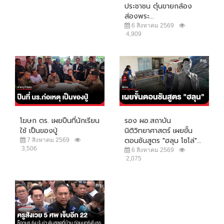
ประชาชน ตุ๋นขายกล้อง
ส่องพระ...
6 สิงหาคม 2569
4,909
โฆษก ตร. เผยปืนที่นักเรียน
รอง ผอ.สถาบัน
ใช้ เป็นของปู่
นิติวิทยาศาสตร์ เผยขั้น
ตอนชันสูตร "ฮลุน โซโล่"...
7 สิงหาคม 2569
3,506
6 สิงหาคม 2569
2,075