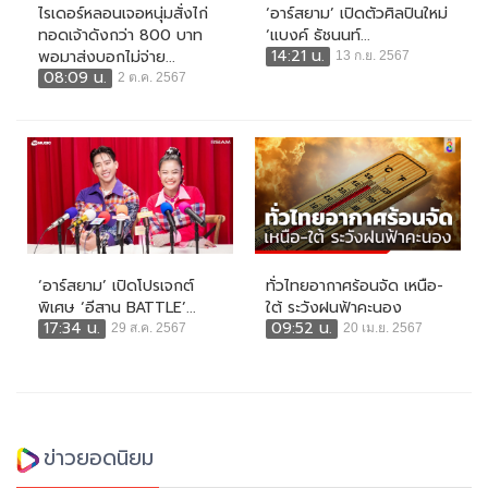
ไรเดอร์หลอนเจอหนุ่มสั่งไก่
‘อาร์สยาม’ เปิดตัวศิลปินใหม่
ทอดเจ้าดังกว่า 800 บาท
‘แบงค์ ธัชนนท์...
14:21 น.
พอมาส่งบอกไม่จ่าย...
13 ก.ย. 2567
08:09 น.
2 ต.ค. 2567
‘อาร์สยาม’ เปิดโปรเจกต์
ทั่วไทยอากาศร้อนจัด เหนือ-
พิเศษ ‘อีสาน BATTLE’...
ใต้ ระวังฝนฟ้าคะนอง
17:34 น.
09:52 น.
29 ส.ค. 2567
20 เม.ย. 2567
ข่าวยอดนิยม