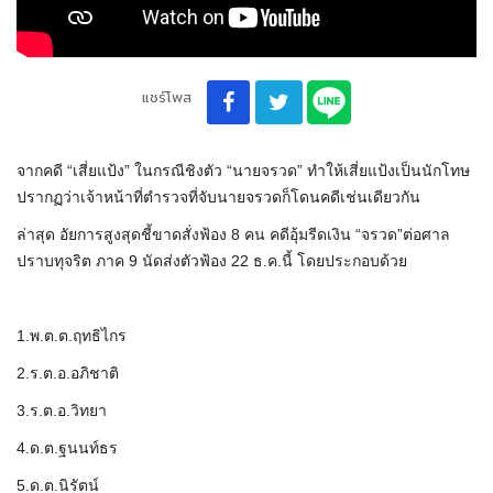
แชร์โพส
จากคดี “เสี่ยแป้ง” ในกรณีชิงตัว “นายจรวด” ทำให้เสี่ยแป้งเป็นนักโทษ
ปรากฏว่าเจ้าหน้าที่ตำรวจที่จับนายจรวดก็โดนคดีเช่นเดียวกัน
ล่าสุด อัยการสูงสุดชี้ขาดสั่งฟ้อง 8 คน คดีอุ้มรีดเงิน “จรวด”ต่อศาล
ปราบทุจริต ภาค 9 นัดส่งตัวฟ้อง 22 ธ.ค.นี้ โดยประกอบด้วย
1.พ.ต.ต.ฤทธิไกร
2.ร.ต.อ.อภิชาติ
3.ร.ต.อ.วิทยา
4.ด.ต.ฐนนท์ธร
5.ด.ต.นิรัตน์