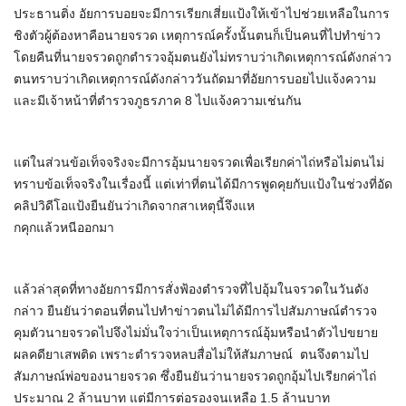
ประธานติ่ง อัยการบอยจะมีการเรียกเสี่ยแป้งให้เข้าไปช่วยเหลือในการ
ชิงตัวผู้ต้องหาคือนายจรวด เหตุการณ์ครั้งนั้นตนก็เป็นคนที่ไปทำข่าว
โดยคืนที่นายจรวดถูกตำรวจอุ้มตนยังไม่ทราบว่าเกิดเหตุการณ์ดังกล่าว
ตนทราบว่าเกิดเหตุการณ์ดังกล่าววันถัดมาที่อัยการบอยไปแจ้งความ
และมีเจ้าหน้าที่ตำรวจภูธรภาค 8 ไปแจ้งความเช่นกัน
แต่ในส่วนข้อเท็จจริงจะมีการอุ้มนายจรวดเพื่อเรียกค่าไถ่หรือไม่ตนไม่
ทราบข้อเท็จจริงในเรื่องนี้ แต่เท่าที่ตนได้มีการพูดคุยกับแป้งในช่วงที่อัด
คลิปวิดีโอแป้งยืนยันว่าเกิดจากสาเหตุนี้จึงแห
กคุกแล้วหนีออกมา
แล้วล่าสุดที่ทางอัยการมีการสั่งฟ้องตำรวจที่ไปอุ้มในจรวดในวันดัง
กล่าว ยืนยันว่าตอนที่ตนไปทำข่าวตนไม่ได้มีการไปสัมภาษณ์ตำรวจ
คุมตัวนายจรวดไปจึงไม่มั่นใจว่าเป็นเหตุการณ์อุ้มหรือนำตัวไปขยาย
ผลคดียาเสพติด เพราะตำรวจหลบสื่อไม่ให้สัมภาษณ์ ตนจึงตามไป
สัมภาษณ์พ่อของนายจรวด ซึ่งยืนยันว่านายจรวดถูกอุ้มไปเรียกค่าไถ่
ประมาณ 2 ล้านบาท แต่มีการต่อรองจนเหลือ 1.5 ล้านบาท