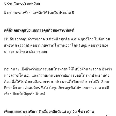
5.ร่วมกันกรรโชกทรัพย์
6.ครอบครองซึ่งยาเสพติดให้โทษในประเภท 5
คดีต้นตอเหตุแป้งแหกการคุมตัวของราชทัณฑ์
เริ่มต้นจากกลุ่มตำรวจภาค 8 หัวหน้าชุดคือ พ.ต.ต.ฤทธิไกร ไปจับนาย
สิทธิเดช (จรวด) ต่อมานายจรวดโทราพ่อว่าโดนจับกุม ต่อมาพ่อของ
นายจรวดโทรหาอัยการบอย
ต่อมานายแป้งอ้างว่าอัยการบอยโทรหาตนให้ไปชิงตัวนายจรวด อ้างว่า
นายจรวดโดนอุ้ม และมีรายงานบอกว่าอัยการบอยโทรหาประธานติ่ง
ด้วยเพื่อให้ไปช่วยเหลือนายจรวด ประธานติ่งจึงพาตำรวจไปอีก 2 คน
คือจ่าติ๊ก และจ่าสมมิตร จึงไปยังจุดเกิดเหตุเพื่อไปช่วยนายจรวด แต่มี
เพียงเสี่ยแป้งที่ถูกดำเนินคดี
เพื่อนเผยจรวดเครียดกลัวเอี่ยวคดีแป้งแล้วถูกจับ ชี้ชาวบ้าน