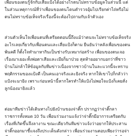
เพื่อนของตนรู้จักกับเสี่ยแป้งได้อย่างไรตนไม่ทราบข้อมูลในส่วนนี้ แต่
ในส่วนเหตุการณ์ที่ว่าเพื่อนของตนโดนตำรวจอุ้มไปเรียกค่าไถ่หรือไม่
ตนไม่ทราบข้อเท็จจริงเรื่องนี้จะต้องไปถามกับเจ้าตัวเอง
ส่วนตัวเห็นใจเพื่อนตนที่เครียดตอนนี้ถึงแม้ว่าตนจะไม่ทราบข้อเท็จจริง
อะไรเลยเกี่ยวกับเพื่อนตนและเสี่ยแป้งก็ตาม ยืนยันว่าหลังเพื่อนของตน
พ้นคดี ก็ตั้งใจทำมาหากินเป็นช่างรับเหมาก่อสร้าง เพื่อนของตนเจอ
เรื่องมาเยอะทั้งพ่อตาเสียและเมียก็มาป่วย สุดท้ายอยากบอกว่าที่ชาว
บ้านไม่กล้าให้ข้อมูลกับทีมข่าวเนื่องจากชาวบ้านในละแวกนี้จะทราบ
พฤติกรรมของแป้งดี เป็นคนเอาจริงและยิงจริง หากให้เขาไปก็กลัวว่า
แป้งจะมายิง เพราะก่อนหน้านี้หากใครทำให้แป้งไม่พอใจแป้งก็เคยสั่ง
ลูกน้องมายิงแล้ว
ต่อมาทีมข่าวได้เดินทางไปยังบ้านของจ่าติ๊ก ปรากฏว่าจ่าติ๊กลา
ราชการทั้งหมด 10 วัน เพื่อนร่วมงานแจ้งว่าจ่าติ๊กมีอาการเครียดกับ
เรื่องที่เกิดขึ้นจึงลางาน ขณะเดียวกันทีมข่าวแจ้งว่าอยากให้ประสาน
จ่าติ๊กออกมาชี้แจงถึงประเด็นดังกล่าว เพื่อนร่วมงานตอบเพียงว่ารอจ่า