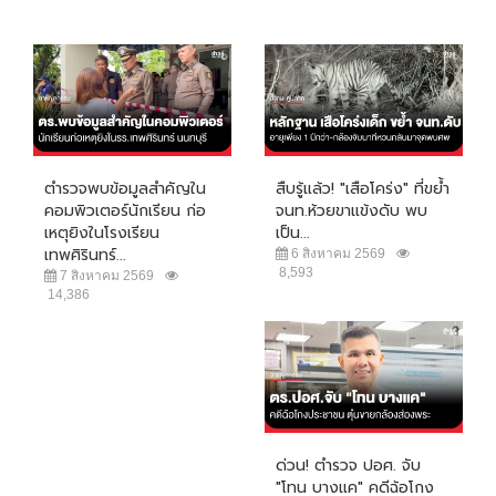
ตำรวจพบข้อมูลสำคัญใน
สืบรู้แล้ว! "เสือโคร่ง" ที่ขย้ำ
คอมพิวเตอร์นักเรียน ก่อ
จนท.ห้วยขาแข้งดับ พบ
เหตุยิงในโรงเรียน
เป็น...
เทพศิรินทร์...
6 สิงหาคม 2569
8,593
7 สิงหาคม 2569
14,386
ด่วน! ตำรวจ ปอศ. จับ
"โทน บางแค" คดีฉ้อโกง