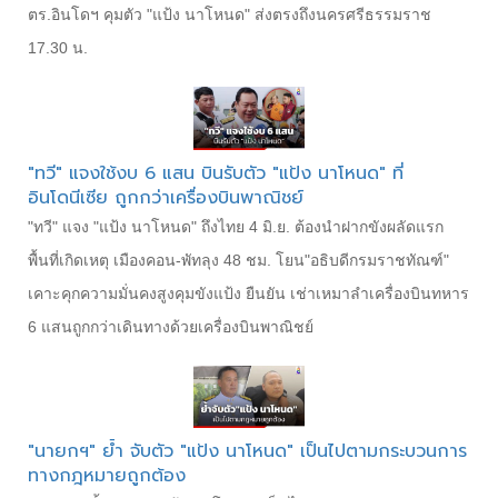
ตร.อินโดฯ คุมตัว "แป้ง นาโหนด" ส่งตรงถึงนครศรีธรรมราช
17.30 น.
"ทวี" แจงใช้งบ 6 แสน บินรับตัว "แป้ง นาโหนด" ที่
อินโดนีเซีย ถูกกว่าเครื่องบินพาณิชย์
"ทวี" แจง "แป้ง นาโหนด" ถึงไทย 4 มิ.ย. ต้องนำฝากขังผลัดแรก
พื้นที่เกิดเหตุ เมืองคอน-พัทลุง 48 ชม. โยน"อธิบดีกรมราชทัณฑ์"
เคาะคุกความมั่นคงสูงคุมขังแป้ง ยืนยัน เช่าเหมาลำเครื่องบินทหาร
6 แสนถูกกว่าเดินทางด้วยเครื่องบินพาณิชย์
"นายกฯ" ย้ำ จับตัว "แป้ง นาโหนด" เป็นไปตามกระบวนการ
ทางกฎหมายถูกต้อง