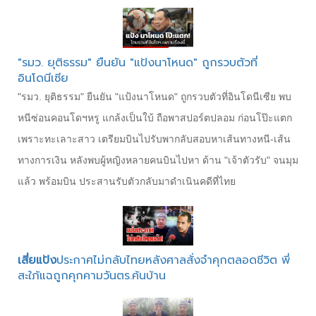
"รมว. ยุติธรรม" ยืนยัน "แป้งนาโหนด" ถูกรวบตัวที่
อินโดนีเซีย
"รมว. ยุติธรรม" ยืนยัน "แป้งนาโหนด" ถูกรวบตัวที่อินโดนีเซีย พบ
หนีซ่อนคอนโดฯหรู แกล้งเป็นใบ้ ถือพาสปอร์ตปลอม ก่อนโป๊ะแตก
เพราะทะเลาะสาว เตรียมบินไปรับพากลับสอบหาเส้นทางหนี-เส้น
ทางการเงิน หลังพบผู้หญิงหลายคนบินไปหา ด้าน "เจ้าตัวรับ" จนมุม
แล้ว พร้อมบิน ประสานรับตัวกลับมาดำเนินคดีที่ไทย
เสี่ยแป้ง
ประกาศไม่กลับไทยหลังศาลสั่งจำคุกตลอดชีวิต พี่
สะใภ้แฉถูกคุกคามวันตร.ค้นบ้าน