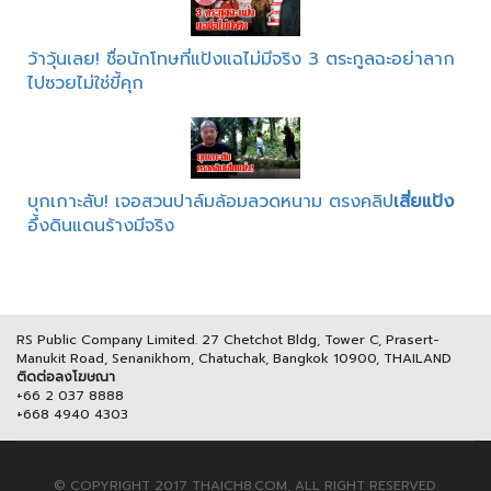
ว้าวุ้นเลย! ชื่อนักโทษที่แป้งแฉไม่มีจริง 3 ตระกูลฉะอย่าลาก
ไปซวยไม่ใช่ขี้คุก
บุกเกาะลับ! เจอสวนปาล์มล้อมลวดหนาม ตรงคลิป
เสี่ยแป้ง
อึ้งดินแดนร้างมีจริง
RS Public Company Limited. 27 Chetchot Bldg, Tower C, Prasert-
Manukit Road, Senanikhom, Chatuchak, Bangkok 10900, THAILAND
ติดต่อลงโฆษณา
+66 2 037 8888
+668 4940 4303
© COPYRIGHT 2017 THAICH8.COM, ALL RIGHT RESERVED.