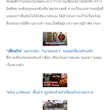
พบพฤติกรรมชอบก่อเหตุทะเลาะวิวาท จนเพื่อนนักโทษดั้งหัก สร้าง
อิทธิพล จนต้องถูกแยกขังเดี่ยวคุมประพฤติ ส่วนเรื่องเอกสารต่อสู้คดี
แหล่งข่าวยืนยันไม่ได้กลั่นแกล้งและได้ดำเนินการแก้ไขเรียบร้อย
ตั้งแต่ปลายปีที่ผ่านมาแล้ว ขณะนี้คดีอยู่ระหว่างศาลฎีกาพิจารณา
"
เสี่ยแป้ง
" อยากพบ "ทนายเดชา" ขอคุยเรื่องส่วนตัว
พี่ชายเสี่ยแป้งเผยหลังเข้าเยี่ยม เสี่ยแป้งอยากพบทนายเดชา ขอคุย
เรื่องส่วนตัว
"แป้ง นาโหนด" ยิ้มร่า! ถูกส่งตัวเข้าเรือนจำบางขวาง