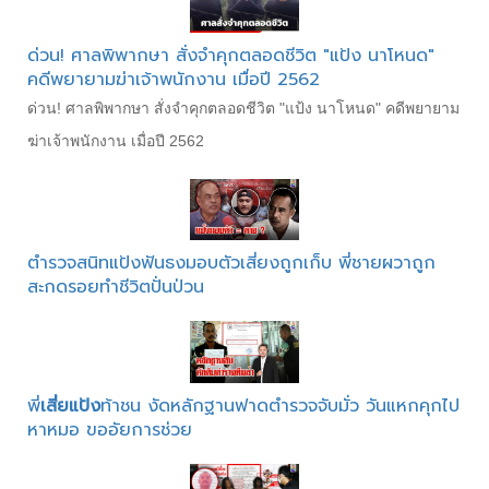
ด่วน! ศาลพิพากษา สั่งจำคุกตลอดชีวิต "แป้ง นาโหนด"
คดีพยายามฆ่าเจ้าพนักงาน เมื่อปี 2562
ด่วน! ศาลพิพากษา สั่งจำคุกตลอดชีวิต "แป้ง นาโหนด" คดีพยายาม
ฆ่าเจ้าพนักงาน เมื่อปี 2562
ตำรวจสนิทแป้งฟันธงมอบตัวเสี่ยงถูกเก็บ พี่ชายผวาถูก
สะกดรอยทำชีวิตปั่นป่วน
พี่
เสี่ยแป้ง
ท้าชน งัดหลักฐานฟาดตำรวจจับมั่ว วันแหกคุกไป
หาหมอ ขออัยการช่วย