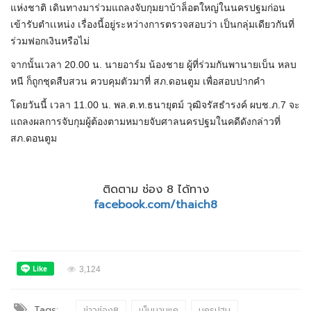
แห่งชาติ เดินทางมาร่วมแถลงจับกุมยาบ้าล็อตใหญ่ในนครปฐมก่อน
เข้ารับตำเเหน่ง เรื่องนี้อยู่ระหว่างการตรวจสอบว่า เป็นกลุ่มเดียวกันที่
ร่วมฟอกเงินหรือไม่
จากนั้นเวลา 20.00 น. นายอาร์ม น้องชาย ผู้ที่ร่วมกันพานายเบ็น หลบ
หนี ก็ถูกชุดสืบสวน ควบคุมตัวมาที่ สภ.ดอนตูม เพื่อสอบปากคำ
โดยวันนี้ เวลา 11.00 น. พล.ต.ท.ธนายุตม์ วุฒิจรัสธำรงค์ ผบช.ภ.7 จะ
แถลงผลการจับกุมผู้ต้องตามหมายจับศาลนครปฐมในคดีดังกล่าวที่
สภ.ดอนตูม
ติดตาม ช่อง 8 ได้ทาง
facebook.com/thaich8
3,124
Tags:
ข่าวช่อง8
เบ็นมาบแค
นครปฐม