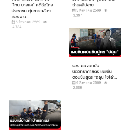
"โทน บางแค" คดีฉ้อโกง
ถ่ายคลิปขาย
ประชาชน ตุ๋นขายกล้อง
5 สิงหาคม 2569
3,397
ส่องพระ...
6 สิงหาคม 2569
4,784
รอง ผอ.สถาบัน
นิติวิทยาศาสตร์ เผยขั้น
ตอนชันสูตร "ฮลุน โซโล่"...
6 สิงหาคม 2569
2,009