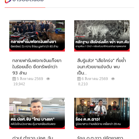
ทลายฟาร์มฟอกเงินแก๊งยา
สืบรู้แล้ว! "เสือโคร่ง" ที่ขย้ำ
ในร้อยเอ็ด ยึดทรัพย์กว่า
จนท.ห้วยขาแข้งดับ พบ
93 ล้าน
เป็น...
5 สิงหาคม 2569
6 สิงหาคม 2569
19,942
8,210
ด่วน! ตำรวจ ปอศ. จับ
ร้อง ด.ต.ฉาว ขู่ยัดยาสาว