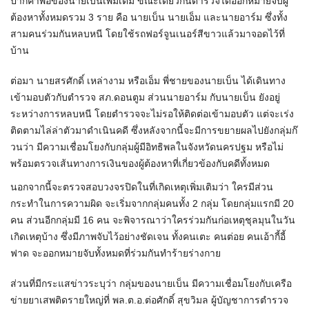
ปากคำพ่อของนายเบ็นเพิ่มเติม ขณะเดียวกันตำรวจได้ออกหมายจับผู้
ต้องหาทั้งหมดรวม 3 ราย คือ นายเบ็น นายเอ็ม และนายอาร์ม ซึ่งทั้ง
สามคนร่วมกันหลบหนี โดยใช้รถฟอร์จูนเนอร์สีขาวแล้วมาจอดไว้ที่
บ้าน
ต่อมา นายสรศักดิ์ เหล่างาม หรือเอ็ม พี่ชายของนายเบ็น ได้เดินทาง
เข้ามอบตัวกับตำรวจ สภ.ดอนตูม ส่วนนายอาร์ม กับนายเบ็น ยังอยู่
ระหว่างการหลบหนี โดยตำรวจจะไม่รอให้ติดต่อเข้ามอบตัว แต่จะเร่ง
ติดตามไล่ล่าตัวมาดำเนินคดี ซึ่งหลังจากนี้จะมีการขยายผลไปยังกลุ่มก๊
วนว่า มีความเชื่อมโยงกับกลุ่มผู้มีอิทธิพลในจังหวัดนครปฐม หรือไม่
พร้อมตรวจเส้นทางการเงินของผู้ต้องหาที่เกี่ยวข้องกับคดีทั้งหมด
นอกจากนี้จะตรวจสอบวงจรปิดในที่เกิดเหตุเพิ่มเติมว่า ใครมีส่วน
กระทำในการความผิด จะเริ่มจากกลุ่มคนทั้ง 2 กลุ่ม โดยกลุ่มแรกมี 20
คน ส่วนอีกกลุ่มมี 16 คน จะพิจารณาว่าใครร่วมกันก่อเหตุชุลมุนในวัน
เกิดเหตุบ้าง ซึ่งมีภาพจับไว้อย่างชัดเจน ทั้งคนเตะ คนต่อย คนเอ้ากี้อี้
ฟาด จะออกหมายจับทั้งหมดที่ร่วมกันทำร้ายร่างกาย
ส่วนที่มีกระแสข่าวระบุว่า กลุ่มของนายเบ็น มีความเชื่อมโยงกับเครือ
ข่ายยาเสพติดรายใหญ่ที่ พล.ต.อ.ต่อศักดิ์ สุขวิมล ผู้บัญชาการตำรวจ