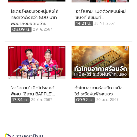
ไรเดอร์หลอนเจอหนุ่มสั่งไก่
‘อาร์สยาม’ เปิดตัวศิลปินใหม่
ทอดเจ้าดังกว่า 800 บาท
‘แบงค์ ธัชนนท์...
14:21 น.
พอมาส่งบอกไม่จ่าย...
13 ก.ย. 2567
08:09 น.
2 ต.ค. 2567
‘อาร์สยาม’ เปิดโปรเจกต์
ทั่วไทยอากาศร้อนจัด เหนือ-
พิเศษ ‘อีสาน BATTLE’...
ใต้ ระวังฝนฟ้าคะนอง
17:34 น.
09:52 น.
29 ส.ค. 2567
20 เม.ย. 2567
ข่าวยอดนิยม