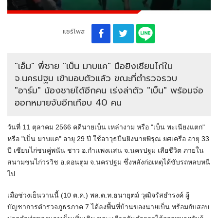
แชร์โพส
"เอ็ม" พี่ชาย "เบ็น มาบเเค" มือยิงเซียนไก่ใน
จ.นครปฐม เข้ามอบตัวแล้ว ขณะที่ตำรวจรวบ
"อาร์ม" น้องชายได้อีกคน เร่งล่าตัว "เบ็น" พร้อมจ่อ
ออกหมายจับอีกเกือบ 40 คน
วันที่ 11 ตุลาคม 2566 คดีนายเบ็น เหล่างาม หรือ "เบ็น พะเนียงแตก"
หรือ "เบ็น มาบแค" อายุ 29 ปี ใช้อาวุธปืนยิงนายพิรุณ ยศเครือ อายุ 33
ปี เซียนไก่ชนคู่พนัน ชาว อ.กำเเพงเเสน จ.นครปฐม เสียชีวิต ภายใน
สนามชนไก่วรวิช อ.ดอนตูม จ.นครปฐม ซึ่งหลังก่อเหตุได้ขับรถหลบหนี
ไป
เมื่อช่วงเย็นวานนี้ (10 ต.ค.) พล.ต.ท.ธนายุตม์ วุฒิจรัสธำรงค์ ผู้
บัญชาการตำรวจภูธรภาค 7 ได้ลงพื้นที่บ้านของนายเบ็น พร้อมกับสอบ