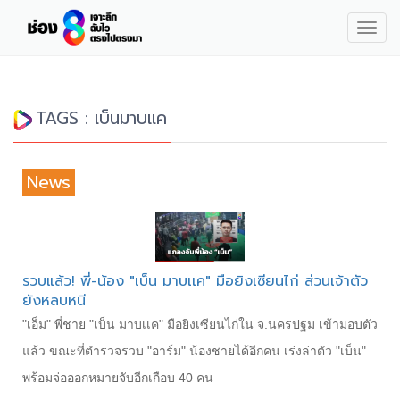
Togg
navig
TAGS : เบ็นมาบแค
News
รวบแล้ว! พี่-น้อง "เบ็น มาบเเค" มือยิงเซียนไก่ ส่วนเจ้าตัว
ยังหลบหนี
"เอ็ม" พี่ชาย "เบ็น มาบเเค" มือยิงเซียนไก่ใน จ.นครปฐม เข้ามอบตัว
แล้ว ขณะที่ตำรวจรวบ "อาร์ม" น้องชายได้อีกคน เร่งล่าตัว "เบ็น"
พร้อมจ่อออกหมายจับอีกเกือบ 40 คน