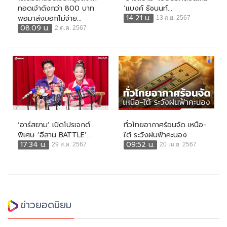
ทอดเจ้าดังกว่า 800 บาท
‘แบงค์ ธัชนนท์...
14:21 น.
พอมาส่งบอกไม่จ่าย...
13 ก.ย. 2567
08:09 น.
2 ต.ค. 2567
‘อาร์สยาม’ เปิดโปรเจกต์
ทั่วไทยอากาศร้อนจัด เหนือ-
พิเศษ ‘อีสาน BATTLE’...
ใต้ ระวังฝนฟ้าคะนอง
17:34 น.
09:52 น.
29 ส.ค. 2567
20 เม.ย. 2567
ข่าวยอดนิยม