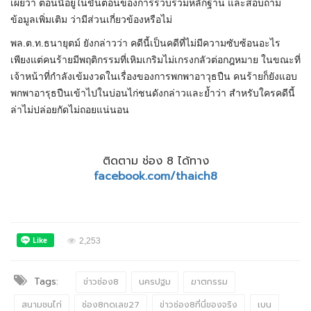
เผยว่า ตอนนี้อยู่ในขั้นตอนของการรวบรวมหลักฐาน และสอบถาม
ข้อมูลเพิ่มเติม ว่ามีส่วนเกี่ยวข้องหรือไม่
พล.ต.ท.ธนายุตม์ ยังกล่าวว่า คดีนี้เป็นคดีที่ไม่มีความซับซ้อนอะไร
เพียงแต่คนร้ายมีพฤติกรรมที่เหิมเกริมไม่เกรงกลัวต่อกฎหมาย ในขณะที่
เจ้าหน้าที่กำลังเข้มงวดในเรื่องของการพกพาอาวุธปืน คนร้ายก็ยังแอบ
พกพาอารุธปืนเข้าไปในบ่อนไก่ชนดังกล่าวและย้ำว่า สำหรับใครคดีนี้
ล่าไม่ปล่อยกัดไม่ถอยแน่นอน
ติดตาม ช่อง 8 ได้ทาง
facebook.com/thaich8
2,253
Tags:
ข่าวช่อง8
นครปฐม
ฆาตกรรม
สนามชนไก่
ช่อง8กดเลข27
ข่าวช่อง8ที่นี่ของจริง
เบน