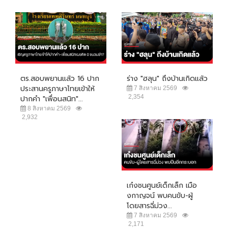
ตร.สอบพยานแล้ว 16 ปาก
ร่าง "ฮลุน" ถึงบ้านเกิดแล้ว
ประสานครูภาษาไทยเข้าให้
7 สิงหาคม 2569
2,354
ปากคำ "เพื่อนสนิท"...
8 สิงหาคม 2569
2,932
เก๋งชนศูนย์เด็กเล็ก เมือ
งกาญจน์ พบคนขับ-ผู้
โดยสารฉี่ม่วง...
7 สิงหาคม 2569
2,171