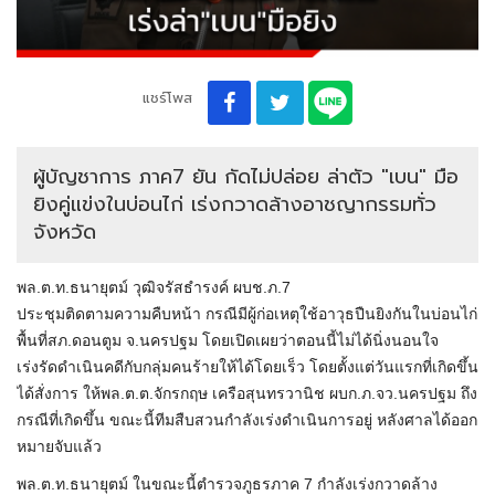
แชร์โพส
ผู้บัญชาการ ภาค7 ยัน กัดไม่ปล่อย ล่าตัว "เบน" มือ
ยิงคู่แข่งในบ่อนไก่ เร่งกวาดล้างอาชญากรรมทั่ว
จังหวัด
พล.ต.ท.ธนายุตม์ วุฒิจรัสธำรงค์ ผบช.ภ.7
ประชุมติดตามความคืบหน้า กรณีมีผู้ก่อเหตุใช้อาวุธปืนยิงกันในบ่อนไก่
พื้นที่สภ.ดอนตูม จ.นครปฐม โดยเปิดเผยว่าตอนนี้ไม่ได้นิ่งนอนใจ
เร่งรัดดำเนินคดีกับกลุ่มคนร้ายให้ได้โดยเร็ว โดยตั้งแต่วันแรกที่เกิดขึ้น
ได้สั่งการ ให้พล.ต.ต.จักรกฤษ เครือสุนทรวานิช ผบก.ภ.จว.นครปฐม ถึง
กรณีที่เกิดขึ้น ขณะนี้ทีมสืบสวนกำลังเร่งดำเนินการอยู่ หลังศาลได้ออก
หมายจับแล้ว
พล.ต.ท.ธนายุตม์ ในขณะนี้ตำรวจภูธรภาค 7 กำลังเร่งกวาดล้าง