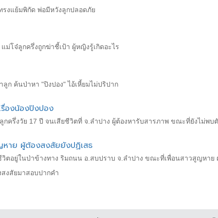
งทรงแย้มพิกัด พ่อมีหวังลูกปลอดภัย
่โจ๋ลูกครึ่งถูกฆ่าชี้เป้า ผู้หญิงรู้เกิดอะไร
ูก ค้นป่าหา "ปิงปอง" ไอ้เหี้ยมไม่ปริปาก
กเรื่องน้องปิงปอง
กครึ่งวัย 17 ปี จนเสียชีวิตที่ จ.ลำปาง ผู้ต้องหารับสารภาพ ขณะที่ยังไม่พบ
ูญหาย ผู้ต้องสงสัยยังปฏิเสธ
ียชีวิตอยู่ในป่าข้างทาง ริมถนน อ.สบปราบ จ.ลำปาง ขณะที่เพื่อนสาวสูญหา
้องสงสัยมาสอบปากคำ