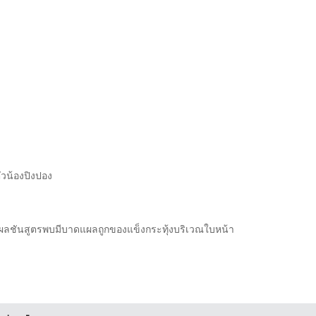
ตัวน้องปิงปอง
ย ผลชันสูตรพบมีบาดแผลถูกของแข็งกระทุ้งบริเวณใบหน้า