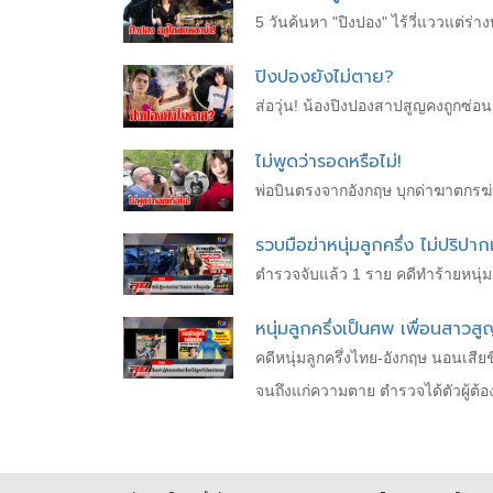
5 วันค้นหา "ปิงปอง" ไร้วี่แววแต่ร่า
ปิงปองยังไม่ตาย?
ส่อวุ่น! น้องปิงปองสาปสูญคงถูกซ่อน แม
ไม่พูดว่ารอดหรือไม่!
พ่อบินตรงจากอังกฤษ บุกด่าฆาตกรฆ่าล
รวบมือฆ่าหนุ่มลูกครึ่ง ไม่ปริปา
ตำรวจจับแล้ว 1 ราย คดีทำร้ายหนุ่มลู
หนุ่มลูกครึ่งเป็นศพ เพื่อนสาวส
คดีหนุ่มลูกครึ่งไทย-อังกฤษ นอนเส
จนถึงแก่ความตาย ตำรวจได้ตัวผู้ต