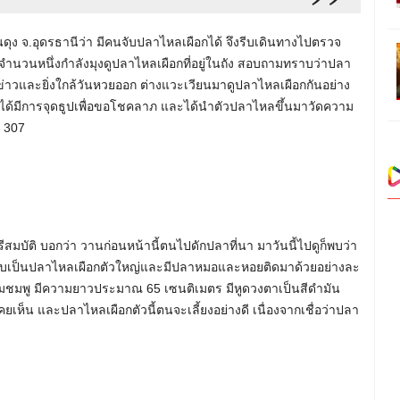
บ้านดุง จ.อุดรธานีว่า มีคนจับปลาไหลเผือกได้ จึงรีบเดินทางไปตรวจ
้านจำนวนหนึ่งกำลังมุงดูปลาไหลเผือกที่อยู่ในถัง สอบถามทราบว่าปลา
ข่าวและยิ่งใกล้วันหวยออก ต่างแวะเวียนมาดูปลาไหลเผือกกันอย่าง
ยได้มีการจุดธูปเพื่อขอโชคลาภ และได้นำตัวปลาไหลขึ้นมาวัดความ
ข 307
ีสมบัติ บอกว่า วานก่อนหน้านี้ตนไปดักปลาที่นา มาวันนี้ไปดูก็พบว่า
ๆ กับเป็นปลาไหลเผือกตัวใหญ่และมีปลาหมอและหอยติดมาด้วยอย่างละ
วอมชมพู มีความยาวประมาณ 65 เซนติเมตร มีหูดวงตาเป็นสีดำมัน
คยเห็น และปลาไหลเผือกตัวนี้ตนจะเลี้ยงอย่างดี เนื่องจากเชื่อว่าปลา