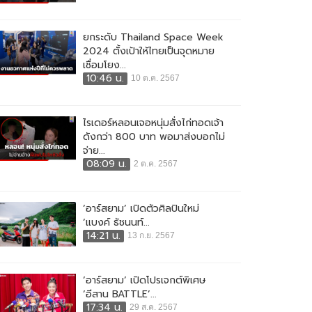
ยกระดับ Thailand Space Week
2024 ตั้งเป้าให้ไทยเป็นจุดหมาย
เชื่อมโยง...
10:46 น.
10 ต.ค. 2567
ไรเดอร์หลอนเจอหนุ่มสั่งไก่ทอดเจ้า
ดังกว่า 800 บาท พอมาส่งบอกไม่
จ่าย...
08:09 น.
2 ต.ค. 2567
‘อาร์สยาม’ เปิดตัวศิลปินใหม่
‘แบงค์ ธัชนนท์...
14:21 น.
13 ก.ย. 2567
‘อาร์สยาม’ เปิดโปรเจกต์พิเศษ
‘อีสาน BATTLE’...
17:34 น.
29 ส.ค. 2567