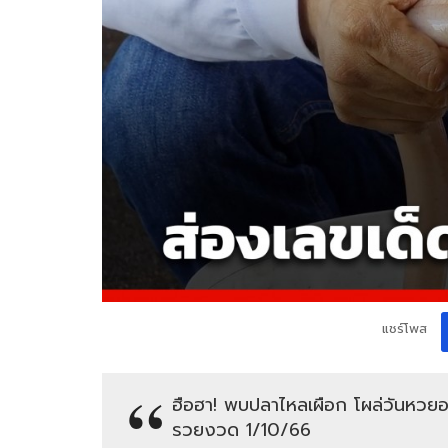
แชร์โพส
ฮือฮา! พบปลาไหลเผือก โผล่วันหวยออก
รวยงวด 1/10/66