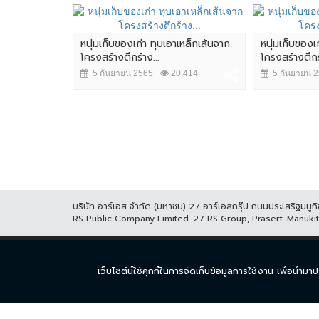
หนุ่มเก็บของเก่า ทุบเอาเหล็กเส้นจาก
หนุ่มเก็บของเ
โครงสร้างตึกร้าง...
โครงสร้างตึกร้
5 กันยายน 2565
20,414
5 กันยายน 
ตถังน้ำไฟ
13,730
บริษัท อาร์เอส จำกัด (มหาชน) 27 อาร์เอสกรุ๊ป ถนนประเสริฐมน
RS Public Company Limited. 27 RS Group, Prasert-Manuk
หน้าแรก
ละคร
ซีร
เว็บไซต์นี้ใช้คุกกี้ในการจัดเก็บข้อมูลการใช้งาน เพื่อ
© COPYRIGHT 2017 THAICH8.COM, ALL RIGHT RESERVED