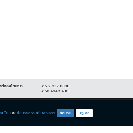
พลเผยไม่กังวลอัศวินขี่ม้าขาวโดด
สยอง! คาดหนุ่มใหญ่ถูกโบกปูนฝังใน
ยแม่น้องชมพู่
บ้าน หลังหายตัวร่วมเดือน
มิถุนายน 2564
20,723
7 มิถุนายน 2564
22,595
ดต่อลงโฆษณา
+66 2 037 8888
+668 4940 4303
ดียโซน
ชมรายการสด
่อนไข
และ
นโยบายความเป็นส่วนตัว
ยอมรับ
ปฏิเสธ