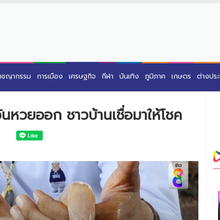
าชญากรรม
การเมือง
เศรษฐกิจ
กีฬา
บันเทิง
ภูมิภาค
เกษตร
ต่างปร
ันหวยออก ชาวบ้านเชื่อมาให้โชค