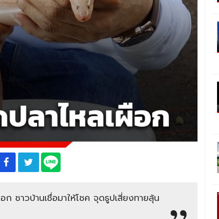
 ชาวบ้านเชื่อมาให้โชค จุดธูปเสี่ยงทายลุ้น