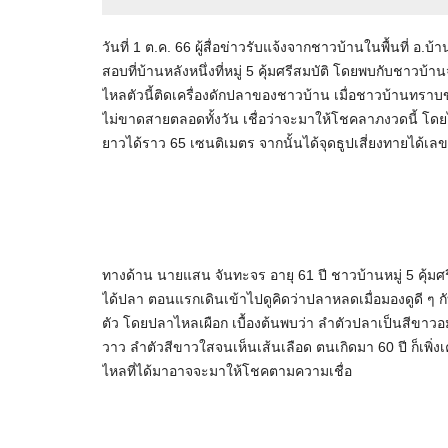
วันที่ 1 ต.ค. 66 ผู้สื่อข่าวรับแจ้งจากชาวบ้านในพื้นที่ อ.
สอบที่บ้านหลังหนึ่งที่หมู่ 5 คุ้มศรีสมบัติ โดยพบกับชาวบ
ไหลตัวนี้ติดเครื่องดักปลาของชาวบ้าน เมื่อชาวบ้านทราบ
ไม่ขาดสายตลอดทั้งวัน เชื่อว่าจะมาให้โชคลาภงวดนี้ โด
ยาวได้ราว 65 เซนติเมตร จากนั้นได้จุดธูปเสี่ยงทายได้เล
ทางด้าน นายแสน จันทะจร อายุ 61 ปี ชาวบ้านหมู่ 5 คุ้มศร
ได้ปลา ตอนแรกเดินเข้าไปดูคิดว่าปลาหลดเมื่อมองดูดี 
ตัว โดยปลาไหลเผือก เบื้องต้นพบว่า ลำตัวปลาเป็นสีขา
วาว ลำตัวสีขาวใสจนเห็นเส้นเลือด ตนเกิดมา 60 ปี ก็เพิ่งเ
ไหลที่ได้มาอาจจะมาให้โชคตามความเชื่อ