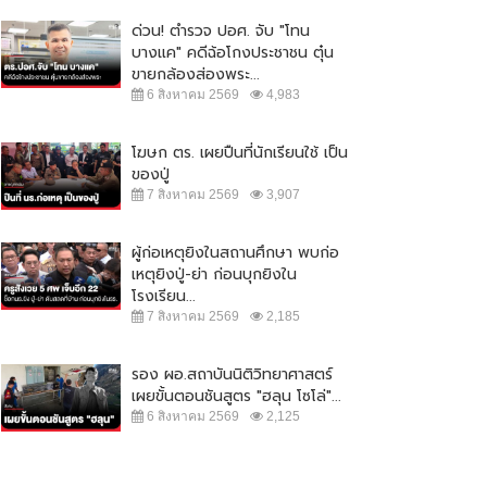
ด่วน! ตำรวจ ปอศ. จับ "โทน
บางแค" คดีฉ้อโกงประชาชน ตุ๋น
ขายกล้องส่องพระ...
6 สิงหาคม 2569
4,983
โฆษก ตร. เผยปืนที่นักเรียนใช้ เป็น
ของปู่
7 สิงหาคม 2569
3,907
ผู้ก่อเหตุยิงในสถานศึกษา พบก่อ
เหตุยิงปู่-ย่า ก่อนบุกยิงใน
โรงเรียน...
7 สิงหาคม 2569
2,185
รอง ผอ.สถาบันนิติวิทยาศาสตร์
เผยขั้นตอนชันสูตร "ฮลุน โซโล่"...
6 สิงหาคม 2569
2,125