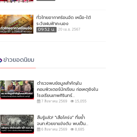
ทั่วไทยอากาศร้อนจัด เหนือ-ใต้
ระวังฝนฟ้าคะนอง
09:52 น.
20 เม.ย. 2567
ข่าวยอดนิยม
ตำรวจพบข้อมูลสำคัญใน
คอมพิวเตอร์นักเรียน ก่อเหตุยิงใน
โรงเรียนเทพศิรินทร์...
7 สิงหาคม 2569
15,055
สืบรู้แล้ว! "เสือโคร่ง" ที่ขย้ำ
จนท.ห้วยขาแข้งดับ พบเป็น...
6 สิงหาคม 2569
8,685