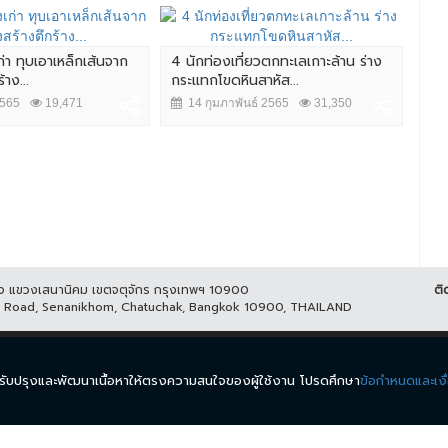
ก่า ทุบเอาเหล็กเส้นจาก
4 นักท่องเที่ยวตกทะเลเกาะล้าน ร่าง
ลุง
าง...
กระแทกโขดหินสาหัส...
ช่ว
2565
19,471
14 กุมภาพันธ์ 2565
31,350
7 
ูกิจ แขวงเสนานิคม เขตจตุจักร กรุงเทพฯ 10900
ติ
it Road, Senanikhom, Chatuchak, Bangkok 10900, THAILAND
ีส์
รายการ
ข่าว
ผังรายการ
วิดีโอย้อนหลัง
กิจกรรม
มีเ
นำมาปรับปรุงและพัฒนาเนื้อหาให้ตรงความสนใจของผู้ใช้งาน โปรดศึกษา
ข้อกำหนดและเงื
.
ข้อกำหนดและเงื่อนไข
นโยบายความเป็นส่วนตัว