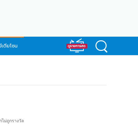
มีเดียโซน
กไม่ถูกรางวัล