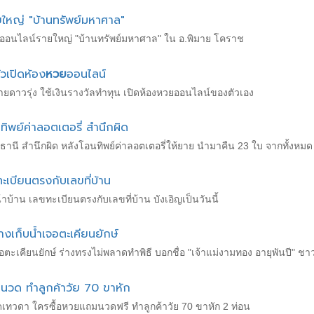
ยใหญ่ "บ้านทรัพย์มหาศาล"
นออนไลน์รายใหญ่ "บ้านทรัพย์มหาศาล" ใน อ.พิมาย โคราช
วเปิดห้อง
หวย
ออนไลน์
ยดาวรุ่ง ใช้เงินรางวัลทำทุน เปิดห้องหวยออนไลน์ของตัวเอง
ิพย์ค่าลอตเตอรี่ สำนึกผิด
านี สำนึกผิด หลังโอนทิพย์ค่าลอตเตอรี่ให้ยาย นำมาคืน 23 ใบ จากทั้งหมด 5
ะเบียนตรงกับเลขที่บ้าน
บ้าน เลขทะเบียนตรงกับเลขที่บ้าน บังเอิญเป็นวันนี้
างเก็บน้ำเจอตะเคียนยักษ์
อตะเคียนยักษ์ ร่างทรงไม่พลาดทำพิธี บอกชื่อ "เจ้าแม่งามทอง อายุพันปี"
นวด ทำลูกค้าวัย 70 ขาหัก
ดเทวดา ใครซื้อหวยแถมนวดฟรี ทำลูกค้าวัย 70 ขาหัก 2 ท่อน