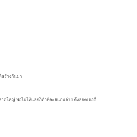
ี่สร้างกันมา
ดใหญ่ พอไม่ให้แลกก็ทำทีจะสแกนจ่าย ดึงลอตเตอรี่