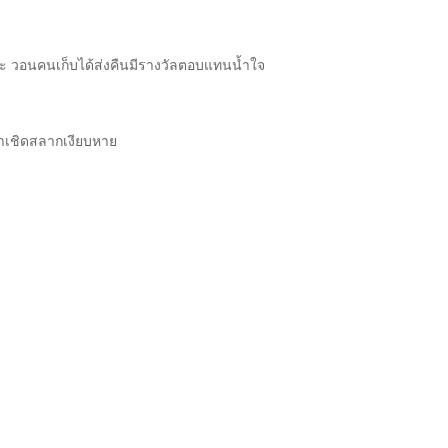
บะ วอนคนเก็บได้ส่งคืนมีรางวัลตอบแทนน้ำใจ
ค้าเชิดสลากเงียบหาย