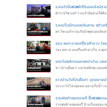
รวบเจ้ามือ
หวย
ใต้ดินออนไลน์รา
ตำรวจไซเบอร์ รวบเจ้ามือหวยใต้ดิ
รวบแก๊งนักบอลเดินสาย สร้างตั
ตร.ไซเบอร์รวบแก๊งนักฟุตบอลเดินสา
รอง ผจก.ขายเครื่องสำอาง โอนท
รอง ผจก.ขายเครื่องสำอางใน จ.อุดรธ
รถเก๋งพลิกตะแคงหน้าบ้าน เลขท
ชาวบ้านฮือฮา! รถเก๋งพลิกตะแคงหน้า
ชาวบ้านวังโป่งฮือฮา ขุดขยายอ่
ประปาวังโป่งขุดขยายอ่างเก็บน้ำ เจ
รวบพ่อค้าลอตเตอรี่ ซื้อ
หวย
แถม
รวบพ่อค้าลอตเตอรี่ อ้างเป็นหมอนว