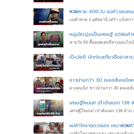
หวย
หาย 400 ใบ แม่ค้าวอนคนเก
แม่ค้าหวย จ.อุทัยธานี เศร้า แจ้ง
หนุ่มใหญ่จะเป็นเศรษฐี แต่พ่อค้า
ชายวัย 50 ซื้อลอตเตอรี่ทางออนไลน์ก
เป๊ะเว่อร์! นักท่องเที่ยวฮือฮาส
ชาวบ้านกว่า 30 คนเฮลั่นขอโช
ดวงคนปัง! ชาวบ้านกว่า 30 คนเฮล
เศรษฐีใหม่เฮ! เป๋าตังแตก 138 
เศรษฐีใหม่เฮ! เป๋าตังแตก 138 ล้าน
แม่ค้าโคราชดวงเฮง เหมา
หวย
ค้
แม่ค้าโคราชดวงเฮง เหมาหวยค้างแผง