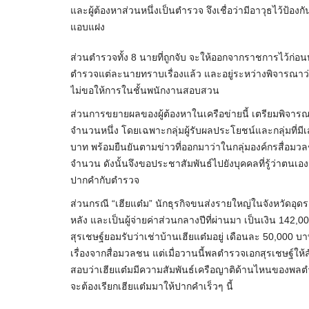
และผู้ต้องหาส่วนหนึ่งเป็นตำรวจ จึงเชื่อว่ามีอาวุธไว้ป้องกั
แอบแฝง
ส่วนตำรวจทั้ง 8 นายที่ถูกจับ จะให้ออกจากราชการไว้ก่อนห
ตำรวจแต่ละนายทราบเรื่องแล้ว และอยู่ระหว่างพิจารณาว่
ไม่ขอให้การในชั้นพนักงานสอบสวน
ส่วนการขยายผลของผู้ต้องหาในเครือข่ายนี้ เตรียมพิจารณ
จำนวนหนึ่ง โดยเฉพาะกลุ่มผู้รับผลประโยชน์และกลุ่มที่มีเ
บาท พร้อมยืนยันตามข่าวที่ออกมาว่าในกลุ่มองค์กรสื่อมว
จำนวน ดังนั้นจึงขอประชาสัมพันธ์ไปยังบุคคลที่รู้ว่าตนเองม
ปากคำกับตำรวจ
ส่วนกรณี “เฮียแต๋ม” นักธุรกิจขนส่งรายใหญ่ในจังหวัดอุดรธ
หลัง และเป็นผู้จ่ายค่าส่วนกลางปีที่ผ่านมา เป็นเงิน 142,
สุรเชษฐ์ยอมรับว่าเช่าบ้านเฮียแต๋มอยู่ เดือนละ 50,000 
เรื่องจากสื่อมวลชน แต่เมื่อวานนี้พลตำรวจเอกสุรเชษฐ์ให้ส
สอบว่าเฮียแต๋มมีความสัมพันธ์เครือญาติด้านไหนของพลต
จะต้องเรียกเฮียแต๋มมาให้ปากคำเร็วๆ นี้