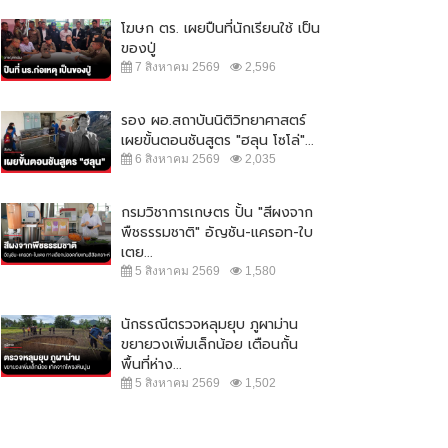
โฆษก ตร. เผยปืนที่นักเรียนใช้ เป็น
ของปู่
7 สิงหาคม 2569
2,596
รอง ผอ.สถาบันนิติวิทยาศาสตร์
เผยขั้นตอนชันสูตร "ฮลุน โซโล่"...
6 สิงหาคม 2569
2,035
กรมวิชาการเกษตร ปั้น "สีผงจาก
พืชธรรมชาติ" อัญชัน-แครอท-ใบ
เตย...
5 สิงหาคม 2569
1,580
นักธรณีตรวจหลุมยุบ ภูผาม่าน
ขยายวงเพิ่มเล็กน้อย เตือนกั้น
พื้นที่ห่าง...
5 สิงหาคม 2569
1,502