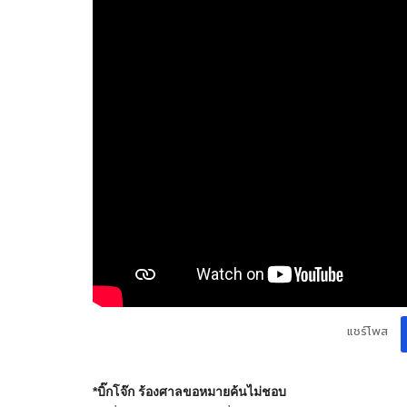
แชร์โพส
*บิ๊กโจ๊ก ร้องศาลขอหมายค้นไม่ชอบ