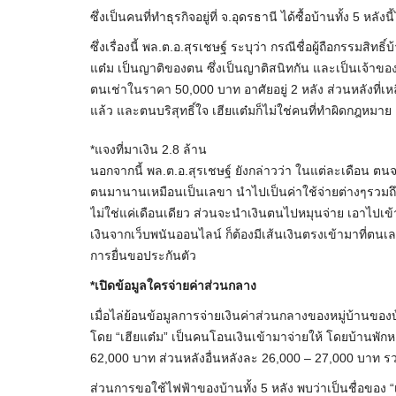
ซึ่งเป็นคนที่ทำธุรกิจอยู่ที่ จ.อุดรธานี ได้ซื้อบ้านทั้ง 5 หลั
ซึ่งเรื่องนี้ พล.ต.อ.สุรเชษฐ์ ระบุว่า กรณีชื่อผู้ถือกรรมสิทธิ์
แต๋ม เป็นญาติของตน ซึ่งเป็นญาติสนิทกัน และเป็นเจ้าของ
ตนเช่าในราคา 50,000 บาท อาศัยอยู่ 2 หลัง ส่วนหลังที่เหลื
แล้ว และตนบริสุทธิ์ใจ เฮียแต๋มก็ไม่ใช่คนที่ทำผิดกฎหม
*แจงที่มาเงิน 2.8 ล้าน
นอกจากนี้ พล.ต.อ.สุรเชษฐ์ ยังกล่าวว่า ในแต่ละเดือน ตนจ
ตนมานานเหมือนเป็นเลขา นำไปเป็นค่าใช้จ่ายต่างๆรวมถึ
ไม่ใช่แค่เดือนเดียว ส่วนจะนำเงินตนไปหมุนจ่าย เอาไปเข้า
เงินจากเว็บพนันออนไลน์ ก็ต้องมีเส้นเงินตรงเข้ามาที่ตนเลย 
การยื่นขอประกันตัว
*เปิดข้อมูลใครจ่ายค่าส่วนกลาง
เมื่อไล่ย้อนข้อมูลการจ่ายเงินค่าส่วนกลางของหมู่บ้านขอ
โดย “เฮียแต๋ม” เป็นคนโอนเงินเข้ามาจ่ายให้ โดยบ้านพักหลั
62,000 บาท ส่วนหลังอื่นหลังละ 26,000 – 27,000 บาท รวม
ส่วนการขอใช้ไฟฟ้าของบ้านทั้ง 5 หลัง พบว่าเป็นชื่อของ “เ