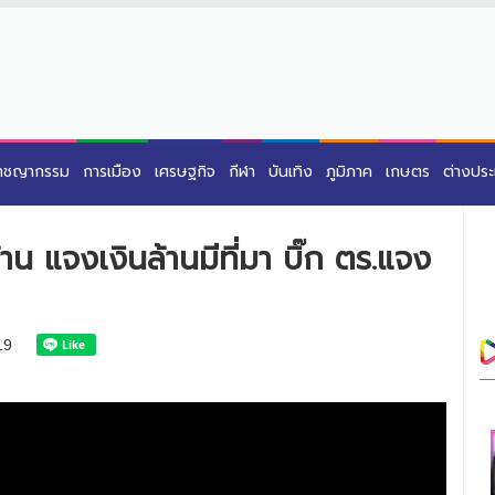
าชญากรรม
การเมือง
เศรษฐกิจ
กีฬา
บันเทิง
ภูมิภาค
เกษตร
ต่างปร
าน แจงเงินล้านมีที่มา บิ๊ก ตร.แจง
19