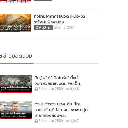
ทั่วไทยอากาศร้อนจัด เหนือ-ใต้
ระวังฝนฟ้าคะนอง
09:52 น.
20 เม.ย. 2567
ข่าวยอดนิยม
สืบรู้แล้ว! "เสือโคร่ง" ที่ขย้ำ
จนท.ห้วยขาแข้งดับ พบเป็น...
6 สิงหาคม 2569
8,446
ด่วน! ตำรวจ ปอศ. จับ "โทน
บางแค" คดีฉ้อโกงประชาชน ตุ๋น
ขายกล้องส่องพระ...
6 สิงหาคม 2569
4,847