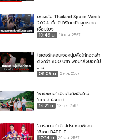
ยกระดับ Thailand Space Week
2024 ตั้งเป้าให้ไทยเป็นจุดหมาย
เชื่อมโยง...
10:46 น.
10 ต.ค. 2567
ไรเดอร์หลอนเจอหนุ่มสั่งไก่ทอดเจ้า
ดังกว่า 800 บาท พอมาส่งบอกไม่
จ่าย...
08:09 น.
2 ต.ค. 2567
‘อาร์สยาม’ เปิดตัวศิลปินใหม่
‘แบงค์ ธัชนนท์...
14:21 น.
13 ก.ย. 2567
‘อาร์สยาม’ เปิดโปรเจกต์พิเศษ
‘อีสาน BATTLE’...
17:34 น.
29 ส.ค. 2567