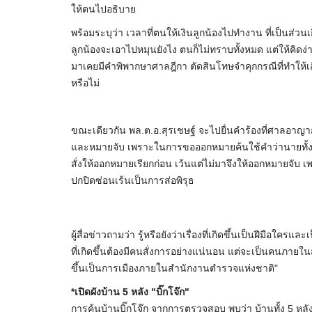
ให้ตนไปอธิบาย
พร้อมระบุว่า เวลาที่ตนให้เงินลูกน้องไปทำงาน ที่เป็นส่ว
ลูกน้องจะเอาไปหมุนยังไง ตนก็ไม่ทราบทั้งหมด แต่ให้คิดง่าย
มาเคยมีคำพิพากษาศาลฎีกา ตัดสินโทษจำคุกกรณีที่ทำให้เสื่อ
หรือไม่
ขณะเดียวกัน พล.ต.อ.สุรเชษฐ์ จะไปยื่นคำร้องที่ศาลอาญ
และหมายจับ เพราะในการขอออกหมายค้นใช้คำว่านายทั้ง
สั่งให้ออกหมายเรียกก่อน เว้นแต่ไม่มาจึงให้ออกหมายจับ เพร
ปกปิดซ่อนเร้นเป็นการส่อพิรุธ
ผู้สื่อข่าวถามว่า รู้หรือยังว่าเรื่องที่เกิดขึ้นเป็นฝีมือใค
ที่เกิดขึ้นต้องมีคนสั่งการอย่างแน่นอน แต่จะเป็นคนภายในส
ขึ้นเป็นการเมืองภายในสำนักงานตำรวจแห่งชาติ"
*เปิดผังบ้าน 5 หลัง "บิ๊กโจ๊ก"
การค้นบ้านบิ๊กโจ๊ก จากการตรวจสอบ พบว่า บ้านทั้ง 5 หลั