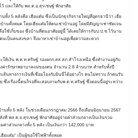
งนี้ไว้ และให้กับ พล.ต.อ.สุรเชษฐ์ พักอาศัย
บ้านทั้ง 5 หลังคือ เฮียแต๋ม ซึ่งเป็นนักธุรกิจรายใหญ่ที่อุดรธานีว่า เฮีย
บ้านทั้งหมด โดยเฮียแต๋มให้ตนเช่าบ้านอยู่ โดยมีสัญญาเช่าชัดเจน
อใช้เก็บของ ซึ่งบ้านที่ตนอาศัยอยู่นี้ ได้เคยให้การกับป.ป.ช.ไว้นาน
าย ตนเป็นคนสงขลา จึงมาหาเช่าบ้านอยู่เพื่อความสะดวก
ะให้เงิน พ.ต.ท.คริษฐ์ รองผกก.สส.สภ.สำโรงเหนือ ซึ่งทำงานอยู่กับ
งค่ารักษาพยาบาลแม่ของตน จำนวน 2.8 ล้านบาท สำหรับทั้งปี
เส้นทางการเงินที่เชื่อมโยงกับมินนี่ได้อย่างไร ตนไม่ทราบ ถ้าตนรับ
ซึ่งเรื่องนี้ตนก็รอที่จะสอบถามกับพ.ต.ท.คริษฐ์ ซึ่งตอนนี้อยู่ระหว่าง
งบ้านทั้ง 5 หลัง ในช่วงเดือนกรกฎาคม 2566 ถึงเดือนมิถุนายน 2567
งที่ พล.ต.อ.สุรเชษฐ์ พักอาศัยอยู่จ่ายค่าส่วนกลางเป็นเงินรวม
ค่าส่วนกลางทั้ง 5 หลัง เป็นเงินกว่า 142,000 บาท
ฮียแต๋ม” เป็นผู้ขอใช้ไฟฟ้าทั้งหมด