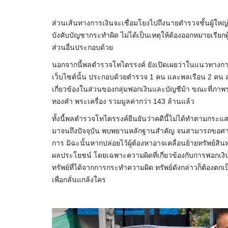
ส่วนเส้นทางการเงินจะเชื่อมโยงไปถึงนายตำรวจชั้นผู้ใหญ่หร
บังคับบัญชากระทำผิด ไม่ได้เป็นเหตุให้ต้องออกหมายเรี
ส่วนอื่นประกอบด้วย
นอกจากนี้พลตำรวจโทไตรรงค์ ยังเปิดเผยว่าในแนวทางการสืบส
เว็บไซต์นั้น ประกอบด้วยตำรวจ 1 คน และพลเรือน 2 คน ส่
เกี่ยวข้องในส่วนของกลุ่มฟอกเงินและบัญชีม้า ขณะที่ภาพร
ทองคำ พระเครื่อง รวมมูลค่ากว่า 143 ล้านแล้ว
ทั้งนี้พลตำรวจโทไตรรงค์ยืนยันว่าคดีนี้ไม่ได้ทำตามกระแ
มาจนถึงปัจจุบัน พบพยานหลักฐานสำคัญ จนสามารถขอศาลออก
การ มิฉะนั้นหากปล่อยไว้ผู้ต้องหาอาจเคลื่อนย้ายทรัพย์สิ
ผลประโยชน์ โดยเฉพาะความผิดที่เกี่ยวข้องกับการฟอกเงิ
ทรัพย์ที่ได้จากการกระทำความผิด ทรัพย์ดังกล่าวก็ต้องตก
เพื่อกลั่นแกล้งใคร