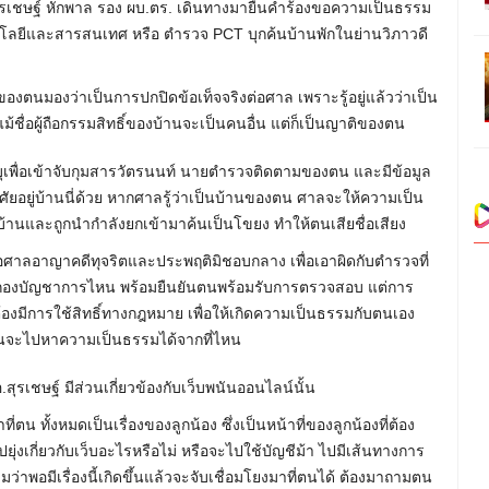
สุรเชษฐ์ หักพาล รอง ผบ.ตร. เดินทางมายื่นคำร้องขอความเป็นธรรม
ีและสารสนเทศ หรือ ตำรวจ PCT บุกค้นบ้านพักในย่านวิภาวดี
องตนมองว่าเป็นการปกปิดข้อเท็จจริงต่อศาล เพราะรู้อยู่แล้วว่าเป็น
แม้ชื่อผู้ถือกรรมสิทธิ์ของบ้านจะเป็นคนอื่น แต่ก็เป็นญาติของตน
ะบุเพื่อเข้าจับกุมสารวัตรนนท์ นายตำรวจติดตามของตน และมีข้อมูล
อาศัยอยู่บ้านนี่ด้วย หากศาลรู้ว่าเป็นบ้านของตน ศาลจะให้ความเป็น
้านและถูกนำกำลังยกเข้ามาค้นเป็นโขยง ทำให้ตนเสียชื่อเสียง
งต่อศาลอาญาคดีทุจริตและประพฤติมิชอบกลาง เพื่อเอาผิดกับตำรวจที่
ัดกองบัญชาการไหน พร้อมยืนยันตนพร้อมรับการตรวจสอบ แต่การ
ต้องมีการใช้สิทธิ์ทางกฎหมาย เพื่อให้เกิดความเป็นธรรมกับตนเอง
นจะไปหาความเป็นธรรมได้จากที่ไหน
ุรเชษฐ์ มีส่วนเกี่ยวข้องกับเว็บพนันออนไลน์นั้น
่ตน ทั้งหมดเป็นเรื่องของลูกน้อง ซึ่งเป็นหน้าที่ของลูกน้องที่ต้อง
่งเกี่ยวกับเว็บอะไรหรือไม่ หรือจะไปใช้บัญชีม้า ไปมีเส้นทางการ
ามว่าพอมีเรื่องนี้เกิดขึ้นแล้วจะจับเชื่อมโยงมาที่ตนได้ ต้องมาถามตน