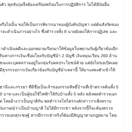
นตัว ชุดจับกุมจึงต้องเตรียมพร้อมในการปฏิบัติการ ไม่ได้มีนัยอื่น
รือไม่นั้น ขอให้เป็นการพิจารณาของผู้บังคับบัญชา แต่ต้นสังกัดของ
าจะดำเนินการอย่างไร ซึ่งตำรวจทั้ง 8 นายยังคงให้การปฏิเสธ และ
าดำเนินคดีและออกหมายเรียกมาให้ข้อมูลในพยานกับผู้เกี่ยวข้องอีก
ส้นทางการเงินเชื่อมโยงกับบัญชีม้า 2 บัญชี เงินหมุนเวียน 260 ล้าน
ลชนและบุคคลร่วมอยู่ในกลุ่มรับผลประโยชน์ด้วย แต่ยังไม่ขอเปิดเผย
ีธุรกรรมการเงินเกี่ยวข้องกับบัญชีม้าเหล่านี้ ให้มาแสดงตัวเข้าให้
านีและภรรยา ที่มีชื่อเป็นเจ้าของกรรมสิทธิ์บ้านที่เข้าตรวจค้นทั้ง 5
000 บาท และเป็นผู้ขอใช้ไฟฟ้าให้กับบ้านทั้ง 5 หลัง หลังพลตำรวจเอก
บาท โดยอ้างว่าเป็นญาติกัน พลตำรวจโทไตรรงค์กล่าวว่าเพิ่งทราบ
ัมภาษณ์ว่าเป็นบ้านญาติ ไม่ได้มีการเช่า หลังจากนี้ก็จะต้องตรวจ
ำรวจเอกสุรเชษฐ์ หากมีการเช่าจริงก็ต้องมีสัญญาตามกฎหมาย โดย