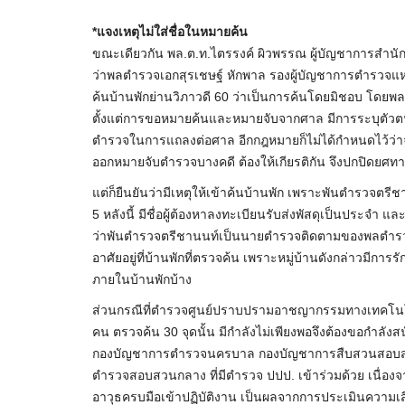
*แจงเหตุไม่ใส่ชื่อในหมายค้น
ขณะเดียวกัน พล.ต.ท.ไตรรงค์ ผิวพรรณ ผู้บัญชาการสำน
ว่าพลตำรวจเอกสุรเชษฐ์ หักพาล รองผู้บัญชาการตำรวจแห่
ค้นบ้านพักย่านวิภาวดี 60 ว่าเป็นการค้นโดยมิชอบ โด
ตั้งแต่การขอหมายค้นและหมายจับจากศาล มีการระบุตัวตนข
ตำรวจในการแถลงต่อศาล อีกกฎหมายก็ไม่ได้กำหนดไว้ว่าจ
ออกหมายจับตำรวจบางคดี ต้องให้เกียรติกัน จึงปกปิดยศ
แต่ก็ยืนยันว่ามีเหตุให้เข้าค้นบ้านพัก เพราะพันตำรวจตรีช
5 หลังนี้ มีชื่อผู้ต้องหาลงทะเบียนรับส่งพัสดุเป็นประจำ
ว่าพันตำรวจตรีชานนท์เป็นนายตำรวจติดตามของพลตำรวจ
อาศัยอยู่ที่บ้านพักที่ตรวจค้น เพราะหมู่บ้านดังกล่าวมีก
ภายในบ้านพักบ้าง
ส่วนกรณีที่ตำรวจศูนย์ปราบปรามอาชญากรรมทางเทคโนโล
คน ตรวจค้น 30 จุดนั้น มีกำลังไม่เพียงพอจึงต้องขอกำลั
กองบัญชาการตำรวจนครบาล กองบัญชาการสืบสวนสอบส
ตำรวจสอบสวนกลาง ที่มีตำรวจ ปปป. เข้าร่วมด้วย เนื่องจาก
อาวุธครบมือเข้าปฏิบัติงาน เป็นผลจากการประเมินความเ