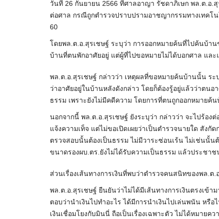
วันที่ 26 กันยายน 2566 ที่ศาลอาญา รัชดาภิเษก พล.ต.อ.
ต่อศาล กรณีถูกตำรวจปราบปรามอาชญากรรมทางเทคโนโลย
60
โดยพล.ต.อ.สุรเชษฐ์ ระบุว่า การออกหมายค้นที่ไปค้นบ้านข
บ้านที่ตนพักอาศัยอยู่ แต่ผู้ที่ไปขอหมายไม่ได้บอกศาล และ
พล.ต.อ.สุรเชษฐ์ กล่าวว่า เหตุผลที่ขอหมายค้นบ้านนั้น ร
ว่าอาศัยอยู่ในบ้านหลังดังกล่าว โดยก็ต้องรู้อยู่แล้วว่าตน
ธรรม เพราะยังไม่มีคดีความ โดยการที่ตนถูกออกหมายค้นบ
นอกจากนี้ พล.ต.อ.สุรเชษฐ์ ยังระบุว่า กล่าวว่า จะไปร้อ
แจ้งความเท็จ แต่ไม่ขอเปิดเผยว่าเป็นตำรวจนายใด สังก
ตรวจสอบนั้นต้องเป็นธรรม ไม่มีวาระซ่อนเร้น ไม่เช่นนั้น
ขนาดรองผบ.ตร.ยังไม่ได้รับความเป็นธรรม แล้วประชาช
ส่วนเรื่องเส้นทางการเงินที่พบว่าตำรวจคนสนิทของพล.ต.อ.ส
พล.ต.อ.สุรเชษฐ์ ยืนยันว่าไม่ได้มีเส้นทางการเงินตรงเข้ามาที
ตอบว่านำเงินไปทำอะไร ได้มีการนำเงินไปเล่นพนัน หรือไปยุ
เงินเชื่อมโยงกับมินนี่ ถือเป็นเรื่องเฉพาะตัว ไม่ได้หมายคว