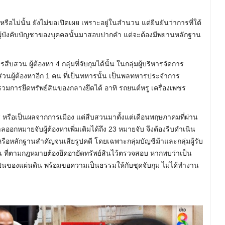
ือไม่นั้น ยังไม่ขอเปิดเผย เพราะอยู่ในสำนวน แต่ยืนยันว่าการที่ใต้
ยกผู้บังคับบัญชาของบุคคลนั้นมาสอบปากคำ แต่จะต้องมีพยานหลักฐาน
วน ผู้ต้องหา 4 กลุ่มที่จับกุมได้นั้น ในกลุ่มผู้บริหารจัดการ
วนผู้ต้องหาอีก 1 คน ที่เป็นทหารนั้น เป็นพลทหารประจำการ
วมการยึดทรัพย์สินของกลางยึดได้ อาทิ รถยนต์หรู เครื่องเพชร
ส หรือเป็นผลจากการเมือง แต่สืบสวนมาตั้งแต่เดือนพฤษภาคมที่ผ่าน
หมายจับผู้ต้องหาเพิ่มเติมได้ถึง 23 หมายจับ จึงต้องรีบดำเนิน
นหรือหลักฐานสำคัญจนเสียรูปคดี โดยเฉพาะกลุ่มบัญชีม้าและกลุ่มผู้รับ
น ที่ตามกฎหมายต้องยึดอายัดทรัพย์สินไว้ตรวจสอบ หากพบว่าเป็น
เป็นของแผ่นดิน พร้อมขอความเป็นธรรมให้กับชุดจับกุม ไม่ได้ทำงาน