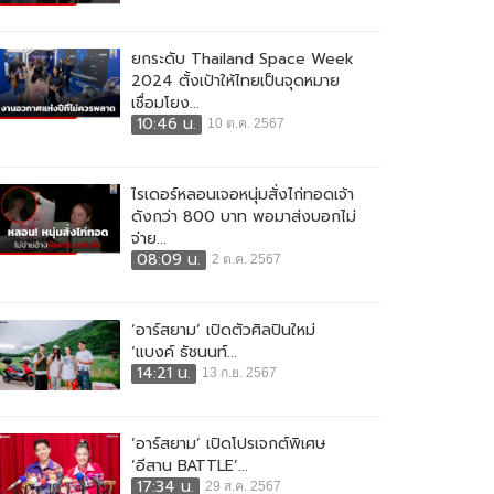
ยกระดับ Thailand Space Week
2024 ตั้งเป้าให้ไทยเป็นจุดหมาย
เชื่อมโยง...
10:46 น.
10 ต.ค. 2567
ไรเดอร์หลอนเจอหนุ่มสั่งไก่ทอดเจ้า
ดังกว่า 800 บาท พอมาส่งบอกไม่
จ่าย...
08:09 น.
2 ต.ค. 2567
‘อาร์สยาม’ เปิดตัวศิลปินใหม่
‘แบงค์ ธัชนนท์...
14:21 น.
13 ก.ย. 2567
‘อาร์สยาม’ เปิดโปรเจกต์พิเศษ
‘อีสาน BATTLE’...
17:34 น.
29 ส.ค. 2567