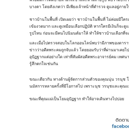
บางตา โดยสังเกตว่า มีเพียงเจ้าหน้าที่ตำรวจ ดูแลอยู่ภา
ชาวบ้านในพื้นที่ เปิดเผยว่า ชาวบ้านในพื้นที่ ไม่ค่อยมีใ
เข้มงวดมาก และดูเหมือนเลือกปฏิบัติ หากใครมีเงินก็จะดู
รูปไหน ก่อนจะมีคนไปนิมนต์มาให้ ทำให้ชาวบ้านเลือกที่
และเมื่อไปตรวจสอบในโลกออนไลน์พบว่ามีภาพของดารานัก
ข่าวว่าอดีตพระคมถูกจับแล้ว โดยยอมรับว่าที่ผ่านมาเคยไป
อุปัฏฐากแต่อย่างใด เท่าที่สัมผัสอดีตพระอาจารย์คม เทศนาดี
รู้สึกตกใจเช่นกัน
ขณะเดียวกัน ทางด้านผู้จัดการส่วนตัวของคุณนุ่น วรนุช โ
นมัสการหลายครั้งที่มีโอกาสไป เพราะนุช วรนุชและคุณแ
ขณะที่คุณแม่เป็นโยมอุปัฏฐาก ทำให้อาจเดินทางไปบ่อย
ติดตาม
facebo