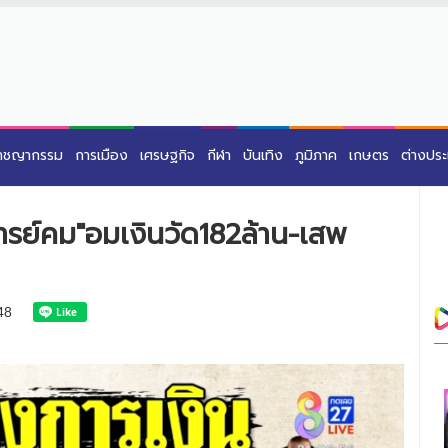
าชญากรรม
การเมือง
เศรษฐกิจ
กีฬา
บันเทิง
ภูมิภาค
เกษตร
ต่างปร
ารย์คม"อมเงินวัด182ล้าน-เสพ
48