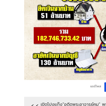
แชร์โพส
เปิดโปงแก๊ง"อดีตพระอาจารย์คม" พระ