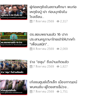
ผู้ก่อเหตุยิงในสถานศึกษา พบก่อ
เหตุยิงปู่-ย่า ก่อนบุกยิงใน
โรงเรียน...
7 สิงหาคม 2569
2,317
ตร.สอบพยานแล้ว 16 ปาก
ประสานครูภาษาไทยเข้าให้ปากคำ
"เพื่อนสนิท"...
8 สิงหาคม 2569
2,069
ร่าง "ฮลุน" ถึงบ้านเกิดแล้ว
7 สิงหาคม 2569
1,827
เก๋งชนศูนย์เด็กเล็ก เมืองกาญจน์
พบคนขับ-ผู้โดยสารฉี่ม่วง...
7 สิงหาคม 2569
1,751