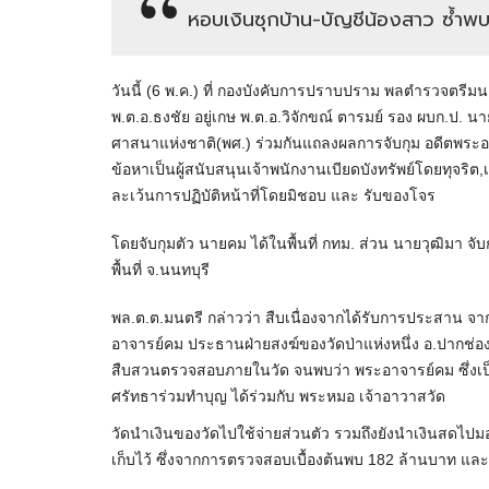
หอบเงินซุกบ้าน-บัญชีน้องสาว ซ้ำพ
วันนี้ (6 พ.ค.) ที่ กองบังคับการปราบปราม พลตำรวจตรีม
พ.ต.อ.ธงชัย อยู่เกษ พ.ต.อ.วิจักขณ์ ตารมย์ รอง ผบก.ป. 
ศาสนาแห่งชาติ(พศ.) ร่วมกันแถลงผลการจับกุม อดีตพระอา
ข้อหาเป็นผู้สนับสนุนเจ้าพนักงานเบียดบังทรัพย์โดยทุจริต,เ
ละเว้นการปฏิบัติหน้าที่โดยมิชอบ และ รับของโจร
โดยจับกุมตัว นายคม ได้ในพื้นที่ กทม. ส่วน นายวุฒิมา จับก
พื้นที่ จ.นนทบุรี
พล.ต.ต.มนตรี กล่าวว่า สืบเนื่องจากได้รับการประสาน
อาจารย์คม ประธานฝ่ายสงฆ์ของวัดป่าแห่งหนึ่ง อ.ปากช่อง จ.
สืบสวนตรวจสอบภายในวัด จนพบว่า พระอาจารย์คม ซึ่งเป็นพ
ศรัทธาร่วมทำบุญ ได้ร่วมกับ พระหมอ เจ้าอาวาสวัด
วัดนำเงินของวัดไปใช้จ่ายส่วนตัว รวมถึงยังนำเงินสดไปม
เก็บไว้ ซึ่งจากการตรวจสอบเบื้องต้นพบ 182 ล้านบาท และ 