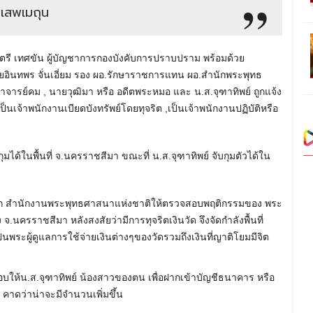
บเสพเมถุน
นตรี เทศขัน ผู้บัญชาการกองบังคับการปราบปราม พร้อมด้วย
นายอินทพร จั่นเอี่ยม รอง ผอ.รักษาราชการแทน ผอ.สำนักพระพุทธ
จารย์คม , นายวุฒิมา หรือ อดีตพระหมอ และ น.ส.จุฑาทิพย์ ถูกแจ้ง
ป็นเจ้าพนักงานเบียดบังทรัพย์โดยทุจริต ,เป็นเจ้าพนักงานปฏิบัติหรือ
ุมได้ในพื้นที่ จ.นครราชสีมา ขณะที่ น.ส.จุฑาทิพย์ จับกุมตัวได้ใน
 จาก สำนักงานพระพุทธศาสนาแห่งชาติให้ตรวจสอบพฤติกรรมของ พระ
นครราชสีมา หลังสงสัยว่ามีการทุจริตเงินวัด จึงจัดกำลังพื้นที่
ระผู้ดูแลการใช้จ่ายเงินต่างๆของวัดรวมถึงเงินที่ญาติโยมมีจิต
อบให้น.ส.จุฑาทิพย์ น้องสาวของตน เพื่อฝากเข้าบัญชีธนาคาร หรือ
คาดว่าน่าจะมีจำนวนเพิ่มขึ้น