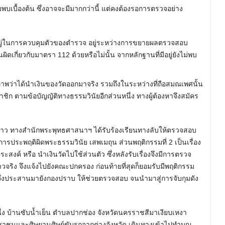
พบเบื้องต้น ซึ่งอาจจะมีมากกว่านี้ แต่คงต้องรอการตรวจอย่าง
นี้อยู่ในการควบคุมตัวของตำรวจ อยู่ระหว่างการขยายผลตรวจสอบ
ดเกี่ยวกับมาตรา 112 ด้วยหรือไม่นั้น จากหลักฐานที่มีอยู่ยังไม่พบ
พว่าได้นำเงินของวัดออกมาจริง รวมถึงในระหว่างที่ถือสมณเพศนั้น
าชิก ตามข้อบัญญัติทางธรรมวินัยอีกส่วนหนึ่ง ทางผู้ต้องหาจึงสมัคร
กล่าว ทางสำนักพระพุทธศาสนาฯ ได้รับร้องเรียนทางลับให้ตรวจสอบ
ารประพฤติผิดพระธรรมวินัย เสพเมถุน ส่วนพฤติกรรมที่ 2 เป็นเรื่อง
สงค์ หรือ นำเงินวัดไปใช้ส่วนตัว ซึ่งหลังรับเรื่องจึงมีการตรวจ
าวจริง จึงแจ้งไปยังคณะปกครอง ก่อนท้ายที่สุดก็ยอมรับมีพฤติกรรม
าญา จึงประสานมายังกองปราบ ให้ช่วยตรวจสอบ จนนำมาสู่การจับกุมดัง
ึ่ง บ้านซับน้ำเย็น ตำบลปากช่อง จังหวัดนครราชสีมาเงียบเหงา
ะชาชนและศิษยานุศิษย์ขับรถจากต่างจังหวัด เดินทางเข้าไปทำบุญ