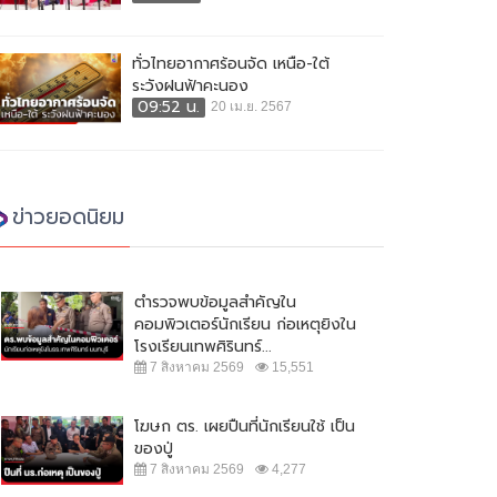
ทั่วไทยอากาศร้อนจัด เหนือ-ใต้
ระวังฝนฟ้าคะนอง
09:52 น.
20 เม.ย. 2567
ข่าวยอดนิยม
ตำรวจพบข้อมูลสำคัญใน
คอมพิวเตอร์นักเรียน ก่อเหตุยิงใน
โรงเรียนเทพศิรินทร์...
7 สิงหาคม 2569
15,551
โฆษก ตร. เผยปืนที่นักเรียนใช้ เป็น
ของปู่
7 สิงหาคม 2569
4,277