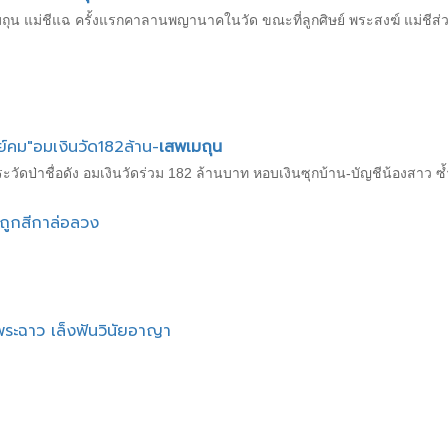
 แม่ชีแฉ ครั้งแรกคาลานพญานาคในวัด ขณะที่ลูกศิษย์ พระสงฆ์ แม่ชีส่วนห
์คม"อมเงินวัด182ล้าน-
เสพเมถุน
วัดป่าชื่อดัง อมเงินวัดร่วม 182 ล้านบาท หอบเงินซุกบ้าน-บัญชีน้องสาว 
 ถูกสีกาล่อลวง
มพระฉาว เล็งฟันวินัยอาญา