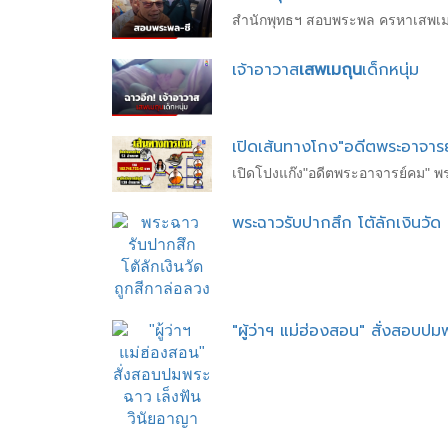
สำนักพุทธฯ สอบพระพล ครหาเสพเมถุน
เจ้าอาวาส
เสพเมถุน
เด็กหนุ่ม
เปิดเส้นทางโกง"อดีตพระอาจารย
เปิดโปงแก๊ง"อดีตพระอาจารย์คม" พระ
พระฉาวรับปากสึก โตัลักเงินวัด
"ผู้ว่าฯ แม่ฮ่องสอน" สั่งสอบป