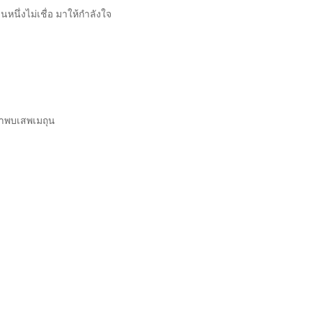
นึ่งไม่เชื่อ มาให้กำลังใจ
ซ้ำพบเสพเมถุน