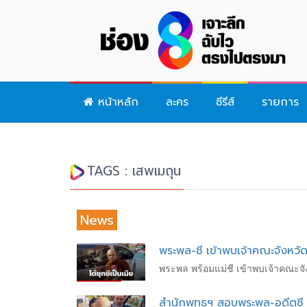
หน้าหลัก
ละคร
ซีรีส์
รายการ
TAGS : เสพเมถุน
News
พระพล-ชี เข้าพบเจ้าคณะจังหวัดม
พระพล พร้อมแม่ชี เข้าพบเจ้าคณะจั
สำนักพุทธฯ สอบพระพล-อดีตชี