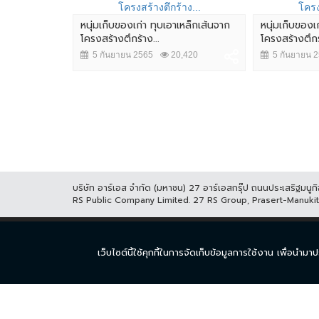
หนุ่มเก็บของเก่า ทุบเอาเหล็กเส้นจาก
หนุ่มเก็บของเ
โครงสร้างตึกร้าง...
โครงสร้างตึกร้
5 กันยายน 2565
20,420
5 กันยายน 
ตถังน้ำไฟ
13,731
บริษัท อาร์เอส จำกัด (มหาชน) 27 อาร์เอสกรุ๊ป ถนนประเสริฐมน
RS Public Company Limited. 27 RS Group, Prasert-Manuk
หน้าแรก
ละคร
ซีร
เว็บไซต์นี้ใช้คุกกี้ในการจัดเก็บข้อมูลการใช้งาน เพื่อ
© COPYRIGHT 2017 THAICH8.COM, ALL RIGHT RESERVED