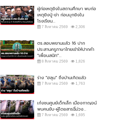
ผู้ก่อเหตุยิงในสถานศึกษา พบก่อ
เหตุยิงปู่-ย่า ก่อนบุกยิงใน
โรงเรียน...
7 สิงหาคม 2569
2,306
ตร.สอบพยานแล้ว 16 ปาก
ประสานครูภาษาไทยเข้าให้ปากคำ
"เพื่อนสนิท"...
8 สิงหาคม 2569
1,826
ร่าง "ฮลุน" ถึงบ้านเกิดแล้ว
7 สิงหาคม 2569
1,763
เก๋งชนศูนย์เด็กเล็ก เมืองกาญจน์
พบคนขับ-ผู้โดยสารฉี่ม่วง...
7 สิงหาคม 2569
1,695