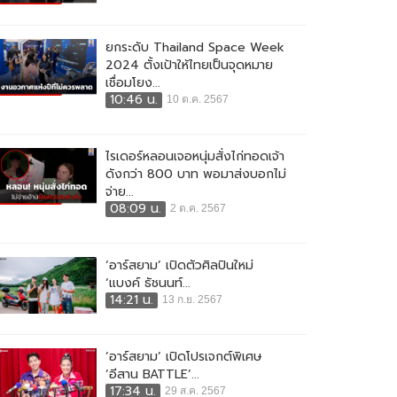
ยกระดับ Thailand Space Week
2024 ตั้งเป้าให้ไทยเป็นจุดหมาย
เชื่อมโยง...
10:46 น.
10 ต.ค. 2567
ไรเดอร์หลอนเจอหนุ่มสั่งไก่ทอดเจ้า
ดังกว่า 800 บาท พอมาส่งบอกไม่
จ่าย...
08:09 น.
2 ต.ค. 2567
‘อาร์สยาม’ เปิดตัวศิลปินใหม่
‘แบงค์ ธัชนนท์...
14:21 น.
13 ก.ย. 2567
‘อาร์สยาม’ เปิดโปรเจกต์พิเศษ
‘อีสาน BATTLE’...
17:34 น.
29 ส.ค. 2567