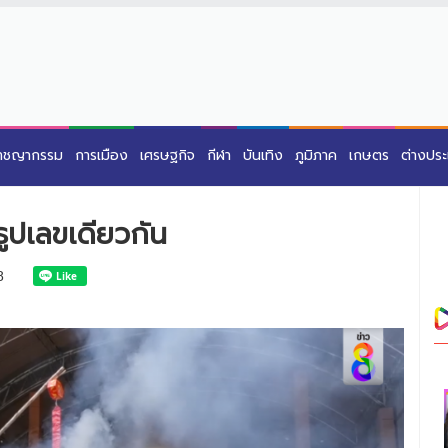
าชญากรรม
การเมือง
เศรษฐกิจ
กีฬา
บันเทิง
ภูมิภาค
เกษตร
ต่างปร
ูปเลขเดียวกัน
8