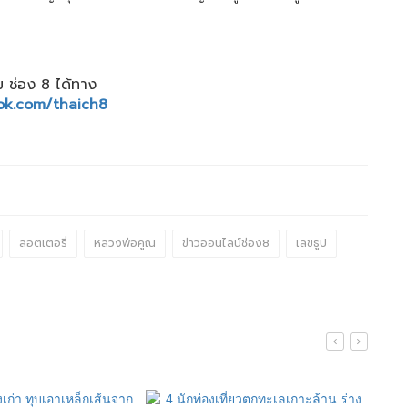
 ช่อง 8 ได้ทาง
ok.com/thaich8
ลอตเตอรี่
หลวงพ่อคูณ
ข่าวออนไลน์ช่อง8
เลขธูป