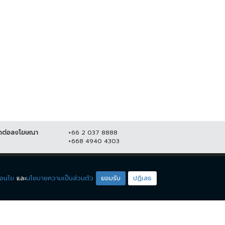
พลเผยไม่กังวลอัศวินขี่ม้าขาวโดด
สยอง! คาดหนุ่มใหญ่ถูกโบกปูนฝังใน
ยแม่น้องชมพู่
บ้าน หลังหายตัวร่วมเดือน
มิถุนายน 2564
20,723
7 มิถุนายน 2564
22,597
ดต่อลงโฆษณา
+66 2 037 8888
+668 4940 4303
ดียโซน
ชมรายการสด
่อนไข
และ
นโยบายความเป็นส่วนตัว
ยอมรับ
ปฏิเสธ