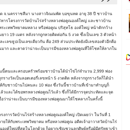
นขุนทด จ.นครราชสีมา นางสาวจิณณพัต บอขุนทด อายุ 38 ปี ชาวบ้าน
ารโครงการวัดบ้านไร่สร้างหลวงพ่อคูณองค์ใหญ่ และชาวบ้าน
ระเทพวิทยาคมหลวง หรือพ่อคูณ ปริสุทโธ องค์ใหญ่ หน้าตักกว้าง
ยาว 19 เมตร หลังจากถูกหวยติดต่อกัน 5 งวด ซึ่งเป็นเลข 3 ตัวหน้า
ละเลขธูปเป็นเลขเดียวกัน คือ 249 ส่วนประทัดยังมีเลขสองตัวอีกคือ
วนมาก และคาดว่าน่าจะเป็นบารมีของหลวงพ่อคูณที่ให้โชคให้ลาภใน
 วันนี้ตนและครอบครัวพร้อมชาวบ้านได้นำไข่ไก่จำนวน 2,999 ฟอง
ถูกรางวัลเป็นลอตเตอรี่เลขหน้า 5 งวดติด หลังจากถูกรางวัลก็ได้นำ
ห้กับชาวบ้านไปคนละ 10 ฟอง ซึ่งวันนี้ชาวบ้านที่เข้ามาทำบุญก็
แล้วและได้ขอพรหลวงพ่อคูณไว้แล้ว ซึ่งก็ได้มีการจุดประทัดและจุด
นเชื่อว่าน่าจะเป็นบารมีของหลวงพ่อคูณมาให้โชคลาภในครั้งนี้
ารวัดบ้านไร่สร้างหลวงพ่อคูณองค์ใหญ่ เปิดเผยว่า ในวันที่ 1
ยให้กับพระเทพวิทยาคม หรือหลวงพ่อคูณ อดีตเจ้าอาวาสวัดบ้านไร่
องค์ใหญ่ที่สุดในโลกด้วย ก็อยากเชิญชวนลูกศิษย์หรือผู้มีศรัทธาเข้า