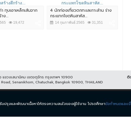
ก่า ทุบเอาเหล็กเส้นจาก
4 นักท่องเที่ยวตกทะเลเกาะล้าน ร่าง
ลุง
าง...
กระแทกโขดหินสาหัส...
ช่ว
2565
19,472
14 กุมภาพันธ์ 2565
31,351
7 
ูกิจ แขวงเสนานิคม เขตจตุจักร กรุงเทพฯ 10900
ติ
it Road, Senanikhom, Chatuchak, Bangkok 10900, THAILAND
ีส์
รายการ
ข่าว
ผังรายการ
วิดีโอย้อนหลัง
กิจกรรม
มีเ
นำมาปรับปรุงและพัฒนาเนื้อหาให้ตรงความสนใจของผู้ใช้งาน โปรดศึกษา
ข้อกำหนดและเงื
.
ข้อกำหนดและเงื่อนไข
นโยบายความเป็นส่วนตัว