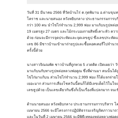
วันที่ 31 มีนาคม 2566 ที่วัดบ้านไร่ ต.กุดพิมาน อ.ด่า
โคราช และนายสนอง หวังหยิบกลาง ประธานกรรมการบริห
กว่า 100 คน นำไข่ไก่จำนวน 2,999 ฟอง มาแก้บนรูปหล่อพ
19 เมตรสูง 27 เมตร และไม้กระบองกายสิทธิ์เคาะหัว ความ
ด้วย ก่อนจะมีการจุดประทัดและจุดเลขธูป ซึ่งเลขประทัดแ
เลข 86 มีชาวบ้านเข้ามาถ่ายรูปและซื้อลอตเตอรี่ไปจำน
ครั้งนี้ด้วย
นางสาวจิณณพัต ชาวบ้านที่ถูกหวย 5 งวดติด เปิดเผยว่า
มาแก้บนกับทางรูปหล่อหลวงพ่อคูณ ซึ่งที่ผ่านมา ตนนั้นได้
ไข่ไก่มาแก้บน ส่วนไข่ไก่จำนวน 2,999 ฟอง ก็ได้แจกจ่ายใ
เยอะมาก ส่วนการเสี่ยงโชควันนี้ตนก็ได้มีเลขเด็ดไว้ในใจ
เลขธูปด้วย เป็นเลขเดียวกันซึ่งก็เป็นเรื่องที่แปลกมาก จ
ด้านนายสนอง หวังหยิบกลาง ประธานกรรมการบริหาร โครงก
เมษายน 2566 จะมีโครงการปฏิบัติธรรมเจริญจิตภาวนาถวา
และในวันที่ 2 เมษายน 2566 จะมีพิธีเททองหล่อหลวงพ่อคูณ