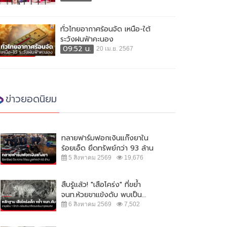
ทั่วไทยอากาศร้อนจัด เหนือ-ใต้
ระวังฝนฟ้าคะนอง
09:52 น.
20 เม.ย. 2567
ข่าวยอดนิยม
ทลายฟาร์มฟอกเงินแก๊งยาใน
ร้อยเอ็ด ยึดทรัพย์กว่า 93 ล้าน
5 สิงหาคม 2569
19,676
สืบรู้แล้ว! "เสือโคร่ง" ที่ขย้ำ
จนท.ห้วยขาแข้งดับ พบเป็น...
6 สิงหาคม 2569
7,502