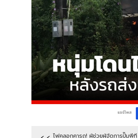
แชร์โพส
ไฟคลอกคารถ! ผู้ช่วยผู้จัดการปั๊มพีท