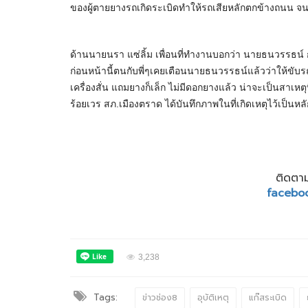
ของผู้ตายยางรถเกิดระเบิดทำให้รถเสียหลักตกข้างถนน จนท
ด้านนายนรา แซ่ลิ้ม เพื่อนที่ทำงานบอกว่า นายธนวรรธน์ กำล
ก่อนหน้านี้ตนกับพี่ๆเคยเตือนนายธนวรรธน์แล้วว่าให้ขับรถร
เครื่องสั่น แถมยางก็เล็ก ไม่มีดอกยางแล้ว น่าจะเป็นสาเหตุที
ร้อยเวร สภ.เมืองตราด ได้บันทึกภาพในที่เกิดเหตุไว้เป
ติดตาม
facebo
3,238
Tags:
ข่าวช่อง8
อุบัติเหตุ
แก๊สระเบิด