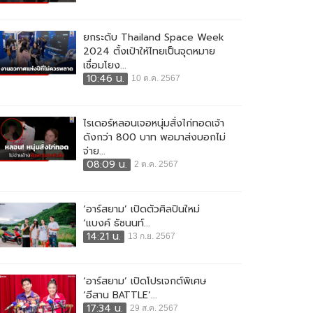
ยกระดับ Thailand Space Week
2024 ตั้งเป้าให้ไทยเป็นจุดหมาย
เชื่อมโยง...
10:46 น.
10 ต.ค. 2567
ไรเดอร์หลอนเจอหนุ่มสั่งไก่ทอดเจ้า
ดังกว่า 800 บาท พอมาส่งบอกไม่
จ่าย...
08:09 น.
2 ต.ค. 2567
‘อาร์สยาม’ เปิดตัวศิลปินใหม่
‘แบงค์ ธัชนนท์...
14:21 น.
13 ก.ย. 2567
‘อาร์สยาม’ เปิดโปรเจกต์พิเศษ
‘อีสาน BATTLE’...
17:34 น.
29 ส.ค. 2567