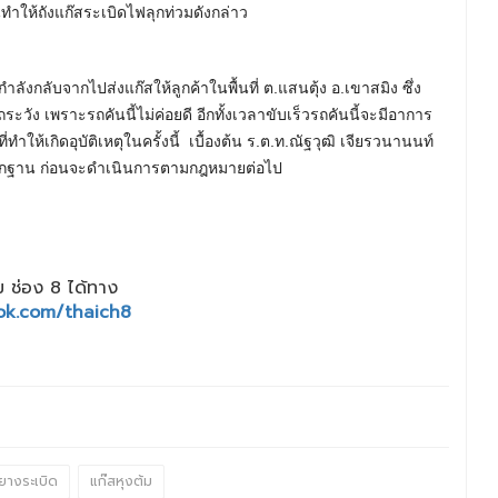
ำให้ถังแก๊สระเบิดไฟลุกท่วมดังกล่าว
ังกลับจากไปส่งแก๊สให้ลูกค้าในพื้นที่ ต.แสนตุ้ง อ.เขาสมิง ซึ่ง
ะวัง เพราะรถคันนี้ไม่ค่อยดี อีกทั้งเวลาขับเร็วรถคันนี้จะมีอาการ
่ทำให้เกิดอุบัติเหตุในครั้งนี้ เบื้องต้น ร.ต.ท.ณัฐวุฒิ เจียรวนานนท์
็นหลักฐาน ก่อนจะดำเนินการตามกฎหมายต่อไป
 ช่อง 8 ได้ทาง
ok.com/thaich8
ยางระเบิด
แก๊สหุงต้ม