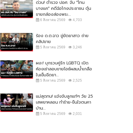
ด่วน! ตำรวจ ปอศ. จับ "โทน
บางแค" คดีฉ้อโกงประชาชน ตุ๋น
ขายกล้องส่องพระ...
6 สิงหาคม 2569
4,703
ร้อง ด.ต.ฉาว ขู่ยัดยาสาว ถ่าย
คลิปขาย
5 สิงหาคม 2569
3,246
ผงะ! บุกรวบคู่รัก LGBTQ เปิด
ห้องเช่าลอบขายไอซ์ผสมน้ำเกลือ
ในเข็มฉีดยา...
5 สิงหาคม 2569
2,525
แม่สุดทน! แจ้งจับลูกแท้ๆ วัย 25
เสพยาหลอน ทำร้าย-ขืนใจตนคา
บ้าน...
5 สิงหาคม 2569
2,031