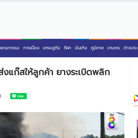
าชญากรรม
การเมือง
เศรษฐกิจ
กีฬา
บันเทิง
ภูมิภาค
เกษตร
ต่างปร
งแก๊สให้ลูกค้า ยางระเบิดพลิก
8