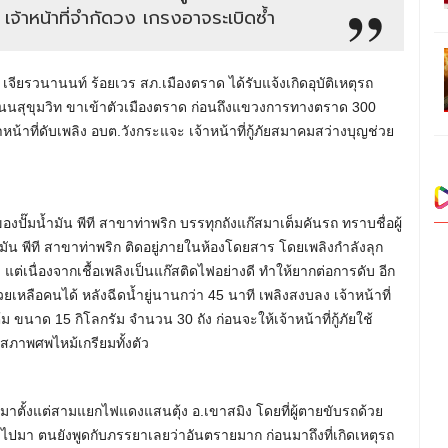
 เจ้าหน้าที่จำกัดวง เกรงอาจระเบิดซ้ำ
ิ เจียรวนานนท์ ร้อยเวร สภ.เมืองตราด ได้รับแจ้งเกิดอุบัติเหตุรถ
ที่ถนนสุขุมวิท ขาเข้าตัวเมืองตราด ก่อนถึงแขวงการทางตราด 300
น้าที่ดับเพลิง อบต.วังกระแจะ เจ้าหน้าที่กู้ภัยสมาคมสว่างบุญช่วย
ถของปั๊มน้ำมัน พีที สาขาท่าพริก บรรทุกถังแก๊สมาเต็มคันรถ ทราบชื่อผู้
มน้ำมัน พีที สาขาท่าพริก ติดอยู่ภายในห้องโดยสาร โดยเพลิงกำลังลุก
แต่เนื่องจากเชื้อเพลิงเป็นแก๊สติดไฟอย่างดี ทำให้ยากต่อการดับ อีก
่วยเหลือคนได้ หลังฉีดน้ำยู่นานกว่า 45 นาที เพลิงสงบลง เจ้าหน้าที่
 ขนาด 15 กิโลกรัม จำนวน 30 ถัง ก่อนจะให้เจ้าหน้าที่กู้ภัยใช้
นสภาพศพไหม้เกรียมทั้งตัว
าตั้งแต่สามแยกไฟแดงแสนตุ้ง อ.เขาสมิง โดยที่ผู้ตายขับรถด้วย
ไปมา ตนยังพูดกับภรรยาเลยว่าอันตรายมาก ก่อนมาถึงที่เกิดเหตุรถ