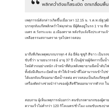
พลิกคว่ำถังแก๊สระเบิด ตกเกลื่อนพื้น
เหตุการณ์ดังกล่าวเกิดขึ้นเมื่อเวลา 12.15 น. ร.ต.ท.ณัฐวุฒ
บรรทุกถังแก๊สพลิกคว่ำไฟลุกท่วม มีผู้ติดอยู่ในรถ 1 ราย 
เมตร ต.วังกระแจะ อ.เมืองตราด หลังรับแจ้งจึงประสานเจ้าห
เหลือธรรมสถานตราด รุดไปตรวจสอบ
มาถึงที่เกิดเหตุพบรถบรรทุก 4 ล้อ ยี่ห้อ ซูซูกิ สีขาว เป็นร
ขับขี่ว่า นายธนวรรธน์ อายุ 37 ปี เป็นผู้ช่วยผู้จัดการปั๊
ไหม้ตัวรถอย่างหนัก เจ้าหน้าที่ดับเพลิงพยายามฉีดน้ำดับไฟ 
ทั้งยังมีเสียงระเบิดด้วย ทำให้เจ้าหน้าที่ไม่สามารถเข้าไปช
ได้แยกถังแก๊สออกมาฉีดน้ำรดต่อ ตรวจสอบเป็นถังแก๊สหุงต้ม
เครื่องตัดถ่างช่วยนำร่างของผู้เสียชีวิตออกมาจากตัวรถ ใ
สอบถาม ผู้เห็นเหตุการณ์บอกว่า ตนขับรถตามรถของผู้ตายม
ความเร็วไม่ต่ำกว่า 120 กิโลเมตร/ชั่วโมง แถมขับแซงปาด