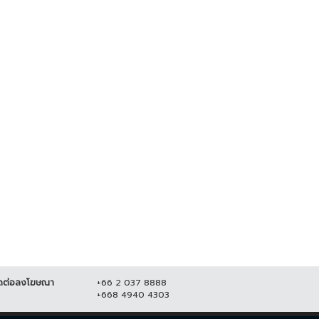
ักท่องเที่ยวตกทะเลเกาะล้าน ร่าง
ลุงพลเผยไม่กังวลอัศวินขี่ม้าขาวโดด
แทกโขดหินสาหัส...
ช่วยแม่น้องชมพู่
 กุมภาพันธ์ 2565
31,347
7 มิถุนายน 2564
20,717
ดต่อลงโฆษณา
+66 2 037 8888
+668 4940 4303