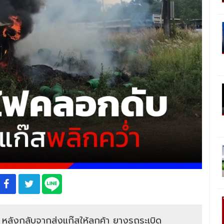
ี หลังกลับจากส่งแก๊สให้ลูกค้า ยางรถระเบิด