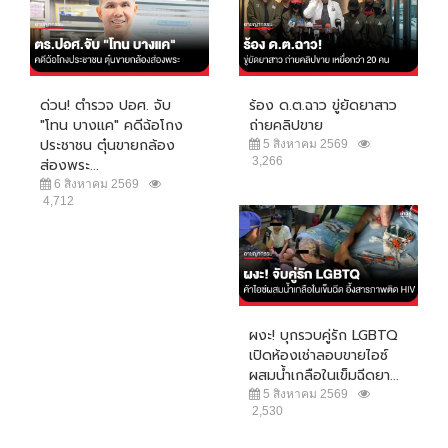
ด่วน! ตำรวจ ปอศ. จับ
ร้อง ด.ต.ฉาว ขู่ยัดยาสาว
"โทน บางแค" คดีฉ้อโกง
ถ่ายคลิปขาย
ประชาชน ตุ๋นขายกล้อง
5 สิงหาคม 2569
3,266
ส่องพระ...
6 สิงหาคม 2569
4,712
ผงะ! บุกรวบคู่รัก LGBTQ
เปิดห้องเช่าลอบขายไอซ์
ผสมน้ำเกลือในเข็มฉีดยา...
5 สิงหาคม 2569
2,530