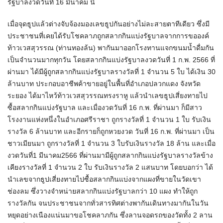
รัฐบาลงวดวันที่ 16 มีนาคม นี้
เมื่อจุดธูปแล้วต่างจับจ้องมองเลขธูปกันอย่างไม่ละสายตาทีเดียว ซึ่งมี
ประชาชนที่เคยได้รับโชคลาภถูกสลากกินแบ่งรัฐบาลจากการขอองค์
ท้าวเวสสุวรรณ (ท่านทองล้น) พากันมาออกโรงทานแจกขนมน้ำดื่มกัน
เป็นจำนวนมากทุกวัน โดยสลากกินแบ่งรัฐบาลงวดวันที่ 1 ก.พ. 2566 ที่
ผ่านมา ได้มีผู้ถูกสลากกินแบ่งรัฐบาลรางวัลที่ 1 จำนวน 5 ใบ ได้เงิน 30
ล้านบาท ประกอบอาชีพค้าขายอยู่ในพื้นที่อำเภอปลวกแดง จังหวัด
ระยอง ได้มาไหว้ท้าวเวสสุวรรณทรงราหู แล้วนำเลขธูปเสี่ยงทายไป
ซื้อสลากกินแบ่งรัฐบาล และเมื่องวดวันที่ 16 ก.พ. ที่ผ่านมา ก็มีสาว
โรงงานแห่งหนึ่งในอำเภอศรีราชา ถูกรางวัลที่ 1 จำนวน 1 ใบ รับเงิน
รางวัล 6 ล้านบาท และอีกรายก็ถูกหวยงวด วันที่ 16 ก.พ. ที่ผ่านมา เป็น
ชาวเมียนมา ถูกรางวัลที่ 1 จำนวน 3 ใบรับเงินรางวัล 18 ล้าน และเมื่อ
งวดวันที่1 มีนาคม2566 ที่ผ่านมามีผู้ถูกสลากกินแบ่งรัฐบาลรางวัลข้าง
เคียงรางวัลที่ 1 จำนวน 2 ใบ รับเงินรางวัล 2 แสนบาท โดยบอกว่า ได้
นำเลขจากธูปเสี่ยงทายไปซื้อสลากกินแบ่งจากแผงที่ขายในวัดเขา
ช่องลม ซึ่งวางจำหน่ายสลากกินแบ่งรัฐบาลกว่า 10 แผง ทำให้ถูก
รางวัลกัน จนประชาชนจากทั่วสารทิศต่างพากันเดินทางมากันในวัน
หยุดอย่างเนืองแน่นมาขอโชคลาภกัน ซึ่งลานจอดรถของวัดทั้ง 2 ลาน