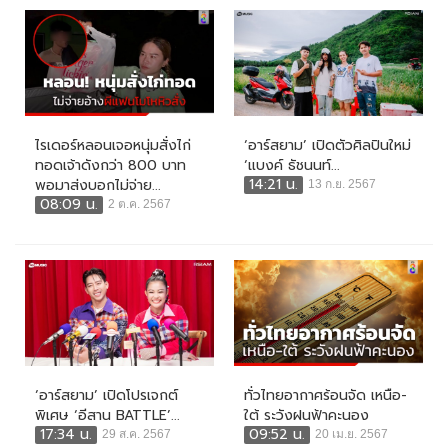
ไรเดอร์หลอนเจอหนุ่มสั่งไก่
‘อาร์สยาม’ เปิดตัวศิลปินใหม่
ทอดเจ้าดังกว่า 800 บาท
‘แบงค์ ธัชนนท์...
14:21 น.
พอมาส่งบอกไม่จ่าย...
13 ก.ย. 2567
08:09 น.
2 ต.ค. 2567
‘อาร์สยาม’ เปิดโปรเจกต์
ทั่วไทยอากาศร้อนจัด เหนือ-
พิเศษ ‘อีสาน BATTLE’...
ใต้ ระวังฝนฟ้าคะนอง
17:34 น.
09:52 น.
29 ส.ค. 2567
20 เม.ย. 2567