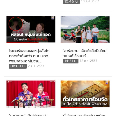
10:46 น.
10 ต.ค. 2567
ไรเดอร์หลอนเจอหนุ่มสั่งไก่
‘อาร์สยาม’ เปิดตัวศิลปินใหม่
ทอดเจ้าดังกว่า 800 บาท
‘แบงค์ ธัชนนท์...
14:21 น.
พอมาส่งบอกไม่จ่าย...
13 ก.ย. 2567
08:09 น.
2 ต.ค. 2567
‘อาร์สยาม’ เปิดโปรเจกต์
ทั่วไทยอากาศร้อนจัด เหนือ-