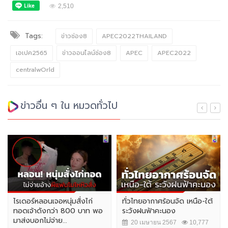
2,510
Tags:
ข่าวช่อง8
APEC2022THAILAND
เอเปค2565
ข่าวออนไลน์ช่อง8
APEC
APEC2022
centralwOrld
ข่าวอื่น ๆ ใน หมวดทั่วไป
ไรเดอร์หลอนเจอหนุ่มสั่งไก่
ทั่วไทยอากาศร้อนจัด เหนือ-ใต้
ทอดเจ้าดังกว่า 800 บาท พอ
ระวังฝนฟ้าคะนอง
มาส่งบอกไม่จ่าย...
20 เมษายน 2567
10,777