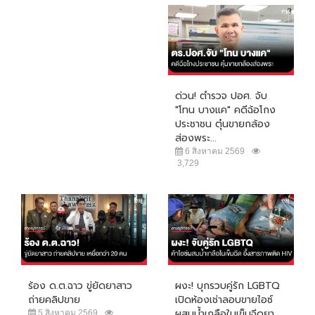
ด่วน! ตำรวจ ปอศ. จับ
"โทน บางแค" คดีฉ้อโกง
ประชาชน ตุ๋นขายกล้อง
ส่องพระ...
6 สิงหาคม 2569
3,729
ร้อง ด.ต.ฉาว ขู่ยัดยาสาว
ผงะ! บุกรวบคู่รัก LGBTQ
ถ่ายคลิปขาย
เปิดห้องเช่าลอบขายไอซ์
ผสมน้ำเกลือในเข็มฉีดยา...
5 สิงหาคม 2569