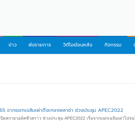
ข่าว
ผังรายการ
วิดีโอย้อนหลัง
กิจกรรม
 65 จากแยกเฉลิมเผ่าถึงเกษรพลาซ่า ช่วงประชุม APEC2022
้ง ปิดสกายวอล์คชั่วคราว ช่วงประชุม APEC2022 เริ่มจากแยกเฉลิมเผ่าไปจนถึ