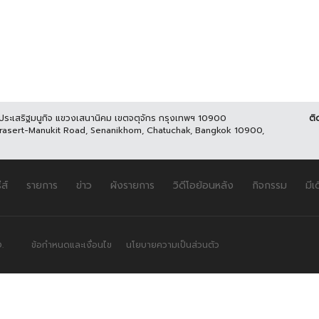
นประเสริฐมนูกิจ แขวงเสนานิคม เขตจตุจักร กรุงเทพฯ 10900
ติ
Prasert-Manukit Road, Senanikhom, Chatuchak, Bangkok 10900,
ีส์
รายการ
ข่าว
ผังรายการ
วิดีโอย้อนหลัง
กิจกรรม
มีเ
.
ข้อกำหนดและเงื่อนไข
นโยบายความเป็นส่วนตัว