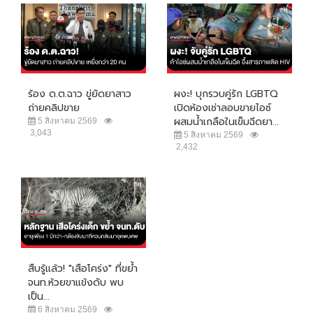
ร้อง ด.ต.ฉาว ขู่ยัดยาสาว
ผงะ! บุกรวบคู่รัก LGBTQ
ถ่ายคลิปขาย
เปิดห้องเช่าลอบขายไอซ์
ผสมน้ำเกลือในเข็มฉีดยา...
5 สิงหาคม 2569
3,043
5 สิงหาคม 2569
2,432
สืบรู้แล้ว! "เสือโคร่ง" ที่ขย้ำ
จนท.ห้วยขาแข้งดับ พบ
เป็น...
6 สิงหาคม 2569