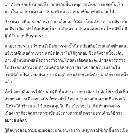
เอาตัวเค ร้อยล้าน ออกไป กดลงกับพื้น เหตุการณ์ทุกอย่างเกิดขึ้นเร็ว
มากในเวลาประมาณ 2-3 นาที แล้วเจ้าหน้าที่ก็มาพาตัวออกไป
ซึ่งระหว่างที่เค ร้อยล้าน เข้ามาล็อกคอ ก็ได้ตะโกนดังๆ ว่า “ผมมีระเบิด
ผมมีระเบิด” ทำให้คนที่อยู่ในงานเกิดความสับสนอลหม่าน โชคดีที่ไม่มี
ผู้ได้รับบาดเจ็บรุนแรง
นายธนาธร เผยว่า ตนยังมีอาการฟกช้ำนิดหน่อยที่บริเวณแก้มซ้ายและ
บริเวณต้นคอด้านขวา แต่ยืนยันว่าไม่ได้ถูกต่อย ซึ่งหลังจากนี้จะเดิน
ทางเข้าพบแพทย์เพื่อตรวจร่างกายโดยละเอียดและจะนำผลการตรวจ
ไปประกอบสำนวน ดำเนินคดีข้อหาทำร้ายร่างกายต่อไป เพราะใน
กรณีนี้ถือเป็นบุคคลอันตราย มีพฤติกรรมลักษณะนี้ซ้ำๆ มาสักระยะหนึ่ง
แล้ว
ทั้งนี้ อยากสื่อสารไปยังกลุ่มผู้ที่เห็นต่างทางการเมืองว่า ต่อให้เราไม่เห็น
ด้วยทางการเมืองอย่างไร ก็ขออย่าใช้ความรุนแรงกัน สงบสติอารมณ์
เปิดใจให้กว้างและใช้เหตุผลคุยกัน ถึงแม้เราจะไม่เห็นด้วยทางการ
เมือง เราต้องจัดการความขัดแย้งทางความคิดความอ่านด้วยวิธีการ
อย่างสันติสุข
ผู้สื่อข่าวสอบถามมุมมองของนายธนาธรว่า เหตุการณ์ที่เกิดขึ้นอาจเป็น