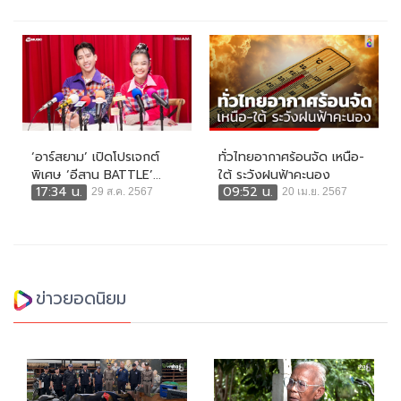
‘อาร์สยาม’ เปิดโปรเจกต์
ทั่วไทยอากาศร้อนจัด เหนือ-
พิเศษ ‘อีสาน BATTLE’...
ใต้ ระวังฝนฟ้าคะนอง
17:34 น.
09:52 น.
29 ส.ค. 2567
20 เม.ย. 2567
ข่าวยอดนิยม