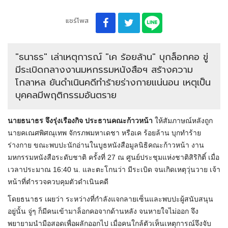
แชร์โพส
"ธนาธร" เล่าเหตุการณ์ "เค ร้อยล้าน" บุกล็อกคอ ขู่
มีระเบิดกลางงานมหกรรมหนังสือฯ สร้างความ
โกลาหล ยันดำเนินคดีทำร้ายร่างกายแน่นอน เหตุเป็น
บุคคลมีพฤติกรรมอันตราย
นายธนาธร จึงรุ่งเรืองกิจ ประธานคณะก้าวหน้า
ให้สัมภาษณ์หลังถูก
นายคเณศพิศณุเทพ จักรภพมหาเดชา หรือเค ร้อยล้าน บุกทำร้าย
ร่างกาย ขณะพบปะนักอ่านในบูธหนังสือมูลนิธิคณะก้าวหน้า งาน
มหกรรมหนังสือระดับชาติ ครั้งที่ 27 ณ ศูนย์ประชุมแห่งชาติสิริกิติ์ เมื่อ
เวลาประมาณ 16:40 น. และตะโกนว่า มีระเบิด จนเกิดเหตุวุ่นวาย เจ้า
หน้าที่ตำรวจควบคุมตัวดำเนินคดี
โดยธนาธร เผยว่า ระหว่างที่กำลังแจกลายเซ็นและพบปะผู้สนับสนุน
อยู่นั้น จู่ๆ ก็มีคนเข้ามาล็อกคอจากด้านหลัง จนหายใจไม่ออก จึง
พยายามนำมือสอดเพื่อผลักออกไป เมื่อคนใกล้ตัวเห็นเหตุการณ์จึงจับ