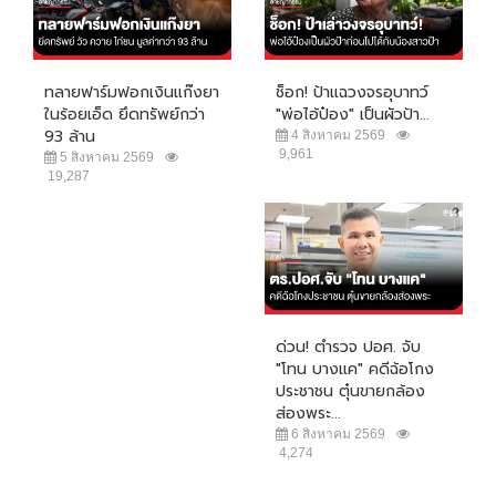
ทลายฟาร์มฟอกเงินแก๊งยา
ช็อก! ป้าแฉวงจรอุบาทว์
ในร้อยเอ็ด ยึดทรัพย์กว่า
"พ่อไอ้ป๋อง" เป็นผัวป้า...
93 ล้าน
4 สิงหาคม 2569
9,961
5 สิงหาคม 2569
19,287
ด่วน! ตำรวจ ปอศ. จับ
"โทน บางแค" คดีฉ้อโกง
ประชาชน ตุ๋นขายกล้อง
ส่องพระ...
6 สิงหาคม 2569
4,274