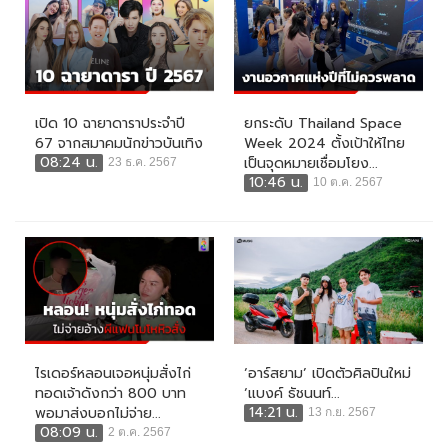
เปิด 10 ฉายาดาราประจำปี
ยกระดับ Thailand Space
67 จากสมาคมนักข่าวบันเทิง
Week 2024 ตั้งเป้าให้ไทย
08:24 น.
เป็นจุดหมายเชื่อมโยง...
23 ธ.ค. 2567
10:46 น.
10 ต.ค. 2567
ไรเดอร์หลอนเจอหนุ่มสั่งไก่
‘อาร์สยาม’ เปิดตัวศิลปินใหม่
ทอดเจ้าดังกว่า 800 บาท
‘แบงค์ ธัชนนท์...
14:21 น.
พอมาส่งบอกไม่จ่าย...
13 ก.ย. 2567
08:09 น.
2 ต.ค. 2567