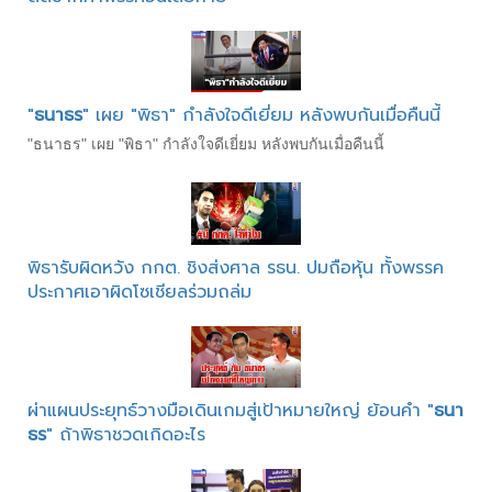
"
ธนาธร
" เผย "พิธา" กำลังใจดีเยี่ยม หลังพบกันเมื่อคืนนี้
"ธนาธร" เผย "พิธา" กำลังใจดีเยี่ยม หลังพบกันเมื่อคืนนี้
พิธารับผิดหวัง กกต. ชิงส่งศาล รธน. ปมถือหุ้น ทั้งพรรค
ประกาศเอาผิดโซเชียลร่วมถล่ม
ผ่าแผนประยุทธ์วางมือเดินเกมสู่เป้าหมายใหญ่ ย้อนคำ "
ธนา
ธร
" ถ้าพิธาชวดเกิดอะไร