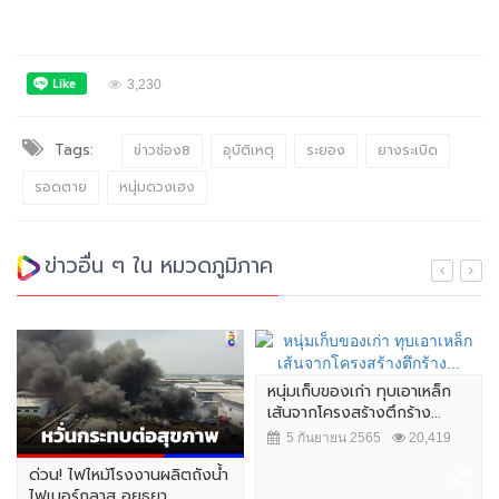
3,230
Tags:
ข่าวช่อง8
อุบัติเหตุ
ระยอง
ยางระเบิด
รอดตาย
หนุ่มดวงเฮง
ข่าวอื่น ๆ ใน หมวดภูมิภาค
หนุ่มเก็บของเก่า ทุบเอาเหล็ก
เส้นจากโครงสร้างตึกร้าง...
5 กันยายน 2565
20,419
ด่วน! ไฟไหม้โรงงานผลิตถังน้ำ
ไฟเบอร์กลาส อยุธยา