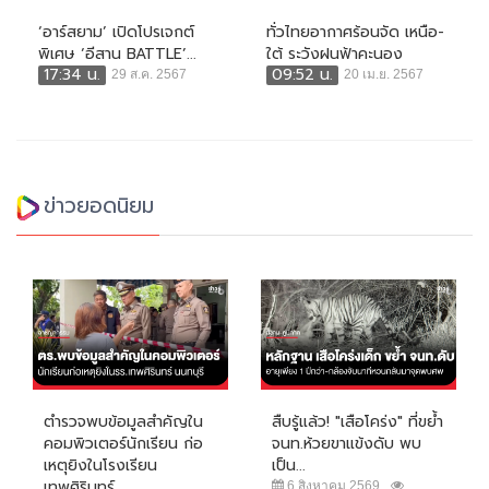
‘อาร์สยาม’ เปิดโปรเจกต์
ทั่วไทยอากาศร้อนจัด เหนือ-
พิเศษ ‘อีสาน BATTLE’...
ใต้ ระวังฝนฟ้าคะนอง
17:34 น.
09:52 น.
29 ส.ค. 2567
20 เม.ย. 2567
ข่าวยอดนิยม
ตำรวจพบข้อมูลสำคัญใน
สืบรู้แล้ว! "เสือโคร่ง" ที่ขย้ำ
คอมพิวเตอร์นักเรียน ก่อ
จนท.ห้วยขาแข้งดับ พบ
เหตุยิงในโรงเรียน
เป็น...
เทพศิรินทร์...
6 สิงหาคม 2569