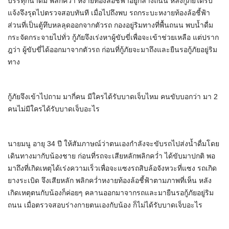
บรรทุกน้ำดื่ม พลิกคว่ำ หงายท้องล้อชี้ฟ้าอยู่กลางถนน หลังกู้ภัยได้รับ
แจ้งจึงรุดไปตรวจสอบทันที เมื่อไปถึงพบ รถกระบะหงายท้องล้อชี้ฟ้า
ส่วนที่เป็นตู้ทึบหลลุดออกจากตัวรถ กองอยู่ริมทางที่พื้นถนน พบน้ำดื่ม
กระจัดกระจายไปทั่ว กู้ภัยจึงเร่งหาผู้ขับขี่เพื่อจะเข้าช่วยเหลือ แต่ปราก
ฎว่า ผู้ขับขี่ได้ออกมาจากตัวรถ ก่อนที่กู้ภัยจะมาถึงและยืนรอกู้ภัยอยู่ริม
ทาง
กู้ภัยจึงเข้าไปถาม มากี่คน มีใครได้รับบาดเจ็บไหม คนขับบอกว่า มา 2
คนไม่มีใครได้รับบาดเจ็บอะไร
นายมนู อายุ 34 ปี ให้สัมภาษณ์ว่าตนเองกำลังจะขับรถไปส่งน้ำดื่มโดย
เดินทางมากับน้องชาย ก่อนที่รถจะเสียหลักพลิกคว่ำ ได้ขับมาปกติ พอ
มาถึงที่เกิดเหตุได้เร่งความเร็วเพื่อจะแซงรถสิบล้อจังหวะที่แซง รถเกิด
ยางระเบิด จึงเสียหลัก พลิกคว่ำหงายท้องล้อชี้ฟ้าตามภาพที่เห็น หลัง
เกิดเหตุตนกับน้องก็ค่อยๆ คลานออกมาจากรถและมายืนรอกู้ภัยอยู่ริม
ถนน เมื่อตรวจสอบร่างกายตนเองกับน้อง ก็ไม่ได้รับบาดเจ็บอะไร