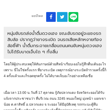
แชร์โพส
หนุ่มขับรถส่งน้ำดื่มดวงเฮง ขณะขับรถอยู่จะแซงรถ
สิบล้อ ปรากฎว่ายางระเบิด จนรถเสียหลักหงายท้อง
ล้อชี้ฟ้า น้ำดื่มกระจายเกลื่อนถนนคนขับหนุ่มดวงเฮง
ไม่ได้รับบาดเจ็บใด ๆ ทั้งสิ้น
โดยให้ผู้ประสบเหตุให้สัมภาษณ์ด้วยสีหน้าเรียบเฉยไม่รู้สึกตื่นเต้นอะไร
เพราะ นี่ไม่ใช่ครั้งแรก ที่ยางระเบิด เหตุการณ์ยางระเบิดถ้ารวมครั้งนี้ก็
4 ครั้งแล้วและก็รอดทุกครั้ง ไม่ได้บาดเจ็บอะไรอย่างเหลือเชื่อ
เมื่อเวลา 13.00 น.วันที่ 17 ตุลาคม กู้ภัยปลวกแดง จังหวัดระยองได้รับ
แจ้งจากประชาชนว่า ที่บริเวณ ถนน 3245 หนองใหญ่ มุ่งหน้า แยกเขา
น้อย ต.ตาสิทธิ์ อ.ปลวกแดง จ.ระยอง ได้มีอุบัติเหตุ รถกระบะตู้ทึบ