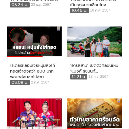
08:24 น.
เป็นจุดหมายเชื่อมโยง...
23 ธ.ค. 2567
10:46 น.
10 ต.ค. 2567
ไรเดอร์หลอนเจอหนุ่มสั่งไก่
‘อาร์สยาม’ เปิดตัวศิลปินใหม่
ทอดเจ้าดังกว่า 800 บาท
‘แบงค์ ธัชนนท์...
14:21 น.
พอมาส่งบอกไม่จ่าย...
13 ก.ย. 2567
08:09 น.
2 ต.ค. 2567