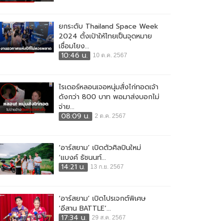
ยกระดับ Thailand Space Week
2024 ตั้งเป้าให้ไทยเป็นจุดหมาย
เชื่อมโยง...
10:46 น.
10 ต.ค. 2567
ไรเดอร์หลอนเจอหนุ่มสั่งไก่ทอดเจ้า
ดังกว่า 800 บาท พอมาส่งบอกไม่
จ่าย...
08:09 น.
2 ต.ค. 2567
‘อาร์สยาม’ เปิดตัวศิลปินใหม่
‘แบงค์ ธัชนนท์...
14:21 น.
13 ก.ย. 2567
‘อาร์สยาม’ เปิดโปรเจกต์พิเศษ
‘อีสาน BATTLE’...
17:34 น.
29 ส.ค. 2567