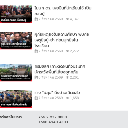
โฆษก ตร. เผยปืนที่นักเรียนใช้ เป็น
ของปู่
มด่ำส่งท้ายปีกับงาน Beer & Food
ประชาชนร้อยละ 41.76 ชี้ ปิดผับตี 2
7 สิงหาคม 2569
4,147
ring Festival 2023
เหมาะสมดีแล้ว
7 ธันวาคม 2566
7,954
22 ตุลาคม 2566
10,002
ผู้ก่อเหตุยิงในสถานศึกษา พบก่อ
เหตุยิงปู่-ย่า ก่อนบุกยิงใน
โรงเรียน...
7 สิงหาคม 2569
2,272
กรมชลฯ เกาะติดฝนทั่วประเทศ
เฝ้าระวังพื้นที่เสี่ยงอุทกภัย
6 สิงหาคม 2569
2,261
ร่าง "ฮลุน" ถึงบ้านเกิดแล้ว
7 สิงหาคม 2569
1,658
ดต่อลงโฆษณา
+66 2 037 8888
+668 4940 4303