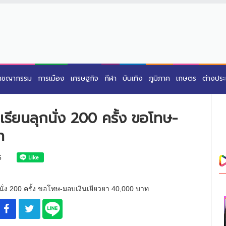
าชญากรรม
การเมือง
เศรษฐกิจ
กีฬา
บันเทิง
ภูมิภาค
เกษตร
ต่างปร
เรียนลุกนั่ง 200 ครั้ง ขอโทษ-
ท
6