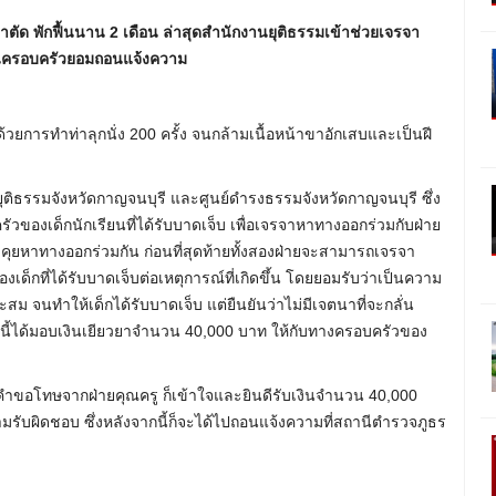
งผ่าตัด พักฟื้นนาน 2 เดือน ล่าสุดสำนักงานยุติธรรมเข้าช่วยเจรจา
านครอบครัวยอมถอนแจ้งความ
น ด้วยการทำท่าลุกนั่ง 200 ครั้ง จนกล้ามเนื้อหน้าขาอักเสบและเป็นฝี
านยุติธรรมจังหวัดกาญจนบุรี และศูนย์ดำรงธรรมจังหวัดกาญจนบุรี ซึ่ง
ัวของเด็กนักเรียนที่ได้รับบาดเจ็บ เพื่อเจรจาหาทางออกร่วมกับฝ่าย
าพูดคุยหาทางออกร่วมกัน ก่อนที่สุดท้ายทั้งสองฝ่ายจะสามารถเจรจา
ด็กที่ได้รับบาดเจ็บต่อเหตุการณ์ที่เกิดขึ้น โดยยอมรับว่าเป็นความ
สม จนทำให้เด็กได้รับบาดเจ็บ แต่ยืนยันว่าไม่มีเจตนาที่จะกลั่น
กันนี้ได้มอบเงินเยียวยาจำนวน 40,000 บาท ให้กับทางครอบครัวของ
ับคำขอโทษจากฝ่ายคุณครู ก็เข้าใจและยินดีรับเงินจำนวน 40,000
มรับผิดชอบ ซึ่งหลังจากนี้ก็จะได้ไปถอนแจ้งความที่สถานีตำรวจภูธร