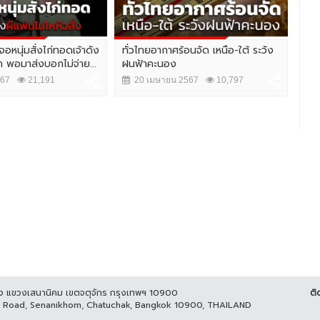
อหนุ่มสั่งไก่ทอดเจ้าดัง
ทั่วไทยอากาศร้อนจัด เหนือ-ใต้ ระวัง
ดื่
 พอมาส่งบอกไม่จ่าย...
ฝนฟ้าคะนอง
Pai
567
21,191
20 เมษายน 2567
10,797
1
ูกิจ แขวงเสนานิคม เขตจตุจักร กรุงเทพฯ 10900
ติ
it Road, Senanikhom, Chatuchak, Bangkok 10900, THAILAND