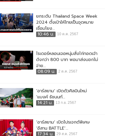
ยกระดับ Thailand Space Week
2024 ตั้งเป้าให้ไทยเป็นจุดหมาย
เชื่อมโยง...
10:46 น.
10 ต.ค. 2567
ไรเดอร์หลอนเจอหนุ่มสั่งไก่ทอดเจ้า
ดังกว่า 800 บาท พอมาส่งบอกไม่
จ่าย...
08:09 น.
2 ต.ค. 2567
‘อาร์สยาม’ เปิดตัวศิลปินใหม่
‘แบงค์ ธัชนนท์...
14:21 น.
13 ก.ย. 2567
‘อาร์สยาม’ เปิดโปรเจกต์พิเศษ
‘อีสาน BATTLE’...
17:34 น.
29 ส.ค. 2567