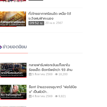
ทั่วไทยอากาศร้อนจัด เหนือ-ใต้
ระวังฝนฟ้าคะนอง
09:52 น.
20 เม.ย. 2567
ข่าวยอดนิยม
ทลายฟาร์มฟอกเงินแก๊งยาใน
ร้อยเอ็ด ยึดทรัพย์กว่า 93 ล้าน
5 สิงหาคม 2569
18,200
ช็อก! ป้าแฉวงจรอุบาทว์ "พ่อไอ้ป๋อ
ง" เป็นผัวป้า...
เอาด้วย! ลงมติประณาม 'รัสเซีย'
'ฮ่องกง' สร้างสถานกักตัว เสร็จ
4 สิงหาคม 2569
9,821
รานยูเครน
ภายใน 7 วัน
 มีนาคม 2565
8,451
2 มีนาคม 2565
4,427