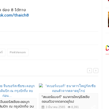
 ช่อง 8 ได้ทาง
ok.com/thaich8
ก์
PinkVenom
"สเบอร์แบงก์" ธนาคารใหญ่รัสเซีย
ไทย
ถอนตัวจากตลาดยุโรป
รุก
จีนขอรัสเซียชะลอบุก
ลิมปิก ณ กรุงปักกิ่ง จบ
3 มีนาคม 2565
8,391
3