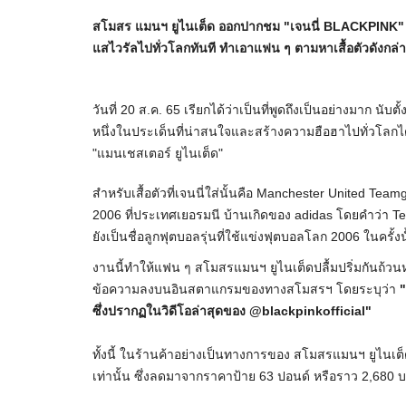
สโมสร แมนฯ ยูไนเต็ด ออกปากชม "เจนนี่ BLACKPINK"
แสไวรัลไปทั่วโลกทันที ทำเอาแฟน ๆ ตามหาเสื้อตัวดังกล่าว
วันที่ 20 ส.ค. 65 เรียกได้ว่าเป็นที่พูดถึงเป็นอย่างมาก นับต
หนึ่งในประเด็นที่น่าสนใจและสร้างความฮือฮาไปทั่วโลกได้ไ
"แมนเชสเตอร์ ยูไนเต็ด"
สำหรับเสื้อตัวที่เจนนี่ใส่นั้นคือ Manchester United T
2006 ที่ประเทศเยอรมนี บ้านเกิดของ adidas โดยคำว่า Tea
ยังเป็นชื่อลูกฟุตบอลรุ่นที่ใช้แข่งฟุตบอลโลก 2006 ในครั้งน
งานนี้ทำให้แฟน ๆ สโมสรแมนฯ ยูไนเต็ดปลื้มปริ่มกันถ้วน
ข้อความลงบนอินสตาแกรมของทางสโมสรฯ โดยระบุว่า
"
ซึ่งปรากฏในวิดีโอล่าสุดของ @blackpinkofficial"
ทั้งนี้ ในร้านค้าอย่างเป็นทางการของ สโมสรแมนฯ ยูไนเต็ด
เท่านั้น ซึ่งลดมาจากราคาป้าย 63 ปอนด์ หรือราว 2,680 บา