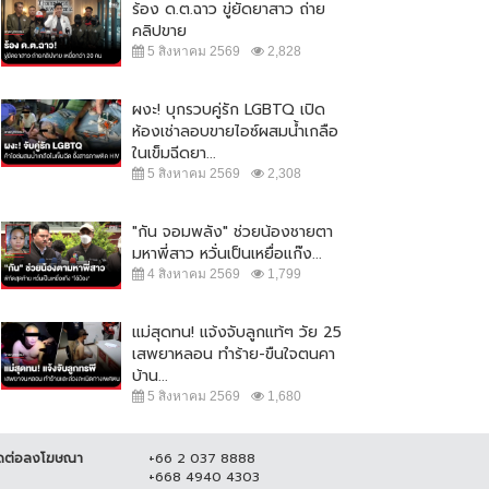
ร้อง ด.ต.ฉาว ขู่ยัดยาสาว ถ่าย
คลิปขาย
5 สิงหาคม 2569
2,828
ผงะ! บุกรวบคู่รัก LGBTQ เปิด
ห้องเช่าลอบขายไอซ์ผสมน้ำเกลือ
ในเข็มฉีดยา...
5 สิงหาคม 2569
2,308
"กัน จอมพลัง" ช่วยน้องชายตา
มหาพี่สาว หวั่นเป็นเหยื่อแก๊ง...
4 สิงหาคม 2569
1,799
แม่สุดทน! แจ้งจับลูกแท้ๆ วัย 25
เสพยาหลอน ทำร้าย-ขืนใจตนคา
บ้าน...
5 สิงหาคม 2569
1,680
ดต่อลงโฆษณา
+66 2 037 8888
+668 4940 4303