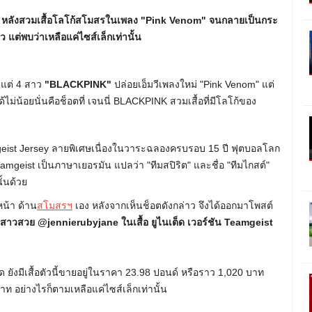
 หลังสวมเสื้อโลโก้สโมสรในเพลง "Pink Venom" จนกลายเป็นกระ
 แต่พบว่าเหลือแค่ไซส์เล็กเท่านั้น
ั้งแต่ 4 สาว
"BLACKPINK"
ปล่อยเอ็มวีเพลงใหม่ "Pink Venom" แต่
ม่น้อยนั่นคือช็อตที่ เจนนี่ BLACKPINK สวมเสื้อที่มีโลโก้ของ
eamgeist Jersey ลายพิเศษเนื่องในวาระฉลองครบรอบ 15 ปี ฟุตบอลโลก
mgeist เป็นภาษาเยอรมัน แปลว่า "ทีมสปิริต" และชื่อ "ทีมไกสต์"
ั้นด้วย
หน้า ด้าน
สโมสรฯ
เอง หลังจากเห็นช็อตดังกล่าว จึงได้ออกมาโพสต์
สาวสวย @jennierubyjane ในเสื้อ ยูไนเต็ด เวอร์ชัน Teamgeist
 ยังมีเสื้อตัวนี้ขายอยู่ในราคา 23.98 ปอนด์ หรือราว 1,020 บาท
ท อย่างไรก็ตามเหลือแค่ไซส์เล็กเท่านั้น