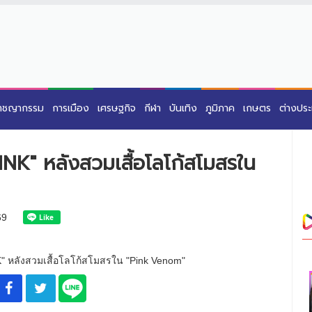
าชญากรรม
การเมือง
เศรษฐกิจ
กีฬา
บันเทิง
ภูมิภาค
เกษตร
ต่างปร
NK" หลังสวมเสื้อโลโก้สโมสรใน
69