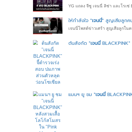
YG แถลง จีซู เจนนี่ ลิซ่า และโรเ
ให้กำลังใจ "
เจนนี่
" สูญเสียลูกคน
เจนนี่โพสต์ข่าวเศร้า สูญเสียลูกใ
ต้นสังกัด "
เจนนี่
BLACKPINK" จี
แมนฯ ยู ชม "
เจนนี่
BLACKPINK"