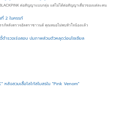
ซ่ BLACKPINK ต่อสัญญาแบบกลุ่ม แต่ไม่ได้ต่อสัญญาเดี่ยวของแต่ละคน
ที่ 2 ในครรภ์
นครรภ์หลังตรวจอัลตราซาวนด์ คุณหมอไม่พบหัวใจน้องแล้ว
้ตำรวจเร่งสอบ ปมภาพส่วนตัวหลุดว่อนโซเชียล
 หลังสวมเสื้อโลโก้สโมสรใน "Pink Venom"