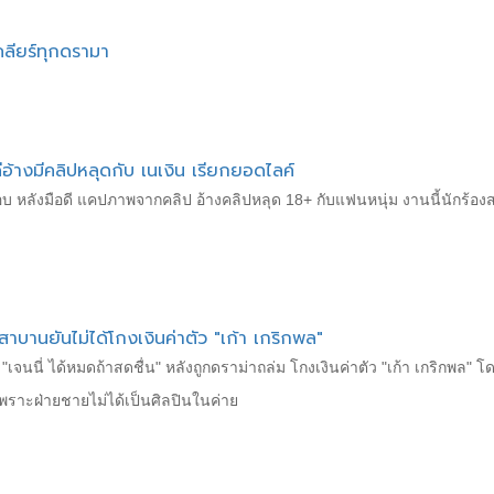
คลียร์ทุกดรามา
อ้างมีคลิปหลุดกับ เนเงิน เรียกยอดไลค์
อบ หลังมือดี แคปภาพจากคลิป อ้างคลิปหลุด 18+ กับแฟนหนุ่ม งานนี้นักร้องส
าบานยันไม่ได้โกงเงินค่าตัว "เก้า เกริกพล"
เจนนี่ ได้หมดถ้าสดชื่น" หลังถูกดราม่าถล่ม โกงเงินค่าตัว "เก้า เกริกพล" 
 เพราะฝ่ายชายไม่ได้เป็นศิลปินในค่าย