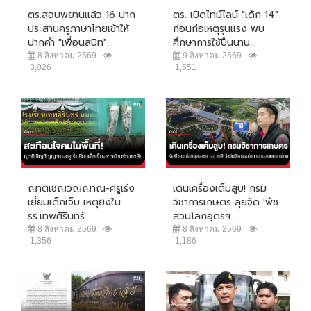
ตร.สอบพยานแล้ว 16 ปาก
ตร. เปิดไทม์ไลน์ "เด็ก 14"
ประสานครูภาษาไทยเข้าให้
ก่อนก่อเหตุรุนแรง พบ
ปากคำ "เพื่อนสนิท"...
ศึกษาการใช้ปืนนาน...
8 สิงหาคม 2569
9 สิงหาคม 2569
3,026
1,551
ญาติเชิญวิญญาณ-ครูเร่ง
เดินเครื่องเต็มสูบ! กรม
เยี่ยมเด็กเจ็บ เหตุยิงใน
วิชาการเกษตร ลุยจัด 'พืช
รร.เทพศิรินทร์...
สวนโลกอุดรฯ...
8 สิงหาคม 2569
8 สิงหาคม 2569
1,356
1,186