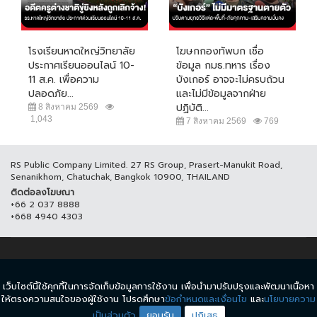
โรงเรียนหาดใหญ่วิทยาลัย
โฆษกกองทัพบก เชื่อ
ประกาศเรียนออนไลน์ 10-
ข้อมูล กมธ.ทหาร เรื่อง
11 ส.ค. เพื่อความ
บังเกอร์ อาจจะไม่ครบถ้วน
ปลอดภัย...
และไม่มีข้อมูลจากฝ่าย
ปฏิบัติ...
8 สิงหาคม 2569
1,043
7 สิงหาคม 2569
769
RS Public Company Limited. 27 RS Group, Prasert-Manukit Road,
Senanikhom, Chatuchak, Bangkok 10900, THAILAND
ติดต่อลงโฆษณา
+66 2 037 8888
+668 4940 4303
© COPYRIGHT 2017 THAICH8.COM, ALL RIGHT RESERVED.
เว็บไซต์นี้ใช้คุกกี้ในการจัดเก็บข้อมูลการใช้งาน เพื่อนำมาปรับปรุงและพัฒนาเนื้อหา
ข้อกำหนดและเงื่อนไข
นโยบายความเป็นส่วนตัว
ให้ตรงความสนใจของผู้ใช้งาน โปรดศึกษา
ข้อกำหนดและเงื่อนไข
และ
นโยบายความ
เป็นส่วนตัว
ยอมรับ
ปฏิเสธ