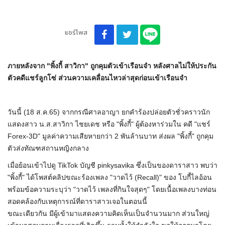
แชร์โพส
ภายหลังจาก "พิ้งกี้ สาวิกา" ถูกคุมตัวเข้าเรือนจำ หลังศาลไม่ให้ประกัน
ตัวคดีแชร์ลูกโซ่ ส่วนความเคลื่อนไหวล่าสุดก่อนเข้าเรือนจำ
วันนี้ (18 ส.ค.65) จากกรณีศาลอาญา ยกคำร้องปล่อยตัวชั่วคราวนัก
แสดงสาว น.ส.สาวิกา ไชยเดช หรือ "พิ้งกี้" ผู้ต้องหาร่วมใน คดี "แชร์
Forex-3D" มูลค่าความเสียหายกว่า 2 พันล้านบาท ส่งผล "พิ้งกี้" ถูกคุม
ตัวส่งทัณฑสถานหญิงกลาง
เมื่อย้อนเข้าไปดู TikTok บัญชี pinkysavika ซึ่งเป็นของดาราสาว พบว่า
"พิ้งกี้" ได้โพสต์คลิปขณะร้องเพลง "วาดไว้ (Recall)" ของ โบกี้ไลอ้อน
พร้อมข้อความระบุว่า "วาดไว้ เพลงที่กินใจสุดๆ" โดยเนื้อเพลงบางท่อน
สอดคล้องกับเหตุการณ์ที่ดาราสาวเจอในตอนนี้
ขณะเดียวกัน มีผู้เข้ามาแสดงความคิดเห็นเป็นจำนวนมาก ส่วนใหญ่