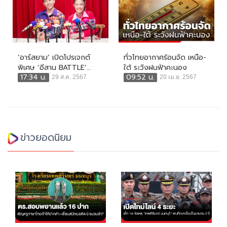
‘อาร์สยาม’ เปิดโปรเจกต์
ทั่วไทยอากาศร้อนจัด เหนือ-
พิเศษ ‘อีสาน BATTLE’...
ใต้ ระวังฝนฟ้าคะนอง
17:34 น.
09:52 น.
29 ส.ค. 2567
20 เม.ย. 2567
ข่าวยอดนิยม