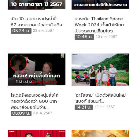
เปิด 10 ฉายาดาราประจำปี
ยกระดับ Thailand Space
67 จากสมาคมนักข่าวบันเทิง
Week 2024 ตั้งเป้าให้ไทย
08:24 น.
เป็นจุดหมายเชื่อมโยง...
23 ธ.ค. 2567
10:46 น.
10 ต.ค. 2567
ไรเดอร์หลอนเจอหนุ่มสั่งไก่
‘อาร์สยาม’ เปิดตัวศิลปินใหม่
ทอดเจ้าดังกว่า 800 บาท
‘แบงค์ ธัชนนท์...
14:21 น.
พอมาส่งบอกไม่จ่าย...
13 ก.ย. 2567
08:09 น.
2 ต.ค. 2567