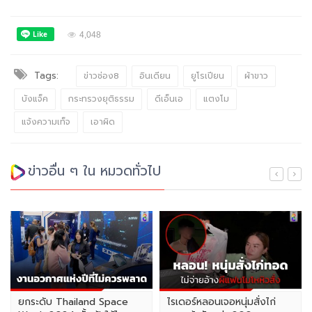
4,048
Tags:
ข่าวช่อง8
อินเดียน
ยูโรเปียน
ผ้าขาว
บังแจ็ค
กระทรวงยุติธรรม
ดีเอ็นเอ
แตงโม
แจ้งความเท็จ
เอาผิด
ข่าวอื่น ๆ ใน หมวดทั่วไป
ยกระดับ Thailand Space
ไรเดอร์หลอนเจอหนุ่มสั่งไก่