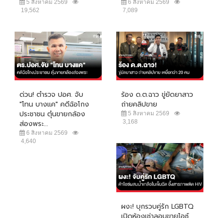
5 สิงหาคม 2569
6 สิงหาคม 2569
19,562
7,089
ด่วน! ตำรวจ ปอศ. จับ
ร้อง ด.ต.ฉาว ขู่ยัดยาสาว
"โทน บางแค" คดีฉ้อโกง
ถ่ายคลิปขาย
ประชาชน ตุ๋นขายกล้อง
5 สิงหาคม 2569
3,168
ส่องพระ...
6 สิงหาคม 2569
4,640
ผงะ! บุกรวบคู่รัก LGBTQ
เปิดห้องเช่าลอบขายไอซ์