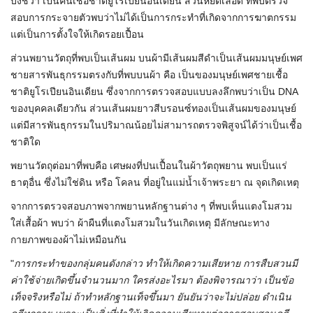
บ่งชี้ว่า เป็นคนเชื้อชาติยูโรเปียนอินเดียน ส่วนหยดเลือด ที่พบตรวจ
สอบการกระจายตัวพบว่าไม่ได้เป็นการกระทำที่เกิดจากการฆาตกรรม
แต่เป็นการตั้งใจให้เกิดรอยเปื้อน
ส่วนพยานวัตถุที่พบเป็นเส้นผม บนผ้ามีเส้นผมสีดำเป็นเส้นผมมนุษย์เพศ
ชายสารพันธุกรรมตรงกับที่พบบนผ้า คือ เป็นของมนุษย์เพศชายเชื้อ
ชาติยูโรเปียนอินเดียน ซึ่งจากการตรวจสอบแบบลงลึกพบว่าเป็น DNA
ของบุคคลเดียวกัน ส่วนเส้นผมยาวสีบรอนซ์ทองเป็นเส้นผมของมนุษย์
แต่มีสารพันธุกรรมในปริมาณน้อยไม่สามารถตรวจพิสูจน์ได้ว่าเป็นเชื้อ
ชาติใด
พยานวัตถุต่อมาที่พบคือ เศษผงที่ปนเปื้อนในผ้าวัตถุพยาน พบเป็นแร่
ธาตุอื่น ซึ่งไม่ใช่ดิน หรือ โคลน ที่อยู่ในแม่น้ำเจ้าพระยา ณ จุดเกิดเหตุ
จากการตรวจสอบภาพจากพยานหลักฐานต่าง ๆ ที่พบเห็นแตงโมสวม
ใส่เสื้อผ้า พบว่า ผ้าผืนที่แตงโมสวมในวันเกิดเหตุ มีลักษณะทาง
กายภาพของผ้าไม่เหมือนกัน
"
การกระทำของกลุ่มคนดังกล่าว ทำให้เกิดความเสียหาย การสืบสวนมี
ค่าใช้จ่ายเกิดขึ้นจำนวนมาก ใครส่งอะไรมา ต้องพิจารณาว่า เป็นข้อ
เท็จจริงหรือไม่ ถ้าทำหลักฐานเท็จขึ้นมา ยันยันว่าจะไม่ปล่อย ดำเนิน