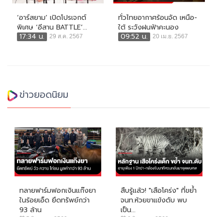
‘อาร์สยาม’ เปิดโปรเจกต์
ทั่วไทยอากาศร้อนจัด เหนือ-
พิเศษ ‘อีสาน BATTLE’...
ใต้ ระวังฝนฟ้าคะนอง
17:34 น.
09:52 น.
29 ส.ค. 2567
20 เม.ย. 2567
ข่าวยอดนิยม
ทลายฟาร์มฟอกเงินแก๊งยา
สืบรู้แล้ว! "เสือโคร่ง" ที่ขย้ำ
ในร้อยเอ็ด ยึดทรัพย์กว่า
จนท.ห้วยขาแข้งดับ พบ
93 ล้าน
เป็น...