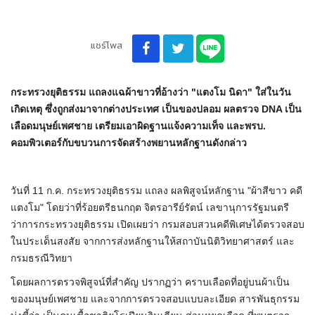
แชร์โพส
กระทรวงยุติธรรม แถลงแฉผ้าขาวที่อ้างว่า "แตงโม นิดา" ใส่ในวัน
เกิดเหตุ ซึ่งถูกส่งมาจากต่างประเทศ เป็นของปลอม ผลตรวจ DNA เป็น
เลือดมนุษย์เพศชาย เตรียมเอาผิดฐานแจ้งความเท็จ และพรบ.
คอมพิวเตอร์กับขบวนการจัดสร้างพยานหลักฐานดังกล่าว
วันที่ 11 ก.ค. กระทรวงยุติธรรม แถลง ผลพิสูจน์หลักฐาน "ผ้าสีขาว คดี
แตงโม" โดยว่าที่ร้อยตรีธนกฤต จิตรอารีย์รัตน์ เลขานุการรัฐมนตรี
ว่าการกระทรวงยุติธรรม เปิดเผยว่า กรมสอบสวนคดีพิเศษได้ตรวจสอบ
ในประเด็นสงสัย จากการส่งหลักฐานให้สถาบันนิติวิทยาศาสตร์ และ
กรมธรณีวิทยา
โดยผลการตรวจพิสูจน์ที่สำคัญ ปรากฏว่า คราบเลือดที่อยู่บนผ้าเป็น
ของมนุษย์เพศชาย และจากการตรวจสอบแบบละเอียด สารพันธุกรรม