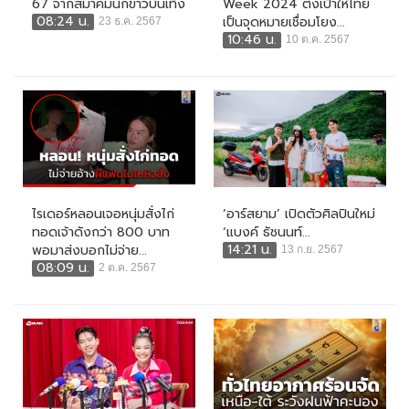
67 จากสมาคมนักข่าวบันเทิง
Week 2024 ตั้งเป้าให้ไทย
08:24 น.
เป็นจุดหมายเชื่อมโยง...
23 ธ.ค. 2567
10:46 น.
10 ต.ค. 2567
ไรเดอร์หลอนเจอหนุ่มสั่งไก่
‘อาร์สยาม’ เปิดตัวศิลปินใหม่
ทอดเจ้าดังกว่า 800 บาท
‘แบงค์ ธัชนนท์...
14:21 น.
พอมาส่งบอกไม่จ่าย...
13 ก.ย. 2567
08:09 น.
2 ต.ค. 2567