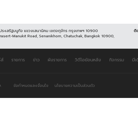
นประเสริฐมนูกิจ แขวงเสนานิคม เขตจตุจักร กรุงเทพฯ 10900
ติ
Prasert-Manukit Road, Senanikhom, Chatuchak, Bangkok 10900,
ีส์
รายการ
ข่าว
ผังรายการ
วิดีโอย้อนหลัง
กิจกรรม
มีเ
.
ข้อกำหนดและเงื่อนไข
นโยบายความเป็นส่วนตัว