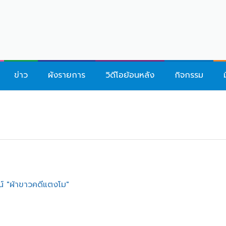
ข่าว
ผังรายการ
วิดีโอย้อนหลัง
กิจกรรม
น์ "ผ้าขาวคดีแตงโม"