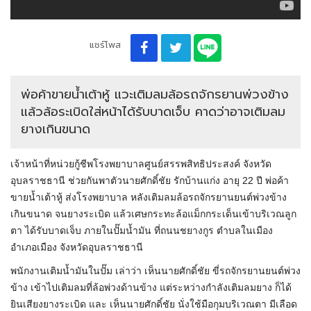
แชร์โพส
พ่อค้าขายน้ำเต้าหู้ แวะเติมลมล้อรถจักรยานพ่วงข้าง
แล้วล้อระเบิดใส่หน้าได้รับบาดเจ็บ คาดว่าอาจเติมลม
ยางเกินขนาด
เจ้าหน้าที่หน่วยกู้ชีพโรงพยาบาลศูนย์สรรพสิทธิประสงค์ จังหวัด
อุบลราชธานี ช่วยกันพาตัวนายศักดิ์ชัย รักบ้านแก่ง อายุ 22 ปี พ่อค้า
ขายน้ำเต้าหู้ ส่งโรงพยาบาล หลังเติมลมล้อรถจักรยานยนต์พ่วงข้าง
เกินขนาด จนยางระเบิด แล้วเศษกระทะล้อแม็กกระเด็นเข้าบริเวณลูก
ตา ได้รับบาดเจ็บ ภายในปั๊มน้ำมัน ที่ถนนชยางกูร ตำบลในเมือง
อำเภอเมือง จังหวัดอุบลราชธานี
พนักงานเติมน้ำมันในปั๊ม เล่าว่า เห็นนายศักดิ์ชัย ขี่รถจักรยานยนต์พ่วง
ข้าง เข้าไปเติมลมที่ล้อพ่วงด้านข้าง แต่ระหว่างกำลังเติมลมยาง ก็ได้
ยินเสียงยางระเบิด และ เห็นนายศักดิ์ชัย นั่งใช้มือกุมบริเวณตา มีเลือด