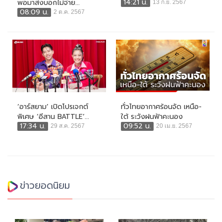
14:21 น.
พอมาส่งบอกไม่จ่าย...
13 ก.ย. 2567
08:09 น.
2 ต.ค. 2567
‘อาร์สยาม’ เปิดโปรเจกต์
ทั่วไทยอากาศร้อนจัด เหนือ-
พิเศษ ‘อีสาน BATTLE’...
ใต้ ระวังฝนฟ้าคะนอง
17:34 น.
09:52 น.
29 ส.ค. 2567
20 เม.ย. 2567
ข่าวยอดนิยม