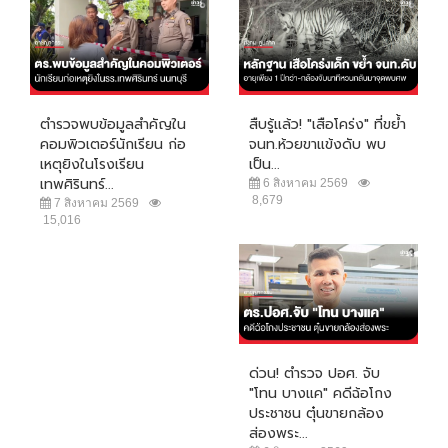
ตำรวจพบข้อมูลสำคัญใน
สืบรู้แล้ว! "เสือโคร่ง" ที่ขย้ำ
คอมพิวเตอร์นักเรียน ก่อ
จนท.ห้วยขาแข้งดับ พบ
เหตุยิงในโรงเรียน
เป็น...
เทพศิรินทร์...
6 สิงหาคม 2569
8,679
7 สิงหาคม 2569
15,016
ด่วน! ตำรวจ ปอศ. จับ
"โทน บางแค" คดีฉ้อโกง
ประชาชน ตุ๋นขายกล้อง
ส่องพระ...