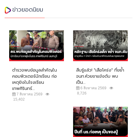
ข่าวยอดนิยม
ตำรวจพบข้อมูลสำคัญใน
สืบรู้แล้ว! "เสือโคร่ง" ที่ขย้ำ
คอมพิวเตอร์นักเรียน ก่อ
จนท.ห้วยขาแข้งดับ พบ
เหตุยิงในโรงเรียน
เป็น...
เทพศิรินทร์...
6 สิงหาคม 2569
8,726
7 สิงหาคม 2569
15,402