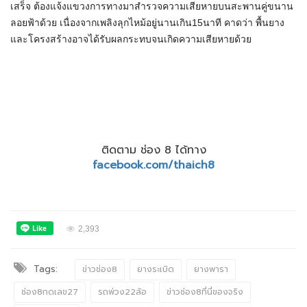
เสร็จ ต้องแจ้งแขวงการทางมาสำรวจความเสียหายบนสะพานคู่ขนาน
ลอยฟ้าด้วย เนื่องจากเพลิงลุกไหม้อยู่นานเกิน15นาที คาดว่า พื้นยาง
และโครงสร้างอาจได้รับผลกระทบจนเกิดความเสียหายด้วย
ติดตาม ช่อง 8 ได้ทาง
facebook.com/thaich8
2,393
Tags:
ข่าวช่อง8
ยางระเบิด
ยางพารา
ช่อง8กดเลข27
รถพ่วง22ล้อ
ข่าวช่อง8ที่นี่ของจริง