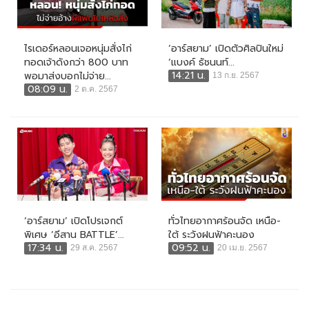
ไรเดอร์หลอนเจอหนุ่มสั่งไก่
‘อาร์สยาม’ เปิดตัวศิลปินใหม่
ทอดเจ้าดังกว่า 800 บาท
‘แบงค์ ธัชนนท์...
14:21 น.
พอมาส่งบอกไม่จ่าย...
13 ก.ย. 2567
08:09 น.
2 ต.ค. 2567
‘อาร์สยาม’ เปิดโปรเจกต์
ทั่วไทยอากาศร้อนจัด เหนือ-
พิเศษ ‘อีสาน BATTLE’...
ใต้ ระวังฝนฟ้าคะนอง
17:34 น.
09:52 น.
29 ส.ค. 2567
20 เม.ย. 2567