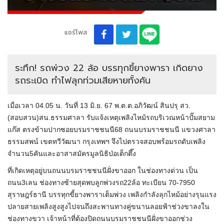
แชร์โพส
ระทึก! รถพ่วง 22 ล้อ บรรทุกขี้ยางพารา เกิดยาง
รถระเบิด ทำไฟลุกท่วมเสียหายทั้งคัน
เมื่อเวลา 04.05 น. วันที่ 13 มิ.ย. 67 พ.ต.ต.อภิวัฒน์ สินปรุ สว.
(สอบสวน)สน.ธรรมศาลา รับแจ้งเหตุเพลิงไหม้รถบริเวณหน้าปั๊มสยาม
แก๊ส ตรงข้ามปากซอยบรมราชชนนี68 ถนนบรมราชชนนี แขวงศาลา
ธรรมสพน์ เขตทวีวัฒนา กรุงเทพฯ จึงไปตรวจสอบพร้อมรถดับเพลิง
จำนวน5คันและอาสาสมัครมูลนิธิป่อเต็กตึ๊ง
ที่เกิดเหตุอยู่บนถนนบรมราชชนนีฝั่งขาออก ในช่องทางด่วน เป็น
ถนน3เลน ช่องทางซ้ายสุดพบลูกพ่วงรถ22ล้อ ทะเบียน 70-7950
สุราษฎร์ธานี บรรทุกขี้ยางพาราเต็มพ่วง เพลิงกำลังลุกไหม้อย่างรุนแรง
ปลายสายเพลิงสูงสูงไปจนถึงสะพานทางคู่ขนานลอยฟ้าช่วงขาลงใน
ช่องทางขวา เจ้าหน้าที่ต้องปิดถนนบรมราชชนนีฝั่งขาออกช่วง