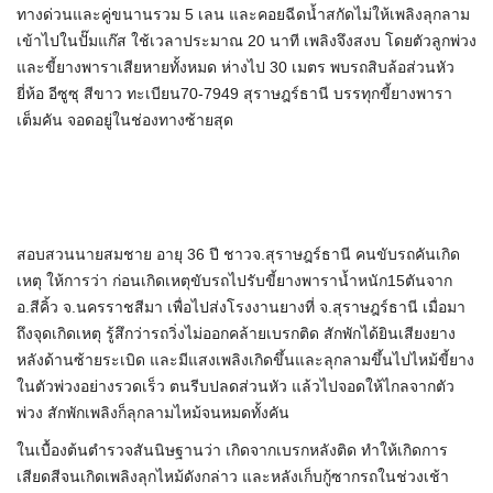
ทางด่วนและคู่ขนานรวม 5 เลน และคอยฉีดน้ำสกัดไม่ให้เพลิงลุกลาม
เข้าไปในปั๊มแก๊ส ใช้เวลาประมาณ 20 นาที เพลิงจึงสงบ โดยตัวลูกพ่วง
และขี้ยางพาราเสียหายทั้งหมด ห่างไป 30 เมตร พบรถสิบล้อส่วนหัว
ยี่ห้อ อีซูซุ สีขาว ทะเบียน70-7949 สุราษฎร์ธานี บรรทุกขี้ยางพารา
เต็มคัน จอดอยู่ในช่องทางซ้ายสุด
สอบสวนนายสมชาย อายุ 36 ปี ชาวจ.สุราษฎร์ธานี คนขับรถคันเกิด
เหตุ ให้การว่า ก่อนเกิดเหตุขับรถไปรับขี้ยางพาราน้ำหนัก15ตันจาก
อ.สีคิ้ว จ.นครราชสีมา เพื่อไปส่งโรงงานยางที่ จ.สุราษฎร์ธานี เมื่อมา
ถึงจุดเกิดเหตุ รู้สึกว่ารถวิ่งไม่ออกคล้ายเบรกติด สักพักได้ยินเสียงยาง
หลังด้านซ้ายระเบิด และมีแสงเพลิงเกิดขึ้นและลุกลามขึ้นไปไหม้ขี้ยาง
ในตัวพ่วงอย่างรวดเร็ว ตนรีบปลดส่วนหัว แล้วไปจอดให้ไกลจากตัว
พ่วง สักพักเพลิงก็ลุกลามไหม้จนหมดทั้งคัน
ในเบื้องต้นตำรวจสันนิษฐานว่า เกิดจากเบรกหลังติด ทำให้เกิดการ
เสียดสีจนเกิดเพลิงลุกไหม้ดังกล่าว และหลังเก็บกู้ซากรถในช่วงเช้า