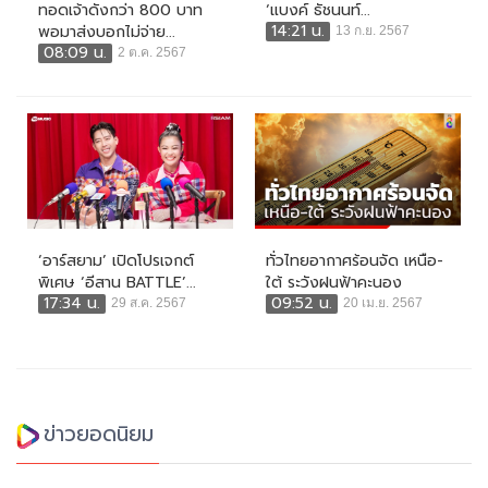
ทอดเจ้าดังกว่า 800 บาท
‘แบงค์ ธัชนนท์...
14:21 น.
พอมาส่งบอกไม่จ่าย...
13 ก.ย. 2567
08:09 น.
2 ต.ค. 2567
‘อาร์สยาม’ เปิดโปรเจกต์
ทั่วไทยอากาศร้อนจัด เหนือ-
พิเศษ ‘อีสาน BATTLE’...
ใต้ ระวังฝนฟ้าคะนอง
17:34 น.
09:52 น.
29 ส.ค. 2567
20 เม.ย. 2567
ข่าวยอดนิยม