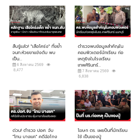
สืบรู้แล้ว! "เสือโคร่ง" ที่ขย้ำ
ตำรวจพบข้อมูลสำคัญใน
จนท.ห้วยขาแข้งดับ พบ
คอมพิวเตอร์นักเรียน ก่อ
เป็น...
เหตุยิงในโรงเรียน
เทพศิรินทร์...
6 สิงหาคม 2569
8,477
7 สิงหาคม 2569
6,838
ด่วน! ตำรวจ ปอศ. จับ
โฆษก ตร. เผยปืนที่นักเรียน
"โทน บางแค" คดีฉ้อโกง
ใช้ เป็นของปู่