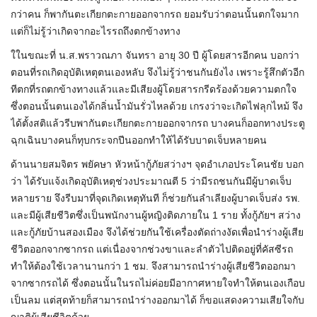
กว่าคน ก็พากันตะเกียกตะกายออกจากรถ ยอมรับว่าตอนนั้นตกใจมาก
แต่ก็ไม่รู้ว่าเกิดจากอะไรรถถึงตกข้างทาง
ใในขณะที่ น.ส.พราวณภา จันทรา อายุ 30 ปี ผู้โดยสารอีกคน บอกว่า
ตอนที่รถเกิดอุบัติเหตุตนเองหลับ จึงไม่รู้ว่าชนกันยังไง เพราะรู้สึกตัวอีก
ทีตกที่รถตกข้างทางแล้วและมีเสียงผู้โดยสารกรีดร้องด้วยความตกใจ
ซึ่งตอนนั้นตนเองได้กลิ่นน้ำมันรั่วไหลด้วย เกรงว่าจะเกิดไฟลุกไหม้ จึง
ได้ตั้งสติแล้วรีบพากันตะเกียกตะกายออกจากรถ บางคนก็ออกทางประตู
ฉุกเฉินบางคนก็ทุบกระจกปีนออกทำให้ได้รับบาดเจ็บหลายคน
ด้านนายสมจิตร พยัคษา หัวหน้ากู้ภัยสว่างฯ จุดอำเภอประโคนชัย บอก
ว่า ได้รับแจ้งเกิดอุบัติเหตุช่วงประมาณตี 5 ว่ามีรถชนกันมีผู้บาดเจ็บ
หลายราย จึงรีบมาที่จุดเกิดเหตุทันที ก็ช่วยกันลำเลียงผู้บาดเจ็บส่ง รพ.
และมีผู้เสียชีวิตซึ่งเป็นพนักงานผู้หญิงติดภายใน 1 ราย ทั้งกู้ภัยฯ สว่าง
และกู้ภัยบ้านสองเมือง จึงได้ช่วยกันใช้เครื่องตัดถ่างงัดเพื่อนำร่างผู้เสีย
ชีวิตออกจากซากรถ แต่เนื่องจากช่วงขาและลำตัวไปติดอยู่ที่คัสซีรถ
ทำให้ต้องใช้เวลานานกว่า 1 ชม. จึงสามารถนำร่างผู้เสียชีวิตออกมา
จากซากรถได้ ซึ่งตอนนั้นในรถไม่ค่อยมีอากาศหายใจทำให้ตนเองเกือบ
เป็นลม แต่สุดท้ายก็สามารถนำร่างออกมาได้ ก็ขอแสดงความเสียใจกับ