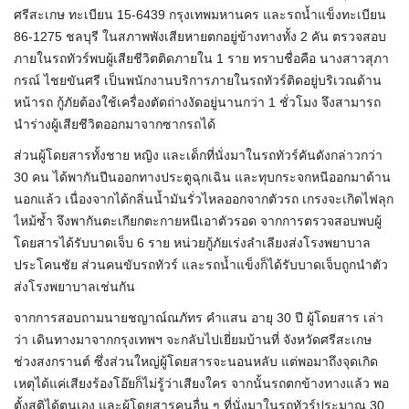
ศรีสะเกษ ทะเบียน 15-6439 กรุงเทพมหานคร และรถน้ำแข็งทะเบียน
86-1275 ชลบุรี ในสภาพพังเสียหายตกอยู่ข้างทางทั้ง 2 คัน ตรวจสอบ
ภายในรถทัวร์พบผู้เสียชีวิตติดภายใน 1 ราย ทราบชื่อคือ นางสาวสุภา
กรณ์ ไชยขันศรี เป็นพนักงานบริการภายในรถทัวร์ติดอยู่บริเวณด้าน
หน้ารถ กู้ภัยต้องใช้เครื่องตัดถ่างงัดอยู่นานกว่า 1 ชั่วโมง จึงสามารถ
นำร่างผู้เสียชีวิตออกมาจากซากรถได้
ส่วนผู้โดยสารทั้งชาย หญิง และเด็กที่นั่งมาในรถทัวร์คันดังกล่าวกว่า
30 คน ได้พากันปีนออกทางประตูฉุกเฉิน และทุบกระจกหนีออกมาด้าน
นอกแล้ว เนื่องจากได้กลิ่นน้ำมันรั่วไหลออกจากตัวรถ เกรงจะเกิดไฟลุก
ไหม้ซ้ำ จึงพากันตะเกียกตะกายหนีเอาตัวรอด จากการตรวจสอบพบผู้
โดยสารได้รับบาดเจ็บ 6 ราย หน่วยกู้ภัยเร่งลำเลียงส่งโรงพยาบาล
ประโคนชัย ส่วนคนขับรถทัวร์ และรถน้ำแข็งก็ได้รับบาดเจ็บถูกนำตัว
ส่งโรงพยาบาลเช่นกัน
จากการสอบถามนายชญาณ์ณภัทร คำแสน อายุ 30 ปี ผู้โดยสาร เล่า
ว่า เดินทางมาจากกรุงเทพฯ จะกลับไปเยี่ยมบ้านที่ จังหวัดศรีสะเกษ
ช่วงสงกรานต์ ซึ่งส่วนใหญ่ผู้โดยสารจะนอนหลับ แต่พอมาถึงจุดเกิด
เหตุได้แค่เสียงร้องโอ๊ยก็ไม่รู้ว่าเสียงใคร จากนั้นรถตกข้างทางแล้ว พอ
ตั้งสติได้ตนเอง และผู้โดยสารคนอื่น ๆ ที่นั่งมาในรถทัวร์ประมาณ 30