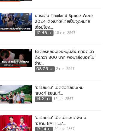
ยกระดับ Thailand Space Week
2024 ตั้งเป้าให้ไทยเป็นจุดหมาย
เชื่อมโยง...
10:46 น.
10 ต.ค. 2567
ไรเดอร์หลอนเจอหนุ่มสั่งไก่ทอดเจ้า
ดังกว่า 800 บาท พอมาส่งบอกไม่
จ่าย...
08:09 น.
2 ต.ค. 2567
‘อาร์สยาม’ เปิดตัวศิลปินใหม่
‘แบงค์ ธัชนนท์...
14:21 น.
13 ก.ย. 2567
‘อาร์สยาม’ เปิดโปรเจกต์พิเศษ
‘อีสาน BATTLE’...
17:34 น.
29 ส.ค. 2567