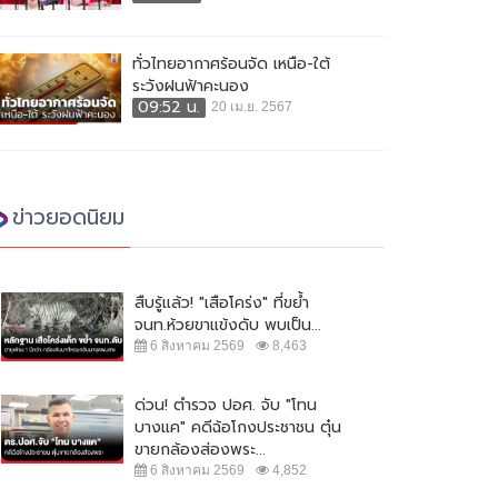
ทั่วไทยอากาศร้อนจัด เหนือ-ใต้
ระวังฝนฟ้าคะนอง
09:52 น.
20 เม.ย. 2567
ข่าวยอดนิยม
สืบรู้แล้ว! "เสือโคร่ง" ที่ขย้ำ
จนท.ห้วยขาแข้งดับ พบเป็น...
6 สิงหาคม 2569
8,463
ด่วน! ตำรวจ ปอศ. จับ "โทน
บางแค" คดีฉ้อโกงประชาชน ตุ๋น
ขายกล้องส่องพระ...
6 สิงหาคม 2569
4,852