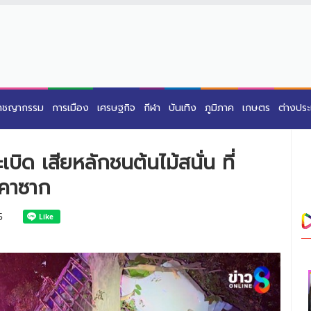
าชญากรรม
การเมือง
เศรษฐกิจ
กีฬา
บันเทิง
ภูมิภาค
เกษตร
ต่างปร
ิด เสียหลักชนต้นไม้สนั่น ที่
บคาซาก
5