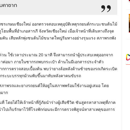
ดับคาซาก
นิธิเพชรเกษมเชียงใหม่ ออกตรวจสอบเหตุอุบัติเหตุรถยนต์กระบะชนต้นไม้
พื้นที่อำเภอสารภี จังหวัดเชียงใหม่ เมื่อเจ้าหน้าที่เดินทางถึงจุด
เต็มคัน เสียหลักพุ่งชนต้นไม้ขนาดใหญ่ริมทางอย่างรุนแรง สภาพรถพัง
างเร่งด่วน ใช้เวลาประมาณ 20 นาที จึงสามารถนำผู้ประสบเหตุออกจาก
ในเวลาต่อมา ภายในซากรถพบกระเป๋า ด้านในมีเอกสารประจำตัว
จากการตรวจสอบเบื้องต้น พบว่ายางล้อหลังด้านซ้ายของรถเกิดระเบิด
อกกระบะบรรทุกม้วนพับขึ้นมาทับหลังคาคนขับรถ
สอบสภาพรถและยางรถยนต์ให้อยู่ในสภาพพร้อมใช้งานอยู่เสมอ โดย
กมาก
ยได้ให้เจ้าหน้าที่กู้ภัยนำร่างผู้เสียชีวิต ชันสูตรหาสาเหตุที่ภาค
ไปเก็บรักษาไว้ที่โรงพักก่อนจะมีการตรวจพิสูจน์หาสาเหตุของการ