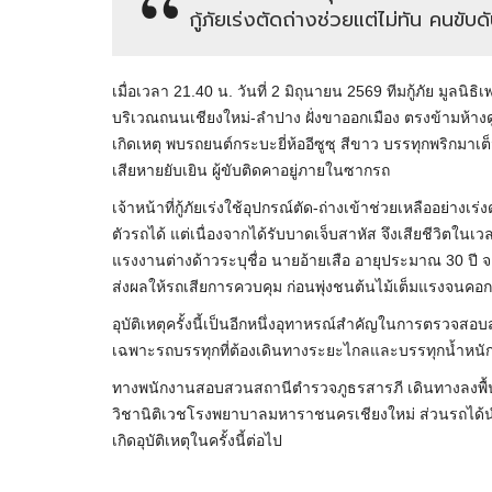
กู้ภัยเร่งตัดถ่างช่วยแต่ไม่ทัน คนขับ
เมื่อเวลา 21.40 น. วันที่ 2 มิถุนายน 2569 ทีมกู้ภัย มูล
บริเวณถนนเชียงใหม่-ลำปาง ฝั่งขาออกเมือง ตรงข้ามห้างดูโฮม
เกิดเหตุ พบรถยนต์กระบะยี่ห้ออีซูซุ สีขาว บรรทุกพริกมา
เสียหายยับเยิน ผู้ขับติดคาอยู่ภายในซากรถ
เจ้าหน้าที่กู้ภัยเร่งใช้อุปกรณ์ตัด-ถ่างเข้าช่วยเหลืออย่
ตัวรถได้ แต่เนื่องจากได้รับบาดเจ็บสาหัส จึงเสียชีวิต
แรงงานต่างด้าวระบุชื่อ นายอ้ายเสือ อายุประมาณ 30 ปี 
ส่งผลให้รถเสียการควบคุม ก่อนพุ่งชนต้นไม้เต็มแรงจนค
อุบัติเหตุครั้งนี้เป็นอีกหนึ่งอุทาหรณ์สำคัญในการตรวจ
เฉพาะรถบรรทุกที่ต้องเดินทางระยะไกลและบรรทุกน้ำหนั
ทางพนักงานสอบสวนสถานีตำรวจภูธรสารภี เดินทางลงพื้นที่ โด
วิชานิติเวชโรงพยาบาลมหาราชนครเชียงใหม่ ส่วนรถได้นำ
เกิดอุบัติเหตุในครั้งนี้ต่อไป