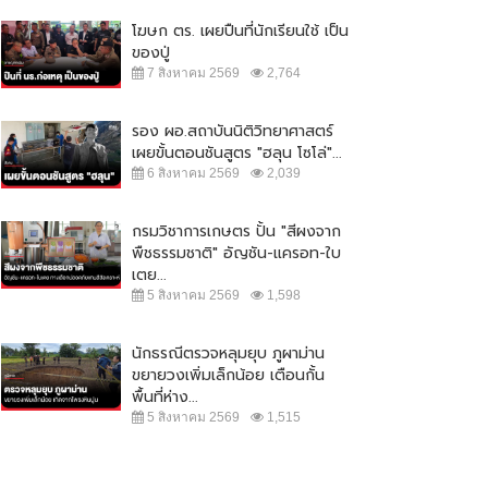
โฆษก ตร. เผยปืนที่นักเรียนใช้ เป็น
ของปู่
7 สิงหาคม 2569
2,764
รอง ผอ.สถาบันนิติวิทยาศาสตร์
เผยขั้นตอนชันสูตร "ฮลุน โซโล่"...
6 สิงหาคม 2569
2,039
กรมวิชาการเกษตร ปั้น "สีผงจาก
พืชธรรมชาติ" อัญชัน-แครอท-ใบ
เตย...
5 สิงหาคม 2569
1,598
นักธรณีตรวจหลุมยุบ ภูผาม่าน
ขยายวงเพิ่มเล็กน้อย เตือนกั้น
พื้นที่ห่าง...
ักท่องเที่ยวตกทะเลเกาะล้าน ร่าง
ลุงพลเผยไม่กังวลอัศวินขี่ม้าขาวโดด
5 สิงหาคม 2569
1,515
แทกโขดหินสาหัส...
ช่วยแม่น้องชมพู่
 กุมภาพันธ์ 2565
31,347
7 มิถุนายน 2564
20,718