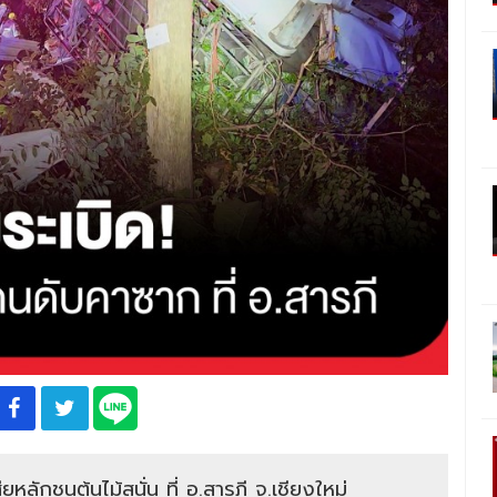
ลักชนต้นไม้สนั่น ที่ อ.สารภี จ.เชียงใหม่