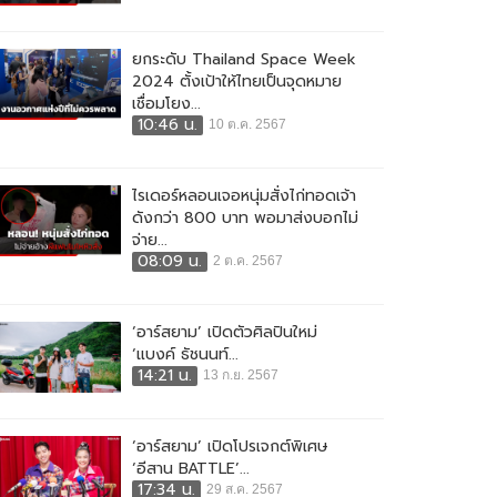
ยกระดับ Thailand Space Week
2024 ตั้งเป้าให้ไทยเป็นจุดหมาย
เชื่อมโยง...
10:46 น.
10 ต.ค. 2567
ไรเดอร์หลอนเจอหนุ่มสั่งไก่ทอดเจ้า
ดังกว่า 800 บาท พอมาส่งบอกไม่
จ่าย...
08:09 น.
2 ต.ค. 2567
‘อาร์สยาม’ เปิดตัวศิลปินใหม่
‘แบงค์ ธัชนนท์...
14:21 น.
13 ก.ย. 2567
‘อาร์สยาม’ เปิดโปรเจกต์พิเศษ
‘อีสาน BATTLE’...
17:34 น.
29 ส.ค. 2567