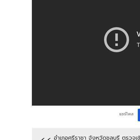
แชร์โพส
อำเภอศรีราชา จังหวัดชลบุรี ตรวจเ