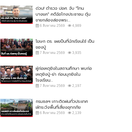
ด่วน! ตำรวจ ปอศ. จับ "โทน
บางแค" คดีฉ้อโกงประชาชน ตุ๋น
ขายกล้องส่องพระ...
6 สิงหาคม 2569
4,989
โฆษก ตร. เผยปืนที่นักเรียนใช้ เป็น
ของปู่
7 สิงหาคม 2569
3,935
ผู้ก่อเหตุยิงในสถานศึกษา พบก่อ
เหตุยิงปู่-ย่า ก่อนบุกยิงใน
โรงเรียน...
7 สิงหาคม 2569
2,197
กรมชลฯ เกาะติดฝนทั่วประเทศ
เฝ้าระวังพื้นที่เสี่ยงอุทกภัย
6 สิงหาคม 2569
2,139
พลเผยไม่กังวลอัศวินขี่ม้าขาวโดด
สยอง! คาดหนุ่มใหญ่ถูกโบกปูนฝังใน
ยแม่น้องชมพู่
บ้าน หลังหายตัวร่วมเดือน