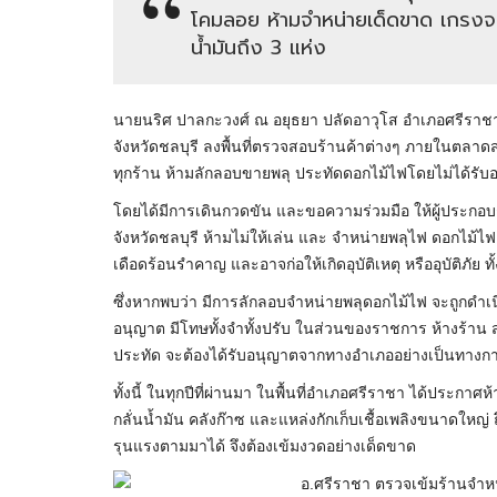
โคมลอย ห้ามจำหน่ายเด็ดขาด เกรงจะเก
น้ำมันถึง 3 แห่ง
นายนริศ ปาลกะวงศ์ ณ อยุธยา ปลัดอาวุโส อำเภอศรีราชา พ
จังหวัดชลบุรี ลงพื้นที่ตรวจสอบร้านค้าต่างๆ ภายในตลาด
ทุกร้าน ห้ามลักลอบขายพลุ ประทัดดอกไม้ไฟโดยไม่ได้รั
โดยได้มีการเดินกวดขัน และขอความร่วมมือ ให้ผู้ประกอบก
จังหวัดชลบุรี ห้ามไม่ให้เล่น และ จำหน่ายพลุไฟ ดอกไม
เดือดร้อนรำคาญ และอาจก่อให้เกิดอุบัติเหตุ หรืออุบัติภั
ซึ่งหากพบว่า มีการลักลอบจำหน่ายพลุดอกไม้ไฟ จะถูกดำเน
อนุญาต มีโทษทั้งจำทั้งปรับ ในส่วนของราชการ ห้างร้าน ส
ประทัด จะต้องได้รับอนุญาตจากทางอำเภออย่างเป็นทางการ
ทั้งนี้ ในทุกปีที่ผ่านมา ในพื้นที่อำเภอศรีราชา ได้ประกาศห
กลั่นน้ำมัน คลังก๊าซ และแหล่งกักเก็บเชื้อเพลิงขนาดใหญ่ 
รุนแรงตามมาได้ จึงต้องเข้มงวดอย่างเด็ดขาด