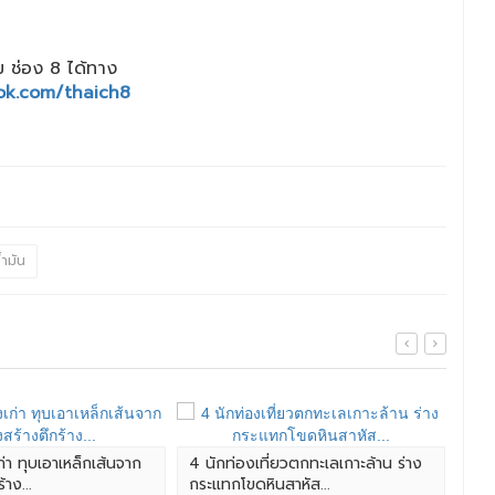
 ช่อง 8 ได้ทาง
ok.com/thaich8
้ำมัน
ก่า ทุบเอาเหล็กเส้นจาก
4 นักท่องเที่ยวตกทะเลเกาะล้าน ร่าง
ลุง
าง...
กระแทกโขดหินสาหัส...
ช่ว