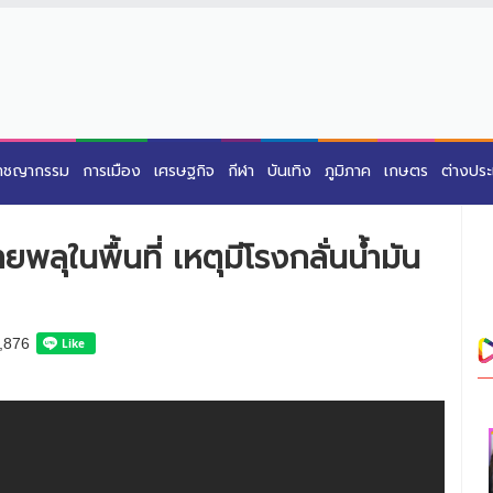
าชญากรรม
การเมือง
เศรษฐกิจ
กีฬา
บันเทิง
ภูมิภาค
เกษตร
ต่างปร
พลุในพื้นที่ เหตุมีโรงกลั่นน้ำมัน
,876