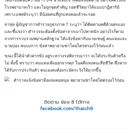
โดยใช้มีดพับความยาว 3-4 นิ้วแทงเข้าที่คอจนมิดด้าม แต่โชคดีไปถึง
โรงพยาบาลเร็ว และไม่ถูกจุดสำคัญ รอดชีวิตมาได้แบบปาฎิหาริย์
เพราะแพทย์ระบุว่า มีน้อยคนที่ถูกแทงคอแล้วจะรอด
ล่าสุด ผู้บัญชาการตำรวจภูธรภาค 7 ระบุว่า ได้ติดตามคดีด้วยตนเอง
และชี้แจงว่า ตำรวจจะต้องตั้งข้อหาจากเบาไปหาหนัก อย่างไรก็ตาม
จากการรวบรวมพยานหลักฐาน ได้แจ้งข้อหากับนายเชษฐ์ คนแทงและ
นายปอง คนบงการ ข้อหาพยายามฆ่าโดยไตร่ตรองไว้ก่อนแล้ว
ขณะนี้ได้นำตัวฝากขัง อยู่ระหว่างรอพิจารณาว่า จะได้ประกันตัวหรือ
ไม่ ทั้งนี้ ทราบว่า คนแทงเพิ่งออกจากคุก ในคดีแทงคนเสียชีวิต ซึ่งหาก
ได้รับการประกันตัว ตนเองคงต้องระมัดระวังให้มากขึ้น
ติดตาม ช่อง 8 ได้ทาง
facebook.com/thaich8