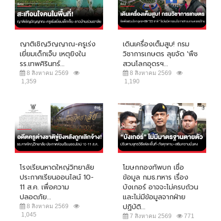
ญาติเชิญวิญญาณ-ครูเร่ง
เดินเครื่องเต็มสูบ! กรม
เยี่ยมเด็กเจ็บ เหตุยิงใน
วิชาการเกษตร ลุยจัด 'พืช
รร.เทพศิรินทร์...
สวนโลกอุดรฯ...
8 สิงหาคม 2569
8 สิงหาคม 2569
1,359
1,190
โรงเรียนหาดใหญ่วิทยาลัย
โฆษกกองทัพบก เชื่อ
ประกาศเรียนออนไลน์ 10-
ข้อมูล กมธ.ทหาร เรื่อง
11 ส.ค. เพื่อความ
บังเกอร์ อาจจะไม่ครบถ้วน
ปลอดภัย...
และไม่มีข้อมูลจากฝ่าย
ปฏิบัติ...
8 สิงหาคม 2569
1,045
7 สิงหาคม 2569
771