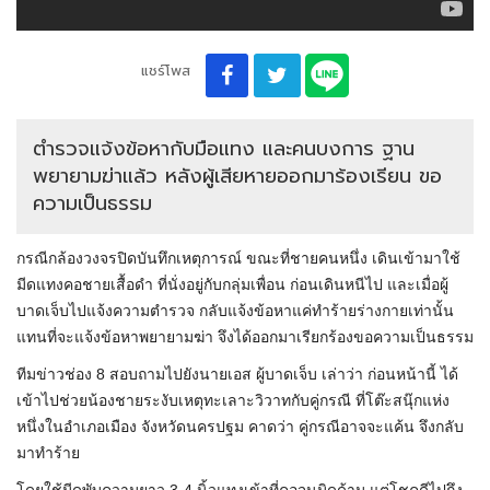
แชร์โพส
ตำรวจแจ้งข้อหากับมือแทง และคนบงการ ฐาน
พยายามฆ่าแล้ว หลังผู้เสียหายออกมาร้องเรียน ขอ
ความเป็นธรรม
กรณีกล้องวงจรปิดบันทึกเหตุการณ์ ขณะที่ชายคนหนึ่ง เดินเข้ามาใช้
มีดแทงคอชายเสื้อดำ ที่นั่งอยู่กับกลุ่มเพื่อน ก่อนเดินหนีไป และเมื่อผู้
บาดเจ็บไปแจ้งความตำรวจ กลับแจ้งข้อหาแค่ทำร้ายร่างกายเท่านั้น
แทนที่จะแจ้งข้อหาพยายามฆ่า จึงได้ออกมาเรียกร้องขอความเป็นธรรม
ทีมข่าวช่อง 8 สอบถามไปยังนายเอส ผู้บาดเจ็บ เล่าว่า ก่อนหน้านี้ ได้
เข้าไปช่วยน้องชายระงับเหตุทะเลาะวิวาทกับคู่กรณี ที่โต๊ะสนุ๊กแห่ง
หนึ่งในอำเภอเมือง จังหวัดนครปฐม คาดว่า คู่กรณีอาจจะแค้น จึงกลับ
มาทำร้าย