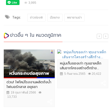
3,995
Tags:
ข่าวช่อง8
มือแทง
พยายามฆ่า
ข่าวอื่น ๆ ใน หมวดภูมิภาค
หนุ่มเก็บของเก่า ทุบเอาเหล็ก
เส้นจากโครงสร้างตึกร้าง...
5 กันยายน 2565
20,422
ด่วน! ไฟไหม้โรงงานผลิตถังน้ำ
ไฟเบอร์กลาส อยุธยา
19 กุมภาพันธ์ 2566
13,733