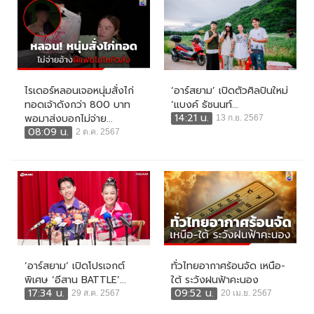
ไรเดอร์หลอนเจอหนุ่มสั่งไก่
‘อาร์สยาม’ เปิดตัวศิลปินใหม่
ทอดเจ้าดังกว่า 800 บาท
‘แบงค์ ธัชนนท์...
14:21 น.
พอมาส่งบอกไม่จ่าย...
13 ก.ย. 2567
08:09 น.
2 ต.ค. 2567
‘อาร์สยาม’ เปิดโปรเจกต์
ทั่วไทยอากาศร้อนจัด เหนือ-
พิเศษ ‘อีสาน BATTLE’...
ใต้ ระวังฝนฟ้าคะนอง
17:34 น.
09:52 น.
29 ส.ค. 2567
20 เม.ย. 2567